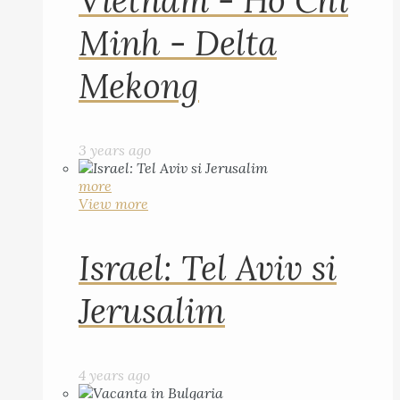
Vietnam - Ho Chi
Minh - Delta
Mekong
3 years ago
more
View more
Israel: Tel Aviv si
Jerusalim
4 years ago