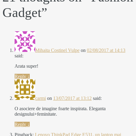
Gadget
”
Mihaita Costinel Vulpe
on
02/08/2017 at 14:13
said:
Arata super!
Reply
↓
carmi
on
13/07/2017 at 13:12
said:
O asociere de imagine foarte inspirata. Eleganta
designului+feminitate.
Reply
↓
Pingback:
Lenovo ThinkPad Edge E531, un laptop mai