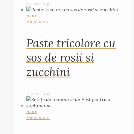
4 years ago
more
View more
Paste tricolore cu
sos de rosii si
zucchini
4 years ago
more
View more