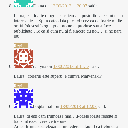
Diana
on
13/09/2013 at 20:07
said:
Laura, esti foarte draguta si cateodata posturile tale sunt chiar
interesante… Spun cateodata pt ca observ ca de foarte multe
ori iti folosesti blogul pt a promova produse sau a face
publicitate….e ca si cum nu ai fi sincera cu noi…..si ne pare
rau
Reply
↓
danyna
on
13/09/2013 at 15:13
said:
Laura,,,colierul este superb,,e cumva Malvenski?
Reply
↓
bogdan i.d.
on
13/09/2013 at 12:08
said:
Laura, tu esti cam frumoasa mai….Pozele foarte reusite si
transmit exact ceea ce trebuie.
Adica frumusete, eleganta, incredere si faptul ca trebuie sa