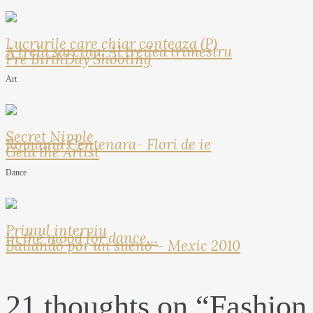
Lucrurile care chiar conteaza (P)
A treia sarcina: Al treilea trimestru
Pre BirthDay Shooting
Art
Secret Nipple
Romania Centenara- Flori de ie
Geta the Artist
Dance
Primul interviu
In the mood for dance…
Bailando por un sueno – Mexic 2010
21 thoughts on “
Fashion