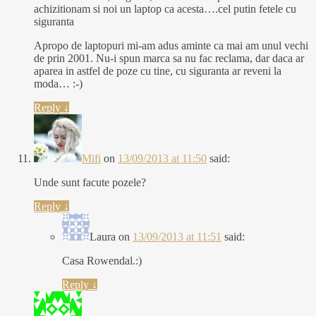
achizitionam si noi un laptop ca acesta….cel putin fetele cu
siguranta
Apropo de laptopuri mi-am adus aminte ca mai am unul vechi
de prin 2001. Nu-i spun marca sa nu fac reclama, dar daca ar
aparea in astfel de poze cu tine, cu siguranta ar reveni la
moda… :-)
Reply
↓
Mifi
on
13/09/2013 at 11:50
said:
Unde sunt facute pozele?
Reply
↓
Laura
on
13/09/2013 at 11:51
said:
Casa Rowendal.:)
Reply
↓