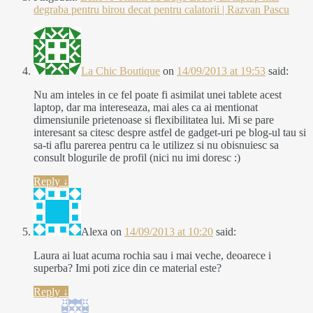
degraba pentru birou decat pentru calatorii | Razvan Pascu
La Chic Boutique
on
14/09/2013 at 19:53
said:
Nu am inteles in ce fel poate fi asimilat unei tablete acest
laptop, dar ma intereseaza, mai ales ca ai mentionat
dimensiunile prietenoase si flexibilitatea lui. Mi se pare
interesant sa citesc despre astfel de gadget-uri pe blog-ul tau si
sa-ti aflu parerea pentru ca le utilizez si nu obisnuiesc sa
consult blogurile de profil (nici nu imi doresc :)
Reply
↓
Alexa
on
14/09/2013 at 10:20
said:
Laura ai luat acuma rochia sau i mai veche, deoarece i
superba? Imi poti zice din ce material este?
Reply
↓