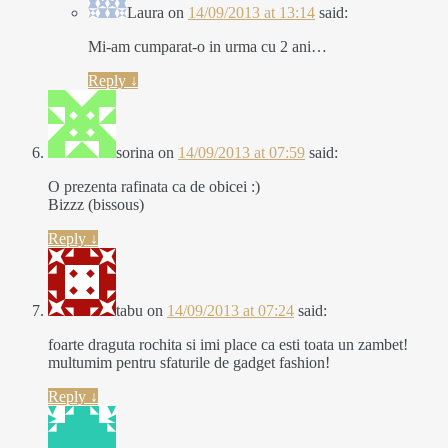
Laura
on
14/09/2013 at 13:14
said:
Mi-am cumparat-o in urma cu 2 ani…
Reply
↓
sorina
on
14/09/2013 at 07:59
said:
O prezenta rafinata ca de obicei :)
Bizzz (bissous)
Reply
↓
tabu
on
14/09/2013 at 07:24
said:
foarte draguta rochita si imi place ca esti toata un zambet!
multumim pentru sfaturile de gadget fashion!
Reply
↓