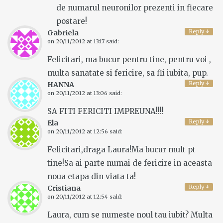
de numarul neuronilor prezenti in fiecare
postare!
Reply
↓
Gabriela
on
20/11/2012 at 13:17
said:
Felicitari, ma bucur pentru tine, pentru voi ,
multa sanatate si fericire, sa fii iubita, pup.
Reply
↓
HANNA
on
20/11/2012 at 13:06
said:
SA FITI FERICITI IMPREUNA!!!!
Reply
↓
Ela
on
20/11/2012 at 12:56
said:
Felicitari,draga Laura!Ma bucur mult pt
tine!Sa ai parte numai de fericire in aceasta
noua etapa din viata ta!
Reply
↓
Cristiana
on
20/11/2012 at 12:54
said:
Laura, cum se numeste noul tau iubit? Multa