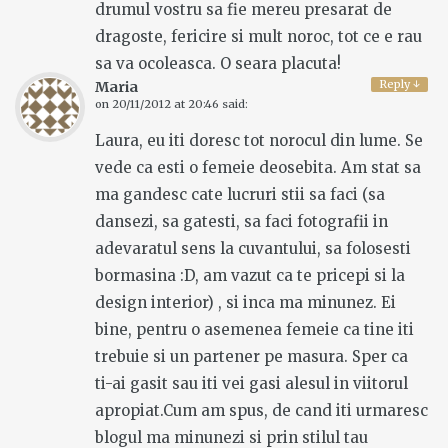
drumul vostru sa fie mereu presarat de
dragoste, fericire si mult noroc, tot ce e rau
sa va ocoleasca. O seara placuta!
Reply
↓
Maria
on
20/11/2012 at 20:46
said:
Laura, eu iti doresc tot norocul din lume. Se
vede ca esti o femeie deosebita. Am stat sa
ma gandesc cate lucruri stii sa faci (sa
dansezi, sa gatesti, sa faci fotografii in
adevaratul sens la cuvantului, sa folosesti
bormasina :D, am vazut ca te pricepi si la
design interior) , si inca ma minunez. Ei
bine, pentru o asemenea femeie ca tine iti
trebuie si un partener pe masura. Sper ca
ti-ai gasit sau iti vei gasi alesul in viitorul
apropiat.Cum am spus, de cand iti urmaresc
blogul ma minunezi si prin stilul tau