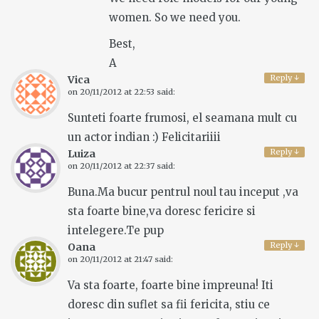
women. So we need you.
Best,
A
Reply
↓
Vica
on
20/11/2012 at 22:53
said:
Sunteti foarte frumosi, el seamana mult cu
un actor indian :) Felicitariiii
Reply
↓
Luiza
on
20/11/2012 at 22:37
said:
Buna.Ma bucur pentrul noul tau inceput ,va
sta foarte bine,va doresc fericire si
intelegere.Te pup
Reply
↓
Oana
on
20/11/2012 at 21:47
said:
Va sta foarte, foarte bine impreuna! Iti
doresc din suflet sa fii fericita, stiu ce