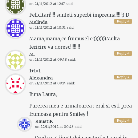
on
21/11/2012 at 12:17
said:
Felicitari!!!! sunteti superbi impreuna!!!!!:):D
Reply
↓
Melinda
on
21/11/2012 at 10:31
said:
Mama,mama,ce frumusel e:))))))))Multa
fericire va doresc!!!!!!!!
Reply
↓
M.
on
21/11/2012 at 09:48
said:
1+1=1
Reply
↓
Alexandra
on
21/11/2012 at 09:14
said:
Buna Laura,
Parerea mea e urmatoarea : erai si esti prea
frumoasa pentru Smiley !
Reply
↓
KaustiK
on
22/11/2012 at 00:48
said:
Cred ca ai jignit deja gusturile Laurei in