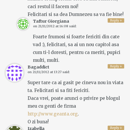
caci restul il facem noi!
Felicitari si sa dea Dumnezeu sa va fie bine!
Reply
↓
Taftur Giorgiana
on
21/11/2012 at 16:08
said:
Foarte frumosi si foarte fericiti din cate
vad :), felicitari, sa ai un nou capitol asa
cum ti-l doresti, pentru ca meriti, pupici
multi, multi.
Reply
↓
Bagaddict
on
21/11/2012 at 13:27
said:
Super tare ca ai gasit pe cineva nou in viata
ta. Felicitari si sa fiti fericiti.
Daca vrei, poate arunci o privire pe blogul
meu cu genti de firma
http://www.geanta.org
.
O zi buna!
Reply
↓
Izabella