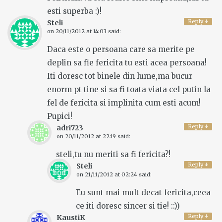
esti superba :)!
Reply
↓
Steli
on
20/11/2012 at 14:03
said:
Daca este o persoana care sa merite pe
deplin sa fie fericita tu esti acea persoana!
Iti doresc tot binele din lume,ma bucur
enorm pt tine si sa fi toata viata cel putin la
fel de fericita si implinita cum esti acum!
Pupici!
Reply
↓
adri723
on
20/11/2012 at 22:19
said:
steli,tu nu meriti sa fi fericita?!
Reply
↓
Steli
on
21/11/2012 at 02:24
said:
Eu sunt mai mult decat fericita,ceea
ce iti doresc sincer si tie! ::))
Reply
↓
KaustiK