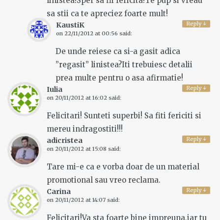
linistea!Sper sa fii fericita!Te pup si vreau
sa stii ca te apreciez foarte mult!
Reply
↓
KaustiK
on
22/11/2012 at 00:56
said:
De unde reiese ca si-a gasit adica
”regasit” linistea?Iti trebuiesc detalii
prea multe pentru o asa afirmatie!
Reply
↓
Iulia
on
20/11/2012 at 16:02
said:
Felicitari! Sunteti superbi! Sa fiti fericiti si
mereu indragostiti!!!
Reply
↓
adicristea
on
20/11/2012 at 15:08
said:
Tare mi-e ca e vorba doar de un material
promotional sau vreo reclama.
Reply
↓
Carina
on
20/11/2012 at 14:07
said:
Felicitari!Va sta foarte bine impreuna,iar tu