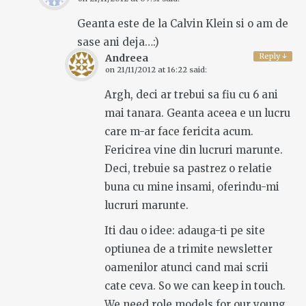
Geanta este de la Calvin Klein si o am de
sase ani deja…:)
Reply
↓
Andreea
on
21/11/2012 at 16:22
said:
Argh, deci ar trebui sa fiu cu 6 ani
mai tanara. Geanta aceea e un lucru
care m-ar face fericita acum.
Fericirea vine din lucruri marunte.
Deci, trebuie sa pastrez o relatie
buna cu mine insami, oferindu-mi
lucruri marunte.
Iti dau o idee: adauga-ti pe site
optiunea de a trimite newsletter
oamenilor atunci cand mai scrii
cate ceva. So we can keep in touch.
We need role models for our young