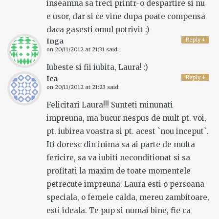
inseamna sa treci printr-o despartire si nu
e usor, dar si ce vine dupa poate compensa
daca gasesti omul potrivit :)
Reply
↓
Inga
on
20/11/2012 at 21:31
said:
Iubeste si fii iubita, Laura! :)
Reply
↓
Ica
on
20/11/2012 at 21:23
said:
Felicitari Laura!!! Sunteti minunati
impreuna, ma bucur nespus de mult pt. voi,
pt. iubirea voastra si pt. acest `nou inceput`.
Iti doresc din inima sa ai parte de multa
fericire, sa va iubiti neconditionat si sa
profitati la maxim de toate momentele
petrecute impreuna. Laura esti o persoana
speciala, o femeie calda, mereu zambitoare,
esti ideala. Te pup si numai bine, fie ca