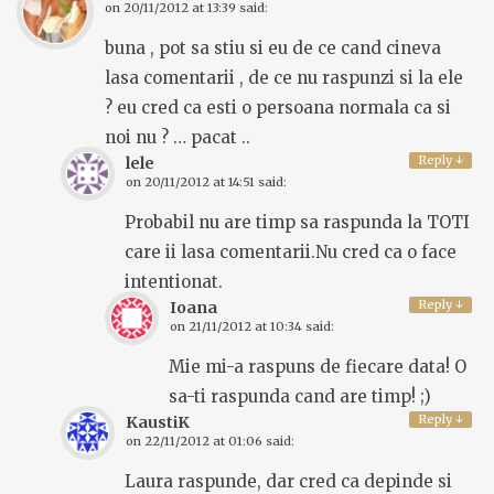
on
20/11/2012 at 13:39
said:
buna , pot sa stiu si eu de ce cand cineva
lasa comentarii , de ce nu raspunzi si la ele
? eu cred ca esti o persoana normala ca si
noi nu ? … pacat ..
Reply
↓
lele
on
20/11/2012 at 14:51
said:
Probabil nu are timp sa raspunda la TOTI
care ii lasa comentarii.Nu cred ca o face
intentionat.
Reply
↓
Ioana
on
21/11/2012 at 10:34
said:
Mie mi-a raspuns de fiecare data! O
sa-ti raspunda cand are timp! ;)
Reply
↓
KaustiK
on
22/11/2012 at 01:06
said:
Laura raspunde, dar cred ca depinde si