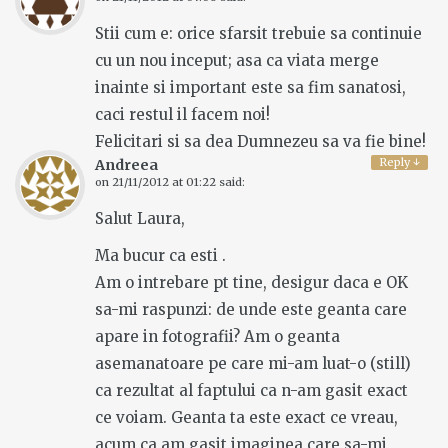
Stii cum e: orice sfarsit trebuie sa continuie
cu un nou inceput; asa ca viata merge
inainte si important este sa fim sanatosi,
caci restul il facem noi!
Felicitari si sa dea Dumnezeu sa va fie bine!
Reply
↓
Andreea
on
21/11/2012 at 01:22
said:
Salut Laura,
Ma bucur ca esti .
Am o intrebare pt tine, desigur daca e OK
sa-mi raspunzi: de unde este geanta care
apare in fotografii? Am o geanta
asemanatoare pe care mi-am luat-o (still)
ca rezultat al faptului ca n-am gasit exact
ce voiam. Geanta ta este exact ce vreau,
acum ca am gasit imaginea care sa-mi