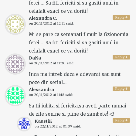
fetei … Sa fiti fericiti si sa gasiti unul in
celalalt exact ce va doriti!
Reply
↓
Alexandra C.
on
20/11/2012 at 12:31
said:
Mi se pare ca semanati f mult la fizionomia
fetei … Sa fiti fericiti si sa gasiti unul in
celalalt exact ce va doriti!
Reply
↓
DaNa
on
20/11/2012 at 11:20
said:
Inca ma intreb daca e adevarat sau sunt
poze din serial…
Reply
↓
Alessandra
on
20/11/2012 at 11:18
said:
Sa fii iubita si fericita,sa aveti parte numai
de zile senine si pline de zambete! <3
Reply
↓
KaustiK
on
22/11/2012 at 01:09
said: