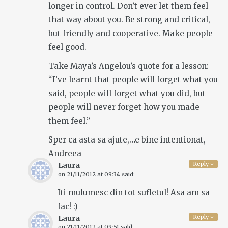
longer in control. Don’t ever let them feel
that way about you. Be strong and critical,
but friendly and cooperative. Make people
feel good.
Take Maya’s Angelou’s quote for a lesson:
“I’ve learnt that people will forget what you
said, people will forget what you did, but
people will never forget how you made
them feel.”
Sper ca asta sa ajute,…e bine intentionat,
Andreea
Reply
↓
Laura
on
21/11/2012 at 09:34
said:
Iti mulumesc din tot sufletul! Asa am sa
fac! :)
Reply
↓
Laura
on
21/11/2012 at 09:51
said: