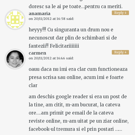
doresc sa le ai pe toate…pentru ca meriti.
Reply
↓
anamaria
on
20/11/2012 at 16:58
said:
heyyy!!! Cu singuranta un drum nou e
necunoscut dar plin de schimbari si de
fantezii!! Felicitariiiiiii
Reply
↓
carmen
on
20/11/2012 at 16:46
said:
oauu daca nu imi era clar cum functioneaza
presa scrisa sau online, acum imi e foarte
clar
am deschis google reader si era un post de
la tine, am citit, m-am bucurat, la cateva
ore….am primit pe email de la cateva
reviste online, m-am uitat pe un ziar online,
facebook-ul tremura si el prin postari ……