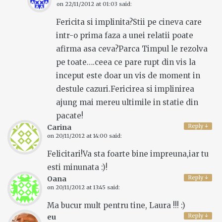
on
22/11/2012 at 01:03
said:
Fericita si implinita?Stii pe cineva care
intr-o prima faza a unei relatii poate
afirma asa ceva?Parca Timpul le rezolva
pe toate….ceea ce pare rupt din vis la
inceput este doar un vis de moment in
destule cazuri.Fericirea si implinirea
ajung mai mereu ultimile in statie din
pacate!
Reply
↓
Carina
on
20/11/2012 at 14:00
said:
Felicitari!Va sta foarte bine impreuna,iar tu
esti minunata :)!
Reply
↓
Oana
on
20/11/2012 at 13:45
said:
Ma bucur mult pentru tine, Laura !!! :)
Reply
↓
eu