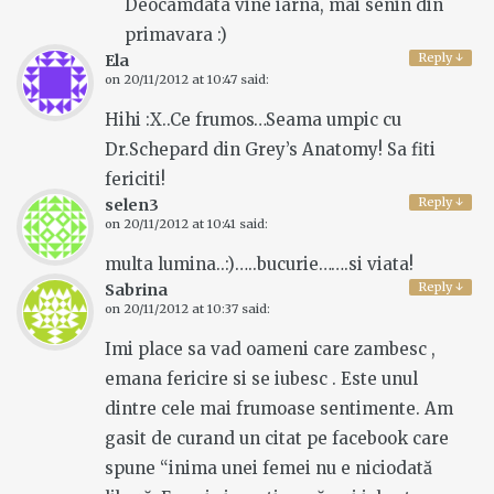
Deocamdata vine iarna, mai senin din
primavara :)
Reply
↓
Ela
on
20/11/2012 at 10:47
said:
Hihi :X..Ce frumos…Seama umpic cu
Dr.Schepard din Grey’s Anatomy! Sa fiti
fericiti!
Reply
↓
selen3
on
20/11/2012 at 10:41
said:
multa lumina..:)…..bucurie…….si viata!
Reply
↓
Sabrina
on
20/11/2012 at 10:37
said:
Imi place sa vad oameni care zambesc ,
emana fericire si se iubesc . Este unul
dintre cele mai frumoase sentimente. Am
gasit de curand un citat pe facebook care
spune “inima unei femei nu e niciodată