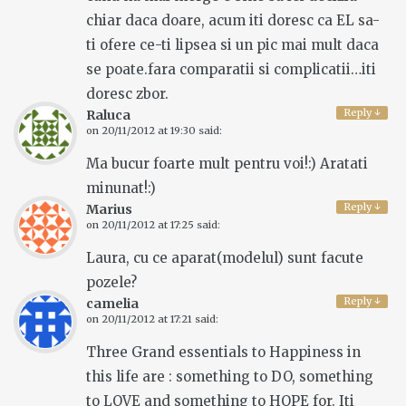
chiar daca doare, acum iti doresc ca EL sa-
ti ofere ce-ti lipsea si un pic mai mult daca
se poate.fara comparatii si complicatii…iti
doresc zbor.
Reply
↓
Raluca
on
20/11/2012 at 19:30
said:
Ma bucur foarte mult pentru voi!:) Aratati
minunat!:)
Reply
↓
Marius
on
20/11/2012 at 17:25
said:
Laura, cu ce aparat(modelul) sunt facute
pozele?
Reply
↓
camelia
on
20/11/2012 at 17:21
said:
Three Grand essentials to Happiness in
this life are : something to DO, something
to LOVE and something to HOPE for. Iti