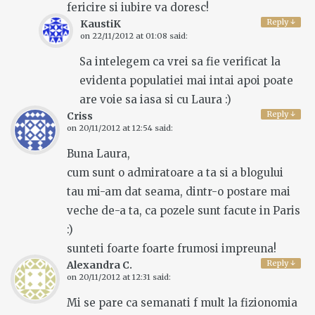
fericire si iubire va doresc!
Reply
↓
KaustiK
on
22/11/2012 at 01:08
said:
Sa intelegem ca vrei sa fie verificat la
evidenta populatiei mai intai apoi poate
are voie sa iasa si cu Laura :)
Reply
↓
Criss
on
20/11/2012 at 12:54
said:
Buna Laura,
cum sunt o admiratoare a ta si a blogului
tau mi-am dat seama, dintr-o postare mai
veche de-a ta, ca pozele sunt facute in Paris
:)
sunteti foarte foarte frumosi impreuna!
Reply
↓
Alexandra C.
on
20/11/2012 at 12:31
said:
Mi se pare ca semanati f mult la fizionomia