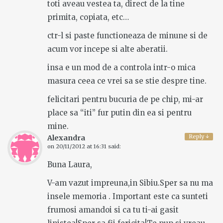
toti aveau vestea ta, direct de la tine
primita, copiata, etc…
ctr-l si paste functioneaza de minune si de
acum vor incepe si alte aberatii.
insa e un mod de a controla intr-o mica
masura ceea ce vrei sa se stie despre tine.
felicitari pentru bucuria de pe chip, mi-ar
place sa “iti” fur putin din ea si pentru
mine.
Reply
↓
Alexandra
on
20/11/2012 at 16:31
said:
Buna Laura,
V-am vazut impreuna,in Sibiu.Sper sa nu ma
insele memoria . Important este ca sunteti
frumosi amandoi si ca tu ti-ai gasit