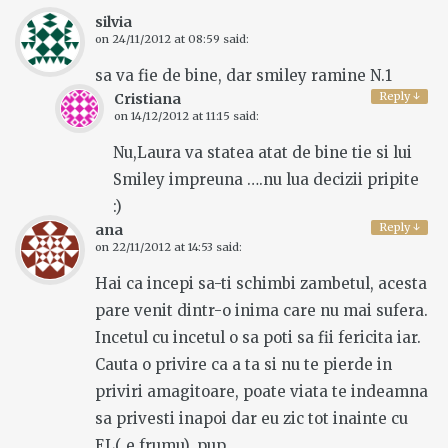
silvia
on
24/11/2012 at 08:59
said:
sa va fie de bine, dar smiley ramine N.1
Reply
↓
Cristiana
on
14/12/2012 at 11:15
said:
Nu,Laura va statea atat de bine tie si lui
Smiley impreuna ….nu lua decizii pripite
:)
Reply
↓
ana
on
22/11/2012 at 14:53
said:
Hai ca incepi sa-ti schimbi zambetul, acesta
pare venit dintr-o inima care nu mai sufera.
Incetul cu incetul o sa poti sa fii fericita iar.
Cauta o privire ca a ta si nu te pierde in
priviri amagitoare, poate viata te indeamna
sa privesti inapoi dar eu zic tot inainte cu
EL( e frumu). pup