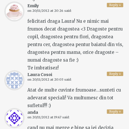
Reply
↓
Emily
on
20/11/2012 at 20:26
said:
felicitari draga Laura! Nu e nimic mai
frumos decat dragostea <3 Dragoste pentru
copil, dragostea pentru flori, dragostea
pentru cer, dragostea pentur baiatul din vis,
dragostea pentru mama, orice dragoste –
numai dragoste sa fie :)
Te imbratisez!
Reply
↓
Laura Cosoi
on
20/11/2012 at 20:03
said:
Atat de multe cuvinte frumoase…sunteti cu
adevarat speciali! Va multumesc din tot
sufletul!!! :)
Reply
↓
anda
on
20/11/2012 at 19:47
said:
cand nu mai merge e bine sa iei decizia