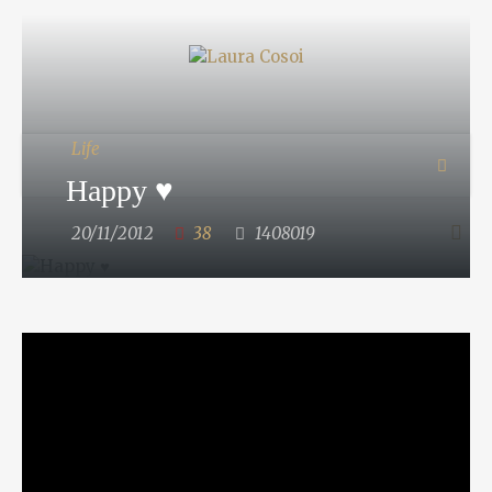
Life
Happy ♥
20/11/2012
38
1408019