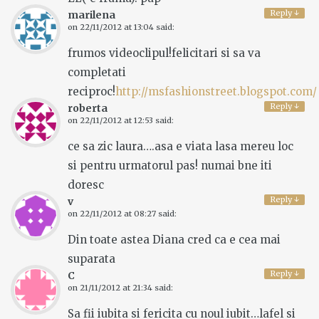
Reply
↓
marilena
on
22/11/2012 at 13:04
said:
frumos videoclipul!felicitari si sa va
completati
reciproc!
http://msfashionstreet.blogspot.com/
Reply
↓
roberta
on
22/11/2012 at 12:53
said:
ce sa zic laura….asa e viata lasa mereu loc
si pentru urmatorul pas! numai bne iti
doresc
Reply
↓
v
on
22/11/2012 at 08:27
said:
Din toate astea Diana cred ca e cea mai
suparata
Reply
↓
C
on
21/11/2012 at 21:34
said:
Sa fii iubita si fericita cu noul iubit…lafel si