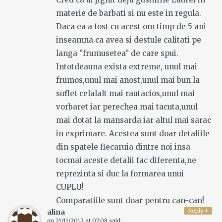
materie de barbati si nu este in regula.
Daca ea a fost cu acest om timp de 5 ani
inseamna ca avea si destule calitati pe
langa ”frumusetea” de care spui.
Intotdeauna exista extreme, unul mai
frumos,unul mai anost,unul mai bun la
suflet celalalt mai rautacios,unul mai
vorbaret iar perechea mai tacuta,unul
mai dotat la mansarda iar altul mai sarac
in exprimare. Acestea sunt doar detaliile
din spatele fiecaruia dintre noi insa
tocmai aceste detalii fac diferenta,ne
reprezinta si duc la formarea unui
CUPLU!
Comparatiile sunt doar pentru can-can!
Reply
↓
alina
on
21/11/2012 at 07:08
said: