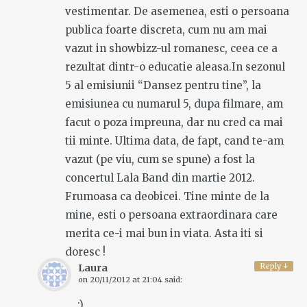
vestimentar. De asemenea, esti o persoana
publica foarte discreta, cum nu am mai
vazut in showbizz-ul romanesc, ceea ce a
rezultat dintr-o educatie aleasa.In sezonul
5 al emisiunii “Dansez pentru tine”, la
emisiunea cu numarul 5, dupa filmare, am
facut o poza impreuna, dar nu cred ca mai
tii minte. Ultima data, de fapt, cand te-am
vazut (pe viu, cum se spune) a fost la
concertul Lala Band din martie 2012.
Frumoasa ca deobicei. Tine minte de la
mine, esti o persoana extraordinara care
merita ce-i mai bun in viata. Asta iti si
doresc !
Reply
↓
Laura
on
20/11/2012 at 21:04
said:
:)