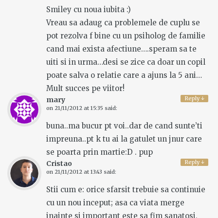
Smiley cu noua iubita :)
Vreau sa adaug ca problemele de cuplu se
pot rezolva f bine cu un psiholog de familie
cand mai exista afectiune….speram sa te
uiti si in urma…desi se zice ca doar un copil
poate salva o relatie care a ajuns la 5 ani…
Mult succes pe viitor!
Reply
↓
mary
on
21/11/2012 at 15:35
said:
buna..ma bucur pt voi..dar de cand sunte’ti
impreuna..pt k tu ai la gatulet un jnur care
se poarta prin martie:D . pup
Reply
↓
Cristao
on
21/11/2012 at 13:43
said:
Stii cum e: orice sfarsit trebuie sa continuie
cu un nou inceput; asa ca viata merge
inainte si important este sa fim sanatosi,