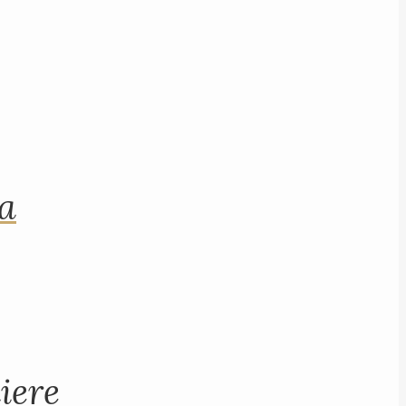
na
iere