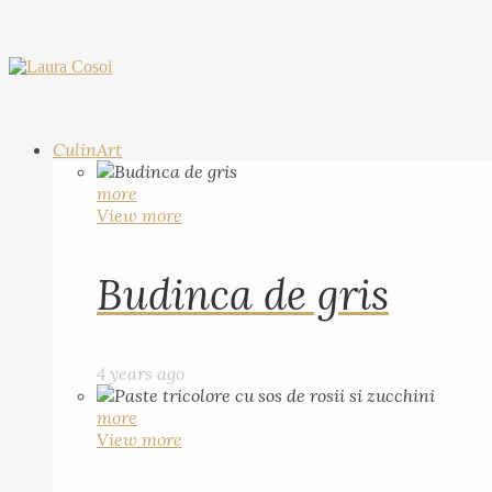
CulinArt
more
View more
Budinca de gris
4 years ago
more
View more