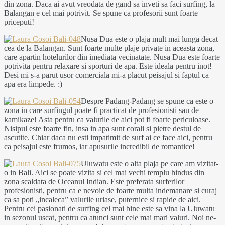
din zona. Daca ai avut vreodata de gand sa inveti sa faci surfing, la
Balangan e cel mai potrivit. Se spune ca profesorii sunt foarte
priceputi!
Nusa Dua este o plaja mult mai lunga decat
cea de la Balangan. Sunt foarte multe plaje private in aceasta zona,
care apartin hotelurilor din imediata vecinatate. Nusa Dua este foarte
potrivita pentru relaxare si sporturi de apa. Este ideala pentru inot!
Desi mi s-a parut usor comerciala mi-a placut peisajul si faptul ca
apa era limpede. :)
Despre Padang-Padang se spune ca este o
zona in care surfingul poate fi practicat de profesionisti sau de
kamikaze! Asta pentru ca valurile de aici pot fi foarte periculoase.
Nisipul este foarte fin, insa in apa sunt corali si pietre destul de
ascutite. Chiar daca nu esti impatimit de surf ai ce face aici, pentru
ca peisajul este frumos, iar apusurile incredibil de romantice!
Uluwatu este o alta plaja pe care am vizitat-
o in Bali. Aici se poate vizita si cel mai vechi templu hindus din
zona scaldata de Oceanul Indian. Este preferata surferilor
profesionisti, pentru ca e nevoie de foarte multa indemanare si curaj
ca sa poti „incaleca” valurile uriase, puternice si rapide de aici.
Pentru cei pasionati de surfing cel mai bine este sa vina la Uluwatu
in sezonul uscat, pentru ca atunci sunt cele mai mari valuri. Noi ne-