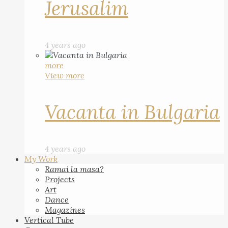
Jerusalim
4 years ago
more
View more
Vacanta in Bulgaria
4 years ago
My Work
Ramai la masa?
Projects
Art
Dance
Magazines
Vertical Tube