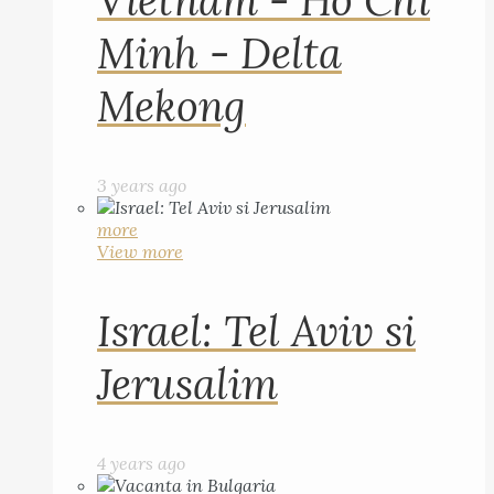
Vietnam - Ho Chi
Minh - Delta
Mekong
3 years ago
more
View more
Israel: Tel Aviv si
Jerusalim
4 years ago