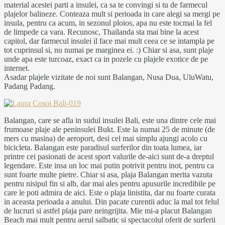
material acestei parti a insulei, ca sa te convingi si tu de farmecul
plajelor balineze. Conteaza mult si perioada in care alegi sa mergi pe
insula, pentru ca acum, in sezonul ploios, apa nu este tocmai la fel
de limpede ca vara. Recunosc, Thailanda sta mai bine la acest
capitol, dar farmecul insulei il face mai mult ceea ce se intampla pe
tot cuprinsul si, nu numai pe marginea ei. :) Chiar si asa, sunt plaje
unde apa este turcoaz, exact ca in pozele cu plajele exotice de pe
internet.
Asadar plajele vizitate de noi sunt Balangan, Nusa Dua, UluWatu,
Padang Padang.
Balangan, care se afla in sudul insulei Bali, este una dintre cele mai
frumoase plaje ale peninsulei Bukt. Este la numai 25 de minute (de
mers cu masina) de aeroport, desi cel mai simplu ajungi acolo cu
bicicleta. Balangan este paradisul surferilor din toata lumea, iar
printre cei pasionati de acest sport valurile de-aici sunt de-a dreptul
legendare. Este insa un loc mai putin potrivit pentru inot, pentru ca
sunt foarte multe pietre. Chiar si asa, plaja Balangan merita vazuta
pentru nisipul fin si alb, dar mai ales pentru apusurile incredibile pe
care le poti admira de aici. Este o plaja linistita, dar nu foarte curata
in aceasta perioada a anului. Din pacate curentii aduc la mal tot felul
de lucruri si astfel plaja pare neingrijita. Mie mi-a placut Balangan
Beach mai mult pentru aerul salbatic si spectacolul oferit de surferii