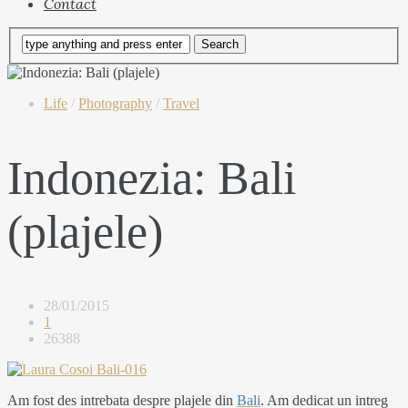
Contact
Life
/
Photography
/
Travel
Indonezia: Bali
(plajele)
28/01/2015
1
26388
Am fost des intrebata despre plajele din
Bali
. Am dedicat un intreg