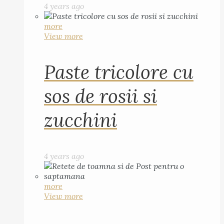
4 years ago
more
View more
Paste tricolore cu
sos de rosii si
zucchini
4 years ago
more
View more