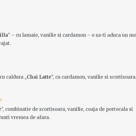
lla
” – cu lamaie, vanilie si cardamon – o sa-ti aduca un 
rajat.
cu caldura „
Chai Latte
”, cu cardamon, vanilie si scortisoara
e
”, combinatie de scortisoara, vanilie, coaja de portocala si
frunti vremea de afara.