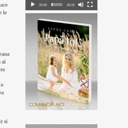
lace
00:00
00:25
e le
feaua
 ai
tru
te
ea
r si