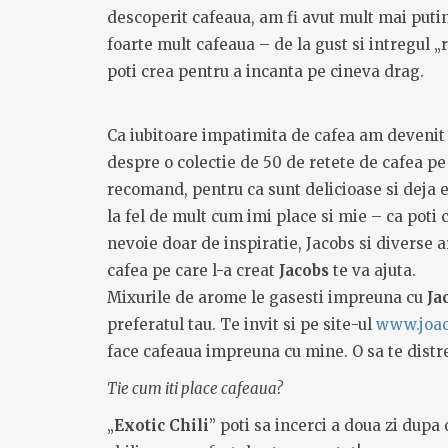
descoperit cafeaua, am fi avut mult mai putine
foarte mult cafeaua – de la gust si intregul „
poti crea pentru a incanta pe cineva drag.
Ca iubitoare impatimita de cafea am deven
despre o colectie de 50 de retete de cafea pe 
recomand, pentru ca sunt delicioase si deja e
la fel de mult cum imi place si mie – ca poti 
nevoie doar de inspiratie, Jacobs si diverse 
cafea pe care l-a creat
Jacobs
te va ajuta.
Mixurile de arome le gasesti impreuna cu
Ja
preferatul tau. Te invit si pe site-ul
www.joac
face cafeaua impreuna cu mine. O sa te distre
Tie cum iti place cafeaua?
„
Exotic Chili
” poti sa incerci a doua zi dupa