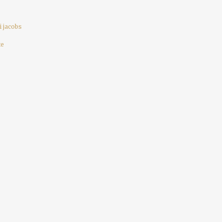
i jacobs
te