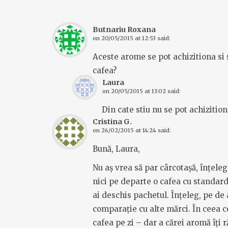
Butnariu Roxana
on
20/05/2015 at 12:53
said:
Aceste arome se pot achizitiona si
cafea?
Laura
on
20/05/2015 at 13:02
said:
Din cate stiu nu se pot achizitio
Cristina G.
on
26/02/2015 at 14:24
said:
Bună, Laura,
Nu aș vrea să par cârcotașă, înțele
nici pe departe o cafea cu standard
ai deschis pachetul. Înțeleg, pe de 
comparație cu alte mărci. În ceea c
cafea pe zi – dar a cărei aromă îți 