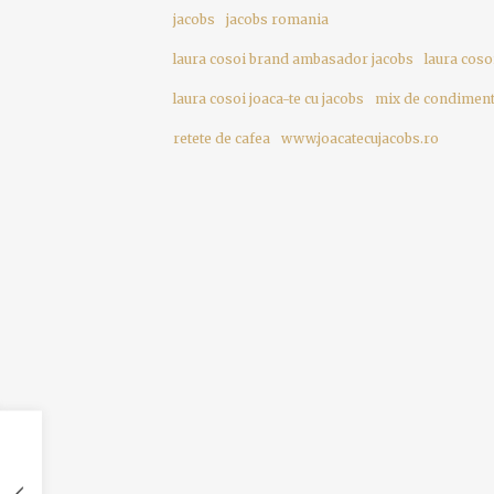
jacobs
jacobs romania
laura cosoi brand ambasador jacobs
laura coso
laura cosoi joaca-te cu jacobs
mix de condimen
retete de cafea
www.joacatecujacobs.ro