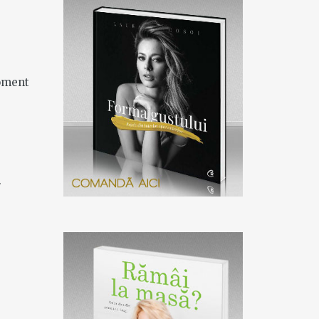
moment
.