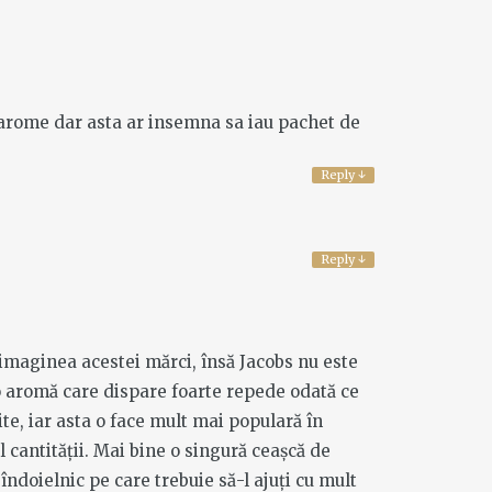
e arome dar asta ar insemna sa iau pachet de
Reply
↓
Reply
↓
 imaginea acestei mărci, însă Jacobs nu este
 o aromă care dispare foarte repede odată ce
ite, iar asta o face mult mai populară în
 cantității. Mai bine o singură ceașcă de
îndoielnic pe care trebuie să-l ajuți cu mult