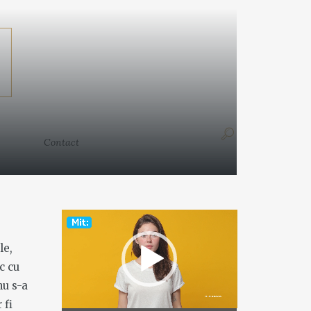
Contact
Contact
Video
Player
le,
c cu
nu s-a
 fi