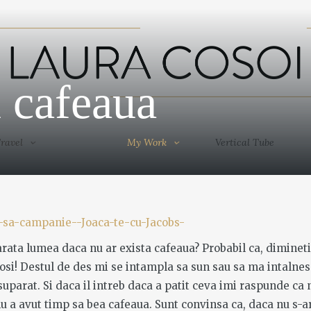
Travel
My Work
Vertical Tube
u cafeaua
ravel
My Work
Vertical Tube
arata lumea daca nu ar exista cafeaua? Probabil ca, dimineti
osi! Destul de des mi se intampla sa sun sau sa ma intalnes
suparat. Si daca il intreb daca a patit ceva imi raspunde ca 
u a avut timp sa bea cafeaua. Sunt convinsa ca, daca nu s-ar