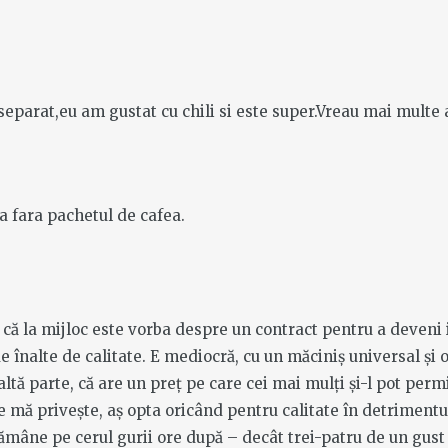
 separat,eu am gustat cu chili si este super.Vreau mai mult
na fara pachetul de cafea.
g că la mijloc este vorba despre un contract pentru a deveni
e înalte de calitate. E mediocră, cu un măciniș universal și
altă parte, că are un preț pe care cei mai mulți și-l pot perm
e mă privește, aș opta oricând pentru calitate în detrimentul
rămâne pe cerul gurii ore după – decât trei-patru de un gust 