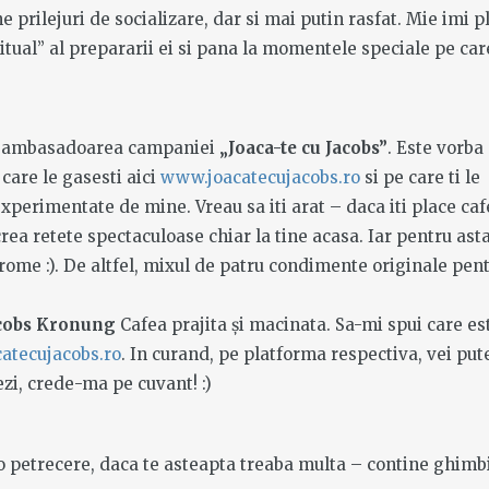
 prilejuri de socializare, dar si mai putin rasfat. Mie imi p
ritual” al prepararii ei si pana la momentele speciale pe car
it ambasadoarea campaniei
„Joaca-te cu Jacobs”
. Este vorba
care le gasesti aici
www.joacatecujacobs.ro
si pe care ti le
xperimentate de mine. Vreau sa iti arat – daca iti place ca
crea retete spectaculoase chiar la tine acasa. Iar pentru asta
arome :). De altfel, mixul de patru condimente originale pen
cobs Kronung
Cafea prajita și macinata. Sa-mi spui care es
atecujacobs.ro
. In curand, pe platforma respectiva, vei put
zi, crede-ma pe cuvant! :)
 o petrecere, daca te asteapta treaba multa – contine ghimbi