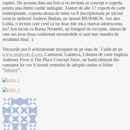
capitol. De aceasta data am fost si eu invitata sa concept o coperta
pentru una dintre cartile indragite. Alaturi de alte 17 coperti de carte
reinterpretate, coperta aleasa de mine va fi inscriptionata pe tricoul
creat in atelierul Andreei Badala, pe tiparul MURMUR. Am ales
Lolita, o lectura care cred ca nu doar mie mi-a marcat adolescenta,
nu? Am lucrat cu Barna Nemethi, un fotograf de exceptie, alaturi de
care am avut doua colaborari memorabile si sunt tare mandra de
rezultatul final. :)
Tricourile pot fi achizitionate incepand de pe data de 3 iulie de pe
www.molecule-f.com
, Carturesti, Galateca, Libraria de carte engleza
Anthony Frost si The Place Concept Store, iar banii obtinuti din
vanzarea lor vor fi donati centrului de adoptii canine si feline
“
Iubirrre
”.