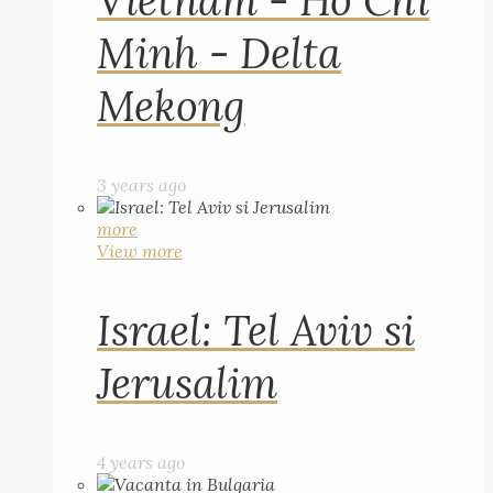
Vietnam - Ho Chi
Minh - Delta
Mekong
3 years ago
more
View more
Israel: Tel Aviv si
Jerusalim
4 years ago