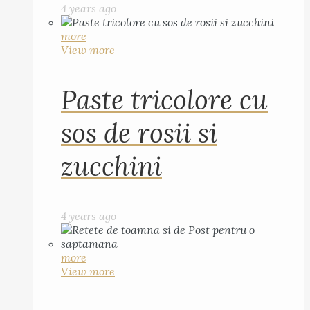
4 years ago
more
View more
Paste tricolore cu
sos de rosii si
zucchini
4 years ago
more
View more