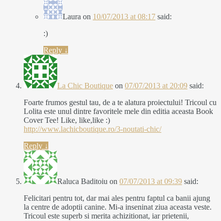
Laura
on
10/07/2013 at 08:17
said:
:)
Reply
↓
La Chic Boutique
on
07/07/2013 at 20:09
said:
Foarte frumos gestul tau, de a te alatura proiectului! Tricoul cu
Lolita este unul dintre favoritele mele din editia aceasta Book
Cover Tee! Like, like,like :)
http://www.lachicboutique.ro/3-noutati-chic/
Reply
↓
Raluca Baditoiu
on
07/07/2013 at 09:39
said:
Felicitari pentru tot, dar mai ales pentru faptul ca banii ajung
la centre de adoptii canine. Mi-a inseninat ziua aceasta veste.
Tricoul este superb si merita achizitionat, iar prietenii,