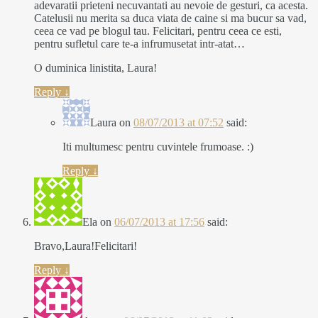
adevaratii prieteni necuvantati au nevoie de gesturi, ca acesta.
Catelusii nu merita sa duca viata de caine si ma bucur sa vad,
ceea ce vad pe blogul tau. Felicitari, pentru ceea ce esti,
pentru sufletul care te-a infrumusetat intr-atat…
O duminica linistita, Laura!
Reply
↓
Laura
on
08/07/2013 at 07:52
said:
Iti multumesc pentru cuvintele frumoase. :)
Reply
↓
Ela
on
06/07/2013 at 17:56
said:
Bravo,Laura!Felicitari!
Reply
↓