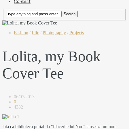
Contact
Fashion
/
Life
/
Photography
/
Projects
Lolita, my Book
Cover Tee
06/07/2013
0
4382
Iata ca biblioteca purtabila “Placerile lui Noe” lanseaza un nou