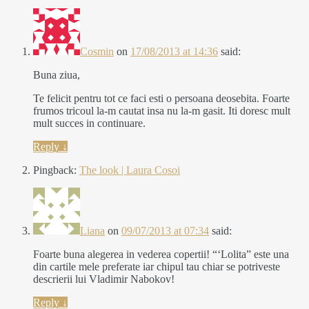
Cosmin
on
17/08/2013 at 14:36
said:
Buna ziua,
Te felicit pentru tot ce faci esti o persoana deosebita. Foarte
frumos tricoul la-m cautat insa nu la-m gasit. Iti doresc mult
mult succes in continuare.
Reply
↓
Pingback:
The look | Laura Cosoi
Liana
on
09/07/2013 at 07:34
said:
Foarte buna alegerea in vederea copertii! “‘Lolita” este una
din cartile mele preferate iar chipul tau chiar se potriveste
descrierii lui Vladimir Nabokov!
Reply
↓