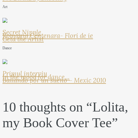
Art
Secret Nipple
Romania Centenara- Flori de ie
Geta the Artist
Dance
Primul interviu
In the mood for dance…
Bailando por un sueno – Mexic 2010
10 thoughts on “
Lolita,
my Book Cover Tee
”