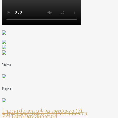
Videos
Projects
Lucrurile care chiar conteaza (P)
A treia sarcina: Al treilea trimestru
Pre BirthDay Shooting