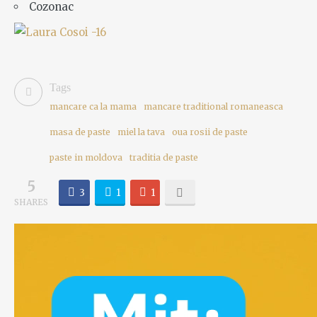
Cozonac
Tags
mancare ca la mama
mancare traditional romaneasca
masa de paste
miel la tava
oua rosii de paste
paste in moldova
traditia de paste
5
3
1
1
SHARES