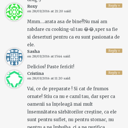
Reply
↓
Roxy
on
28/03/2016 at 21:20
said:
Mmm….arata asa de bine!!Nu mai am
rabdare cu cooking-ul tau 😂😂,sper sa fie
si deserturi pentru ca eu sunt pasionata de
ele.
Reply
↓
Sasha
on
28/03/2016 at 15:44
said:
Delicios! Paste fericit!
Reply
↓
Cristina
on
28/03/2016 at 11:20
said:
Vai, ce de preparate ! Si cat de frumos
ornate! Stiu ca nu e cazul tau, dar sper ca
oamenii sa înțeleagă mai mult
însemnătatea sărbătorilor creștine, ca ele
sunt pentru suflet, nu pentru stomac, nu
pentru a ne îmbuiba, ci a ne purifica.