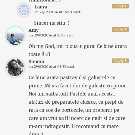
Reply
↓
Laura
on
21/04/2016 at 16:40
said:
Sincer nu stiu :(
Reply
↓
Amy
on
29/03/2016 at 20:13
said:
Oh my God, imi ploua-n gura! Ce bine arata
toate!!! <3
Reply
↓
Simina
on
29/03/2016 at 08:33
said:
Ce bine arata pastravul si galustele cu
prune. Mi s-a facut dor de galuste cu prune.
Noi am sarbatorit Pastele anul acesta,
alaturi de preparatele clasice, cu piept de
rata cu sos de portocale, un preparat pe
care am vrut sa il incerc de mult si de care
m-am indragostit. Il recomand cu mare
drag :)