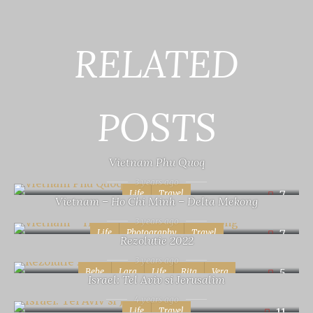
RELATED
POSTS
Vietnam Phu Quoq
3 years ago
Life
Travel
7
Vietnam – Ho Chi Minh – Delta Mekong
3 years ago
Life
Photography
Travel
7
Rezolutie 2022
3 years ago
Bebe
Lara
Life
Rita
Vera
5
Israel: Tel Aviv si Jerusalim
4 years ago
Life
Travel
11