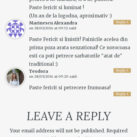
Paste fericit si luminat !
(Un an de la logodna, aproximativ :)
Reply
↓
Marinescu Alexandra
on
28/03/2016 at 09:32
said:
Paste Fericit si linistit! Painicile acelea din
prima poza arata senzational! Ce norocoasa
esti ca poti petrece sarbatorile “atat de”
traditional :)
Reply
↓
Teodora
on
28/03/2016 at 09:20
said:
Paste fericit si petrecere frumoasa!
Reply
↓
LEAVE A REPLY
Your email address will not be published.
Required