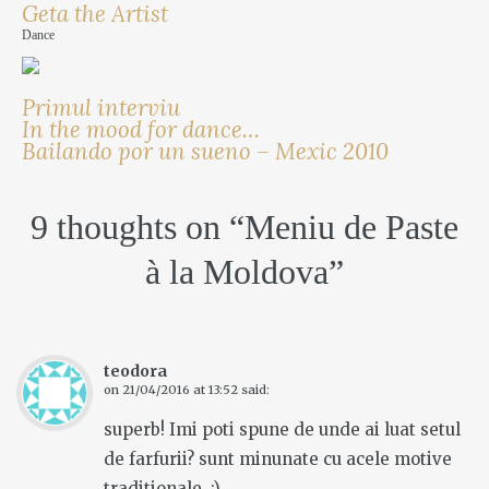
Geta the Artist
Dance
Primul interviu
In the mood for dance…
Bailando por un sueno – Mexic 2010
9 thoughts on “
Meniu de Paste
à la Moldova
”
teodora
on
21/04/2016 at 13:52
said:
superb! Imi poti spune de unde ai luat setul
de farfurii? sunt minunate cu acele motive
traditionale. :)