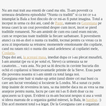
Nu am mai trait asa emotii de cand ma stiu. Ti-am povestit ca
urmeaza detalierea episodului “Nunta cu traditii” si ca tot ce s-a
intamplat la Bala a fost dincolo de ce mi-as fi putut imagina. Totul a
inceput in urma cu doi ani, cand de
Paste
, stateam cu
Georgiana
pe
terasa casei la un ceai povestind despre cum incet, incet se pierd
traditiile romanesti. Ne-am amintit de cum era cand eram micute,
cum se respectau toate traditiile la fiecare sarbatoare. Ii povestisem
atunci ca mi-as dori o nunta cu traditii, tocmai pentru ca vreau ca in
acea zi importanta sa retraiesc momentele emotionante din copilarie,
cand nu ratam nici o nunta din satul ardelenesc al copilariei mele,
Coslariu
.
Dupa doi ani,
la aceeasi masa
, imediat dupa ce i-au plecat musafirii,
I-am anuntat (pe ea si pe sotul ei, Steve) ca urmeaza sa ne
casatorim… vara asta. Nu pot sa iti descriu in cuvinte bucuria din
ochii ei copilarosi si binecuvantarile primite de la Steve. Erau parte
din povestea noastra si i-am simtit cu totul langa noi.
Georgiana este hair si make-up artist (unul dintre cei mai buni cu
care am lucrat vreodata) si locuieste la Londra. M-a sunat cu putin
timp inainte de revenirea in tara, sa ma intrebe daca nu as vrea sa ma
aranjeze pentru nunta, lucru pe care mi l-as fi dorit doar ca nu
apucasem sa ii spun. Evident ca m-am bucurat nespus si asa a venit
si ideea mareata de a organiza gatitul miresei, la Bala, in
hambar
. :)
Din acel moment totul s-a legat. De la Georgiana care a organizat