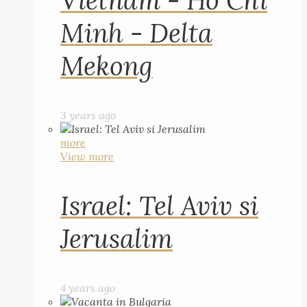
Vietnam - Ho Chi
Minh - Delta
Mekong
3 years ago
more
View more
Israel: Tel Aviv si
Jerusalim
4 years ago