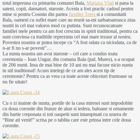
totul impreuna cu primarita comunei Bala,
Mariana Vlad
si pana la
sateni, copii, dansatori, staroste. Acesta a fost practic cadoul pentru
mine si pentru Cosmin din partea
familiei Teers
si a comunitatii
Bala, oameni cu suflet mare care au reusit sa-mi sarbatoareasca ziua
nuntii in cel mai valoros mod cu putinta. Sunt recunoscatoare
familiei mele pentru ca am fost crescuta in spirit traditional, pentru ca
sunt convinsa ca traditiile reprezinta cel mai mare tezaur al nostru.
Povestea noastra ar putea incepe cu “A fost odata ca niciodata, ca de
n-ar fi nu s-ar povesti”…
La nunta noastra am avut staroste – cel care a condus toata
ceremonia – Ioan Ungur, din comuna Bala (jud. Mures), s-a ocupat
de 206 nunti. Insa de mai bine de 10 ani nu mai facuse nicio nunta
in stil traditional! Acum intelegi de ce am ales acest tip de
ceremonie? Pentru ca as vrea ca toate aceste obiceiuri frumoase sa
nu fie uitate!
Cu o zi inainte de nunta, portile de la casa miresei sunt impodobite
cu doua coronite din frunze de alun si iedera, baloane si ornamente
din hartie creponata si toti oaspetii sunt intampinati cu urarea de
“Bine ati venit!” scrisa pe o tablita care este prinsa intre cele doua
coronite.