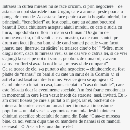
Intrarea in curtea miresei nu se face oricum, ci prin negociere – de
asta s-a ocupat starostele Ioan Ungur, care a aruncat peste poarta o
punga de monede. Aceasta se face pentru a arata bogatia mirelui, iar
principalii “beneficiari” au fost copiii, care au adunat bucurosi
banutii! Doua chiuitoare asteptau alaiul mirelui, cu cate o sticla cu
tuica, impodobita cu flori in mana si chiuiau:”Dragu mi de
dumneavoastra, c’ati venit la casa noastra, ca de cand sunteti pe
drum am facut jinarsu bun, si de cand sunteti pe cale v-am facut
jinarsu tare, jinarsu-i cu săcăre’ sa traiasca cine’o be’ ” “Mire, mire
dragu nost’, daca tu mireasa vrei, sa ne dai vre-o cativa lei, si de vrei
s’ajungi la ea si pe noi nii saruta, pe obraz de doua ori, c-avem
camsa cu flori si asa-i la noi in sat, mireasa-i de cumparat”
Ca sa treaca de ele, s-a purtat o alta negociere – chiuitoarele au fost
platite de “nanasi” cu bani si cu cate un sarut de la Cosmin ☺ si
astfel a fost lasat sa intre la mine. Vezi ce greu se ajungea? ☺
Cand mirele a intrat in casa, l-am asteptat in “casa de inainte”, care
este folosita doar la evenimente speciale. Am fost foarte emotionata
in momentul in care l-am vazut insotit de staroste, nasi, invitati. Eu i-
am oferit floarea pe care a purtat-o in piept, iar el, buchetul de
mireasa. In curtea casei au ramas tinerii imbracati in costume
populare – un alai vesel si zgomotos, care mi-a iesit inainte cu
chiuituri specifice obiceiului de nunta din Bala: “Gata-te mireasa
bine, ca noi venim dupa tine cu mandrete de nanasi si cu mandrii
ceterasi!” ☺ Asta a fost una dintre ele!