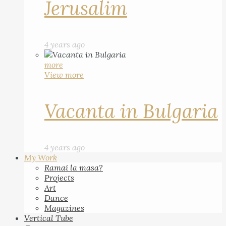
Jerusalim
4 years ago
more
View more
Vacanta in Bulgaria
4 years ago
My Work
Ramai la masa?
Projects
Art
Dance
Magazines
Vertical Tube