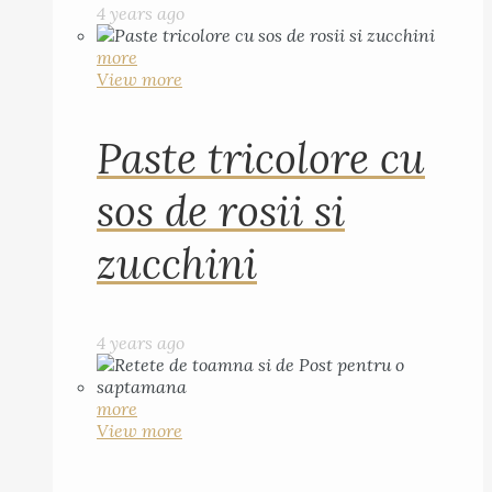
4 years ago
more
View more
Paste tricolore cu
sos de rosii si
zucchini
4 years ago
more
View more