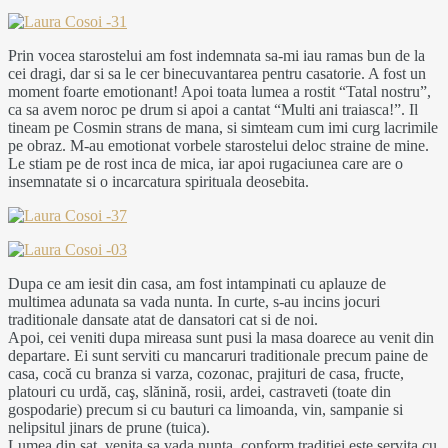
Prin vocea starostelui am fost indemnata sa-mi iau ramas bun de la
cei dragi, dar si sa le cer binecuvantarea pentru casatorie. A fost un
moment foarte emotionant! Apoi toata lumea a rostit “Tatal nostru”,
ca sa avem noroc pe drum si apoi a cantat “Multi ani traiasca!”. Il
tineam pe Cosmin strans de mana, si simteam cum imi curg lacrimile
pe obraz. M-au emotionat vorbele starostelui deloc straine de mine.
Le stiam pe de rost inca de mica, iar apoi rugaciunea care are o
insemnatate si o incarcatura spirituala deosebita.
Dupa ce am iesit din casa, am fost intampinati cu aplauze de
multimea adunata sa vada nunta. In curte, s-au incins jocuri
traditionale dansate atat de dansatori cat si de noi.
Apoi, cei veniti dupa mireasa sunt pusi la masa doarece au venit din
departare. Ei sunt serviti cu mancaruri traditionale precum paine de
casa, cocă cu branza si varza, cozonac, prajituri de casa, fructe,
platouri cu urdă, caş, slănină, rosii, ardei, castraveti (toate din
gospodarie) precum si cu bauturi ca limoanda, vin, sampanie si
nelipsitul jinars de prune (tuica).
Lumea din sat, venita sa vada nunta, conform traditiei este servita cu