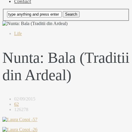
Contact
Life
Nunta: Bala (Traditii
din Ardeal)
02/09/2015
62
126278