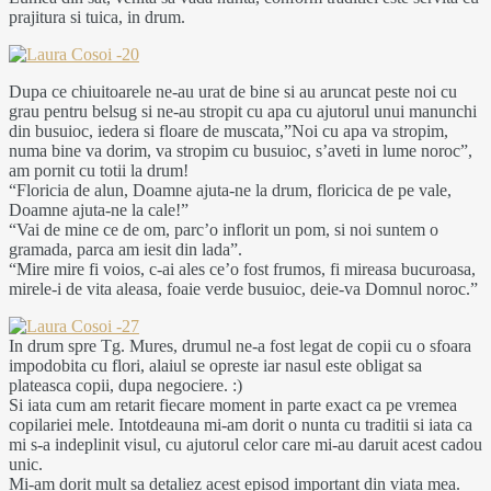
prajitura si tuica, in drum.
Dupa ce chiuitoarele ne-au urat de bine si au aruncat peste noi cu
grau pentru belsug si ne-au stropit cu apa cu ajutorul unui manunchi
din busuioc, iedera si floare de muscata,”Noi cu apa va stropim,
numa bine va dorim, va stropim cu busuioc, s’aveti in lume noroc”,
am pornit cu totii la drum!
“Floricia de alun, Doamne ajuta-ne la drum, floricica de pe vale,
Doamne ajuta-ne la cale!”
“Vai de mine ce de om, parc’o inflorit un pom, si noi suntem o
gramada, parca am iesit din lada”.
“Mire mire fi voios, c-ai ales ce’o fost frumos, fi mireasa bucuroasa,
mirele-i de vita aleasa, foaie verde busuioc, deie-va Domnul noroc.”
In drum spre Tg. Mures, drumul ne-a fost legat de copii cu o sfoara
impodobita cu flori, alaiul se opreste iar nasul este obligat sa
plateasca copii, dupa negociere. :)
Si iata cum am retarit fiecare moment in parte exact ca pe vremea
copilariei mele. Intotdeauna mi-am dorit o nunta cu traditii si iata ca
mi s-a indeplinit visul, cu ajutorul celor care mi-au daruit acest cadou
unic.
Mi-am dorit mult sa detaliez acest episod important din viata mea.