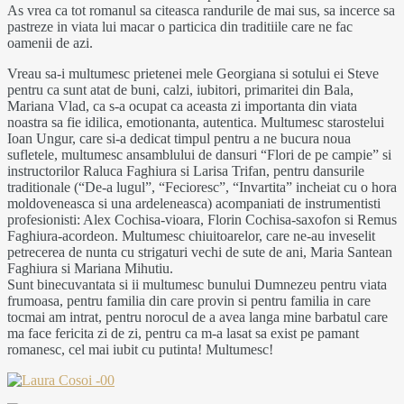
As vrea ca tot romanul sa citeasca randurile de mai sus, sa incerce sa
pastreze in viata lui macar o particica din traditiile care ne fac
oamenii de azi.
Vreau sa-i multumesc prietenei mele Georgiana si sotului ei Steve
pentru ca sunt atat de buni, calzi, iubitori, primaritei din Bala,
Mariana Vlad, ca s-a ocupat ca aceasta zi importanta din viata
noastra sa fie idilica, emotionanta, autentica. Multumesc starostelui
Ioan Ungur, care si-a dedicat timpul pentru a ne bucura noua
sufletele, multumesc ansamblului de dansuri “Flori de pe campie” si
instructorilor Raluca Faghiura si Larisa Trifan, pentru dansurile
traditionale (“De-a lugul”, “Fecioresc”, “Invartita” incheiat cu o hora
moldoveneasca si una ardeleneasca) acompaniati de instrumentisti
profesionisti: Alex Cochisa-vioara, Florin Cochisa-saxofon si Remus
Faghiura-acordeon. Multumesc chiuitoarelor, care ne-au inveselit
petrecerea de nunta cu strigaturi vechi de sute de ani, Maria Santean
Faghiura si Mariana Mihutiu.
Sunt binecuvantata si ii multumesc bunului Dumnezeu pentru viata
frumoasa, pentru familia din care provin si pentru familia in care
tocmai am intrat, pentru norocul de a avea langa mine barbatul care
ma face fericita zi de zi, pentru ca m-a lasat sa exist pe pamant
romanesc, cel mai iubit cu putinta! Multumesc!