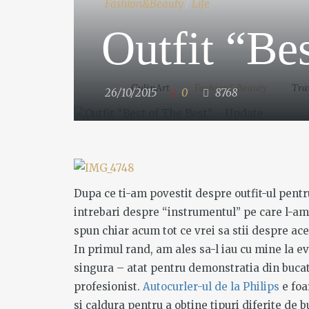
Fashion&Beauty
/
Life
CulinArt
Fashion&Beauty
Travel
Outfit “Be
MORE
POSTPARTU
Vietn
CulinArt
Fashion&Beauty
Tra
26/10/2015
0
8768
Quoq
MORE
5 years ago
MORE
3 years ago
Haine ideale
pentru joaca
Dupa ce ti-am povestit despre outfit-ul pentr
Budinca de
intrebari despre “instrumentul” pe care l-am f
in natura
spun chiar acum tot ce vrei sa stii despre a
gris
In primul rand, am ales sa-l iau cu mine la e
5 years ago
singura – atat pentru demonstratia din bucata
4 years ago
profesionist.
Autocurler-ul de la Philips
e foa
MORE
si caldura pentru a obtine tipuri diferite de 