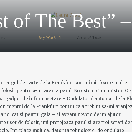
My Work
Vertical Tube
Contact
st of The Best” 
MORE
M
am Phu
vel
My Work
Vertical Tube
u Targul de Carte de la Frankfurt, am primit foarte multe
olosit pentru a-mi aranja parul. Nu este nici un mister! O s
MORE
cest gadget de infrumusetare – Ondulatorul automat de la Ph
venimentul de la Frankfurt pentru ca a trebuit sa-mi aranjez
rie, cat si pentru gala – si aveam nevoie de un ajutor
rte usor de folosit, imi protejeaza parul si are trei setari de
bucle. Imi place mult ca, datorita tehnologiei de ondulare