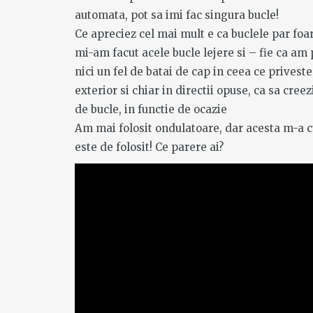
Paste tricolore
Vietn
automata, pot sa imi fac singura bucle!
MORE
Ce apreciez cel mai mult e ca buclele par foa
cu sos de rosii
Chi M
mi-am facut acele bucle lejere si – fie ca am 
si zucchini
Delta
nici un fel de batai de cap in ceea ce priveste
exterior si chiar in directii opuse, ca sa cree
de bucle, in functie de ocazie
4 years ago
3 years ago
Dubai
Am mai folosit ondulatoare, dar acesta m-a cu
MORE
este de folosit! Ce parere ai?
Retete de
Israel:
5 years ago
toamna si de
Aviv s
Post pentru o
Jerus
MORE
saptamana
4 years ago
5 years ago
Vacan