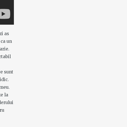
zi as
 ca un
arie.
rtabil
re sunt
idic.
 meu.
e la
lerului
ru