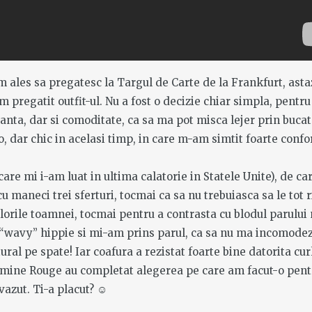
m ales sa pregatesc la Targul de Carte de la Frankfurt, asta
 pregatit outfit-ul. Nu a fost o decizie chiar simpla, pentru
nta, dar si comoditate, ca sa ma pot misca lejer prin bucat
, dar chic in acelasi timp, in care m-am simtit foarte confo
are mi i-am luat in ultima calatorie in Statele Unite), de ca
u maneci trei sferturi, tocmai ca sa nu trebuiasca sa le tot r
orile toamnei, tocmai pentru a contrasta cu blodul parului
 “wavy” hippie si mi-am prins parul, ca sa nu ma incomodez
ural pe spate! Iar coafura a rezistat foarte bine datorita cur
asmine Rouge au completat alegerea pe care am facut-o pent
 vazut. Ti-a placut? ☺