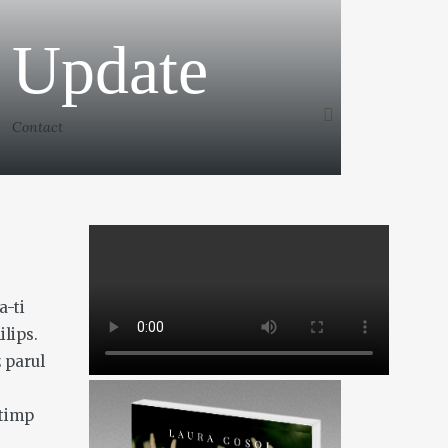
– Update
Contact
a-ti
ilips.
 parul
 timp