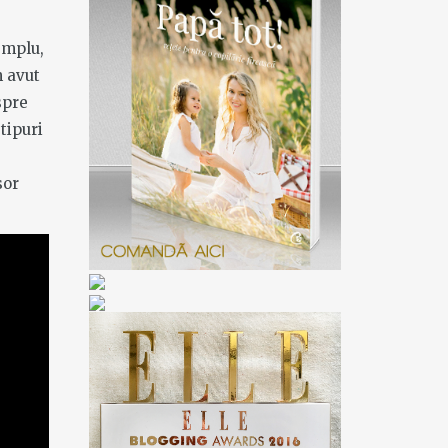
emplu,
m avut
spre
tipuri
sor