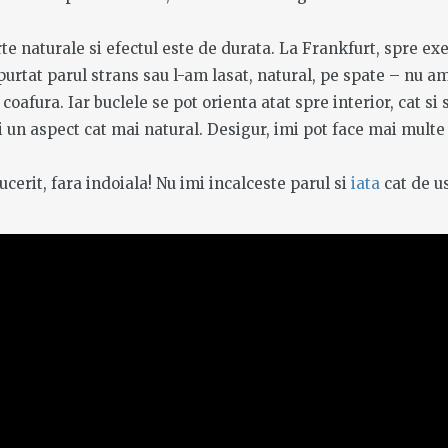
am - Ho
rte naturale si efectul este de durata. La Frankfurt, spre ex
inh -
purtat parul strans sau l-am lasat, natural, pe spate – nu a
 Mekong
 coafura. Iar buclele se pot orienta atat spre interior, cat si 
zi un aspect cat mai natural. Desigur, imi pot face mai multe 
cerit, fara indoiala! Nu imi incalceste parul si
iata
cat de u
MORE
 Tel
i
alim
MORE
ta in