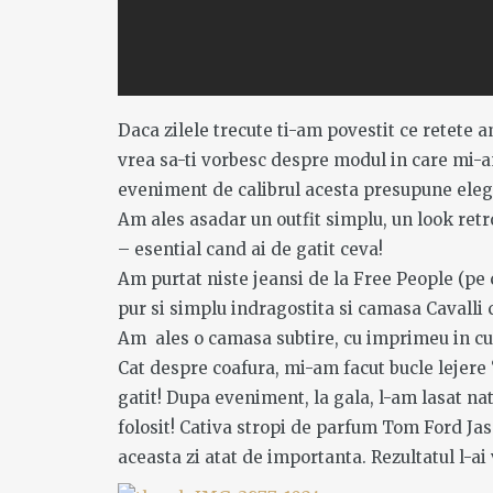
Daca zilele trecute ti-am povestit ce retete a
vrea sa-ti vorbesc despre modul in care mi-am
eveniment de calibrul acesta presupune elega
Am ales asadar un outfit simplu, un look retro
– esential cand ai de gatit ceva!
Am purtat niste jeansi de la Free People (pe c
pur si simplu indragostita si camasa Cavalli c
Am ales o camasa subtire, cu imprimeu in cul
Cat despre coafura, mi-am facut bucle lejere
gatit! Dupa eveniment, la gala, l-am lasat nat
folosit! Cativa stropi de parfum Tom Ford J
aceasta zi atat de importanta. Rezultatul l-ai