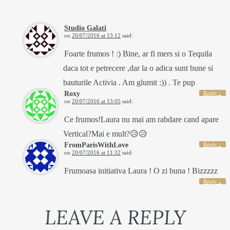
Studio Galati
on
20/07/2016 at 13:12
said:
Foarte frumos ! :) Bine, ar fi mers si o Tequila
daca tot e petrecere ,dar la o adica sunt bune si
bauturile Activia . Am glumit :)) . Te pup
Roxy
Reply
↓
on
20/07/2016 at 13:05
said:
Ce frumos!Laura nu mai am rabdare cand apare
Vertical?Mai e mult?😥😥
FromParisWithLove
Reply
↓
on
20/07/2016 at 11:32
said:
Frumoasa initiativa Laura ! O zi buna ! Bizzzzz
Reply
↓
LEAVE A REPLY