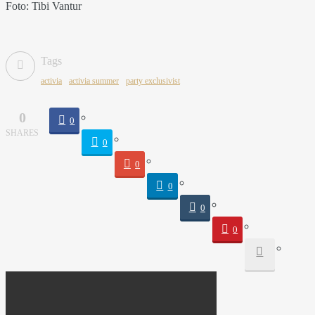
Foto: Tibi Vantur
Tags
activia
activia summer
party exclusivist
0
0
SHARES
0
0
0
0
0