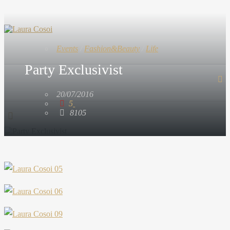
Events
/
Fashion&Beauty
/
Life
Party Exclusivist
20/07/2016
5
8105