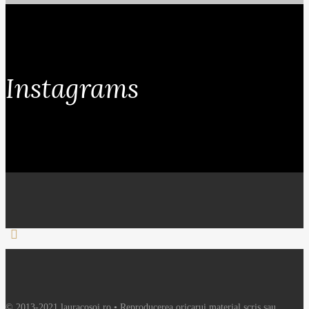
Instagrams
© 2013-2021 lauracosoi.ro • Reproducerea oricarui material scris sau