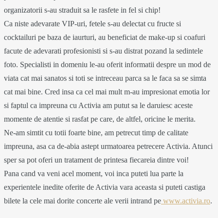
organizatorii s-au straduit sa le rasfete in fel si chip!
Ca niste adevarate VIP-uri, fetele s-au delectat cu fructe si
cocktailuri pe baza de iaurturi, au beneficiat de make-up si coafuri
facute de adevarati profesionisti si s-au distrat pozand la sedintele
foto. Specialisti in domeniu le-au oferit informatii despre un mod de
viata cat mai sanatos si toti se intreceau parca sa le faca sa se simta
cat mai bine. Cred insa ca cel mai mult m-au impresionat emotia lor
si faptul ca impreuna cu Activia am putut sa le daruiesc aceste
momente de atentie si rasfat pe care, de altfel, oricine le merita.
Ne-am simtit cu totii foarte bine, am petrecut timp de calitate
impreuna, asa ca de-abia astept urmatoarea petrecere Activia. Atunci
sper sa pot oferi un tratament de printesa fiecareia dintre voi!
Pana cand va veni acel moment, voi inca puteti lua parte la
experientele inedite oferite de Activia vara aceasta si puteti castiga
bilete la cele mai dorite concerte ale verii intrand pe
www.activia.ro
.