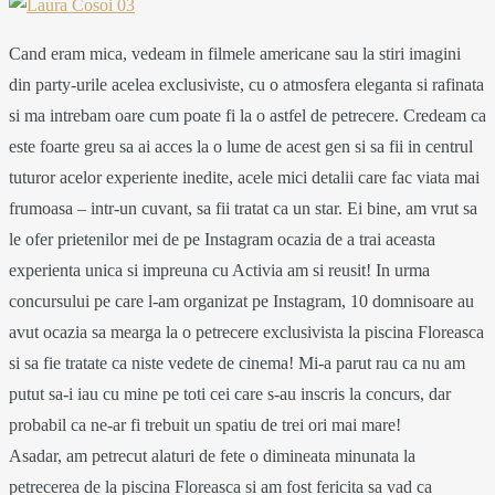
Cand eram mica, vedeam in filmele americane sau la stiri imagini
din party-urile acelea exclusiviste, cu o atmosfera eleganta si rafinata
si ma intrebam oare cum poate fi la o astfel de petrecere. Credeam ca
este foarte greu sa ai acces la o lume de acest gen si sa fii in centrul
tuturor acelor experiente inedite, acele mici detalii care fac viata mai
frumoasa – intr-un cuvant, sa fii tratat ca un star. Ei bine, am vrut sa
le ofer prietenilor mei de pe Instagram ocazia de a trai aceasta
experienta unica si impreuna cu Activia am si reusit! In urma
concursului pe care l-am organizat pe Instagram, 10 domnisoare au
avut ocazia sa mearga la o petrecere exclusivista la piscina Floreasca
si sa fie tratate ca niste vedete de cinema! Mi-a parut rau ca nu am
putut sa-i iau cu mine pe toti cei care s-au inscris la concurs, dar
probabil ca ne-ar fi trebuit un spatiu de trei ori mai mare!
Asadar, am petrecut alaturi de fete o dimineata minunata la
petrecerea de la piscina Floreasca si am fost fericita sa vad ca