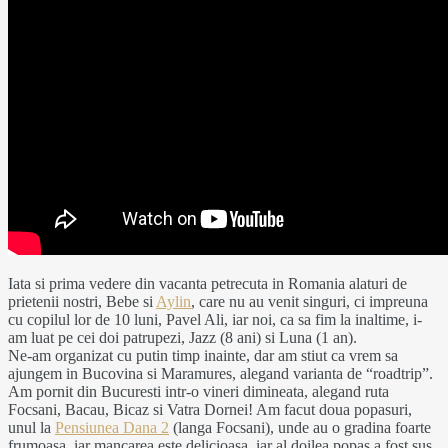
Iata si prima vedere din vacanta petrecuta in Romania alaturi de
prietenii nostri, Bebe si
Aylin
, care nu au venit singuri, ci impreuna
cu copilul lor de 10 luni, Pavel Ali, iar noi, ca sa fim la inaltime, i-
am luat pe cei doi patrupezi, Jazz (8 ani) si Luna (1 an).
Ne-am organizat cu putin timp inainte, dar am stiut ca vrem sa
ajungem in Bucovina si Maramures, alegand varianta de “roadtrip”.
Am pornit din Bucuresti intr-o vineri dimineata, alegand ruta
Focsani, Bacau, Bicaz si Vatra Dornei! Am facut doua popasuri,
unul la
Pensiunea Dana 2
(langa Focsani), unde au o gradina foarte
frumoasa, iar mancarea este delicioasa, iar al doilea popas a fost sus,