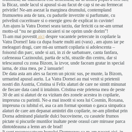
la Bicaz, unde lacul si apusul si-au facut de cap si ne-au fermecat
privirile! Ne-am asezat la marginea drumului, contempland
frumusetea asta de tara, cu padurile inverzite si parfumate, cu
privelisti cuceritoare si o energie greu de explicat in cuvinte!
Am ajuns la Vatra Dornei seara tarziu, dar fericiti ca ne-am urmat
motto-ul “nu ne grabim nicaieri si ne oprim unde dorim”!
Ti-am mai povestit
aici
despre vacantele petrecute in copilarie la
Vatra Dornei! Iata ca dupa foarte multi ani (vara) , am ajuns iar pe
meleaguri dragi, care mi-au urmarit copilaria si adolescenta –
foisorul din parc, unde si azi, in zi de sarbatoare, canta fanfara,
cafeneaua Cazinoului, partia de schi, strazile din centru, dar si
telescaunul cu zona Bizom, la izvor, unde faceam gratar in special
iarna, de ziua mea, pe 2 ianuarie!
De data asta am ales sa facem un picnic sus, pe munte, la Bizom,
urmarind apusul auriu. La Vatra Dornei au mai venit si prietenii
nostri din Austria, Cristina si Felix alaturi de care ne simtit minunat
de fiecare data cand ii intalnim. Cristina este prietena mea de peste
30 de ani si alaturi de ea vizitam des zonele acestea in copilarie,
impreuna cu parintii. Ne-a mai insotit si sora lui Cosmin, Roxana,
impreuna cu iubitul ei, asa ca am format spontan o gasca simpatica
alaturi de care am depanat amintiri din copilarie, ne-am plimbat prin
Dorna admirand plaiurile dulci bucovinene, cu casutele frumos
pictate si piscurile muntilor inaltate peste orasul care miroase parca
dintotdeauna a lemn ars de brad!
Ii sunt recunoscatoare bunului Dumnezeu ca m-am nascut aici, in