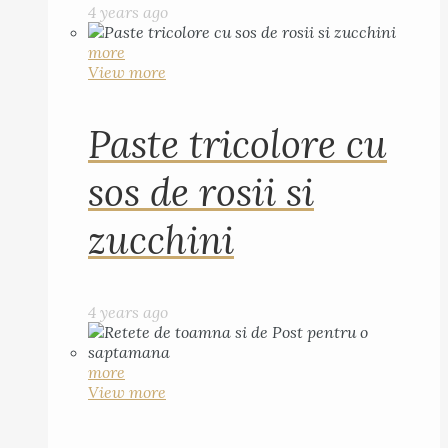
4 years ago
more
View more
Paste tricolore cu
sos de rosii si
zucchini
4 years ago
more
View more