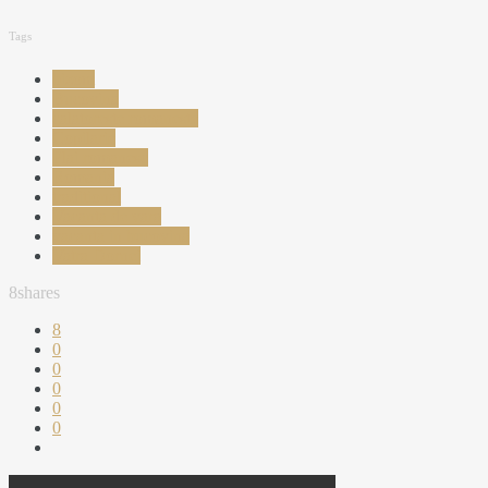
Tags
bizom
Bucovina
calatoreste romaneste
Copilarie
Plai romanesc
Romania
traditional
Vacanta de vara
vacanta in bucovina
Vatra Dornei
8
shares
8
0
0
0
0
0