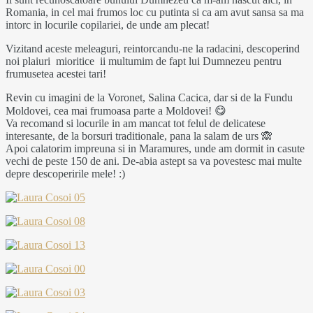
Romania, in cel mai frumos loc cu putinta si ca am avut sansa sa ma
intorc in locurile copilariei, de unde am plecat!
Vizitand aceste meleaguri, reintorcandu-ne la radacini, descoperind
noi plaiuri mioritice ii multumim de fapt lui Dumnezeu pentru
frumusetea acestei tari!
Revin cu imagini de la Voronet, Salina Cacica, dar si de la Fundu
Moldovei, cea mai frumoasa parte a Moldovei! 😋
Va recomand si locurile in am mancat tot felul de delicatese
interesante, de la borsuri traditionale, pana la salam de urs 🙈
Apoi calatorim impreuna si in Maramures, unde am dormit in casute
vechi de peste 150 de ani. De-abia astept sa va povestesc mai multe
depre descoperirile mele! :)