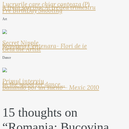
Lucrurile care chiar conteaza (P)
A treia sarcina: Al treilea trimestru
Pre BirthDay Shooting
Art
Secret Nipple
Romania Centenara- Flori de ie
Geta the Artist
Dance
Primul interviu
In the mood for dance…
Bailando por un sueno – Mexic 2010
15 thoughts on
“
Romania: Bucovina