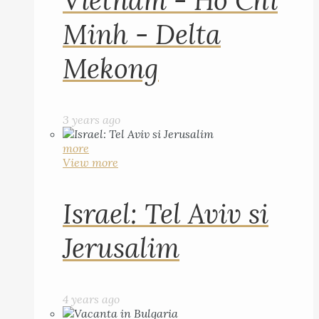
Vietnam - Ho Chi
Minh - Delta
Mekong
3 years ago
more
View more
Israel: Tel Aviv si
Jerusalim
4 years ago