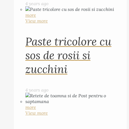
4 years ago
more
View more
Paste tricolore cu
sos de rosii si
zucchini
4 years ago
more
View more