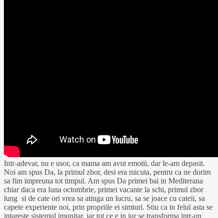
Intr-adevar, nu e usor, ca mama am avut emotii, dar le-am depasit.
Noi am spus Da, la primul zbor, desi era micuta, pentru ca ne dorim
sa fim impreuna tot timpul. Am spus Da primei bai in Mediterana
chiar daca era luna octombrie, primei vacante la schi, primul zbor
lung si de cate ori vrea sa atinga un lucru, sa se joace cu cateii, sa
capete experiente noi, prin propriile ei simturi. Stiu ca in felul asta se
intareste sistemul imunitar, iar tot ce e in jur se transforma intr-un