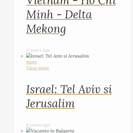
Vietnam - Ho Chi
Minh - Delta
Mekong
3 years ago
more
View more
Israel: Tel Aviv si
Jerusalim
4 years ago