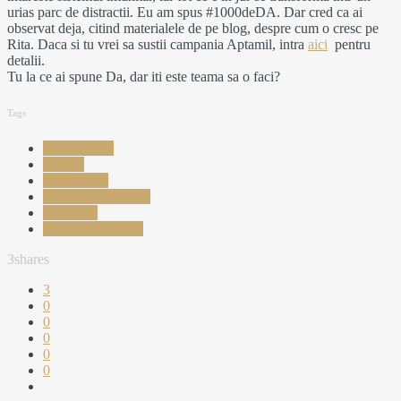
urias parc de distractii. Eu am spus #1000deDA. Dar cred ca ai
observat deja, citind materialele de pe blog, despre cum o cresc pe
Rita. Daca si tu vrei sa sustii campania Aptamil, intra
aici
pentru
detalii.
Tu la ce ai spune Da, dar iti este teama sa o faci?
Tags
1000 de DA
aptamil
aptanutricia
imunitate puternica
manifesto
sustine imunitatea
3
shares
3
0
0
0
0
0