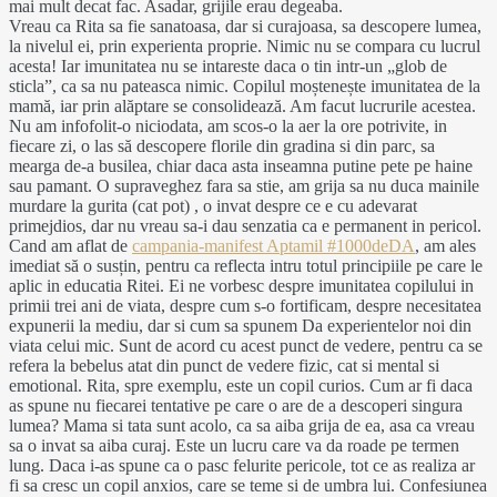
mai mult decat fac. Asadar, grijile erau degeaba.
Vreau ca Rita sa fie sanatoasa, dar si curajoasa, sa descopere lumea,
la nivelul ei, prin experienta proprie. Nimic nu se compara cu lucrul
acesta! Iar imunitatea nu se intareste daca o tin intr-un „glob de
sticla”, ca sa nu pateasca nimic. Copilul moștenește imunitatea de la
mamă, iar prin alăptare se consolidează. Am facut lucrurile acestea.
Nu am infofolit-o niciodata, am scos-o la aer la ore potrivite, in
fiecare zi, o las să descopere florile din gradina si din parc, sa
mearga de-a busilea, chiar daca asta inseamna putine pete pe haine
sau pamant. O supraveghez fara sa stie, am grija sa nu duca mainile
murdare la gurita (cat pot) , o invat despre ce e cu adevarat
primejdios, dar nu vreau sa-i dau senzatia ca e permanent in pericol.
Cand am aflat de
campania-manifest Aptamil #1000deDA
, am ales
imediat să o susțin, pentru ca reflecta intru totul principiile pe care le
aplic in educatia Ritei. Ei ne vorbesc despre imunitatea copilului in
primii trei ani de viata, despre cum s-o fortificam, despre necesitatea
expunerii la mediu, dar si cum sa spunem Da experientelor noi din
viata celui mic. Sunt de acord cu acest punct de vedere, pentru ca se
refera la bebelus atat din punct de vedere fizic, cat si mental si
emotional. Rita, spre exemplu, este un copil curios. Cum ar fi daca
as spune nu fiecarei tentative pe care o are de a descoperi singura
lumea? Mama si tata sunt acolo, ca sa aiba grija de ea, asa ca vreau
sa o invat sa aiba curaj. Este un lucru care va da roade pe termen
lung. Daca i-as spune ca o pasc felurite pericole, tot ce as realiza ar
fi sa cresc un copil anxios, care se teme si de umbra lui. Confesiunea