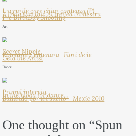
Lucrurile care chiar conteaza (P)
A treia sarcina: Al treilea trimestru
Pre BirthDay Shooting
Art
Secret Nipple
Romania Centenara- Flori de ie
Geta the Artist
Dance
Primul interviu
In the mood for dance…
Bailando por un sueno – Mexic 2010
One thought on “
Spun