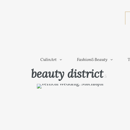
CulinArt
Fashion&Beauty
CulinArt
Fashion&Beauty
T
beauty district
5