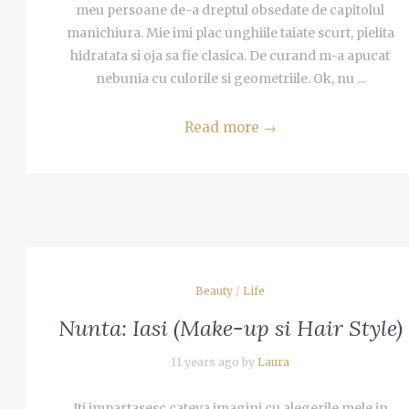
meu persoane de-a dreptul obsedate de capitolul
manichiura. Mie imi plac unghiile taiate scurt, pielita
hidratata si oja sa fie clasica. De curand m-a apucat
nebunia cu culorile si geometriile. Ok, nu ...
Read more
→
Beauty
/
Life
Nunta: Iasi (Make-up si Hair Style)
11 years ago by
Laura
Iti impartasesc cateva imagini cu alegerile mele in