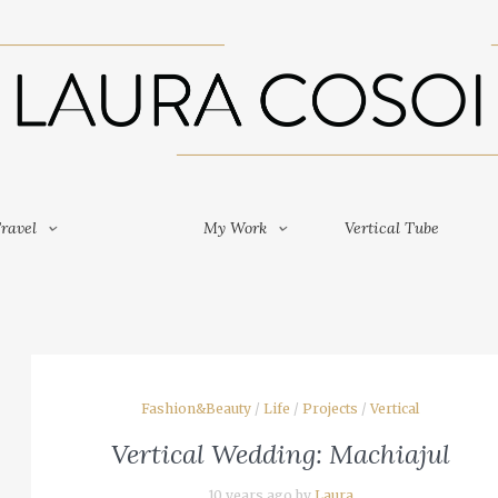
Travel
My Work
Vertical Tube
ravel
My Work
Vertical Tube
Fashion&Beauty
/
Life
/
Projects
/
Vertical
Vertical Wedding: Machiajul
10 years ago by
Laura