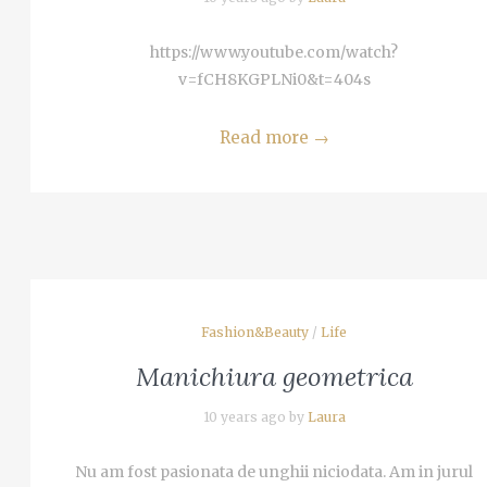
https://www.youtube.com/watch?
v=fCH8KGPLNi0&t=404s
Read more
→
Fashion&Beauty
/
Life
Manichiura geometrica
10 years ago by
Laura
Nu am fost pasionata de unghii niciodata. Am in jurul