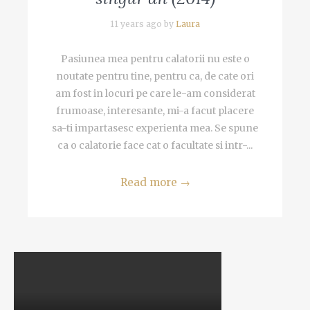
11 years ago by
Laura
Pasiunea mea pentru calatorii nu este o
noutate pentru tine, pentru ca, de cate ori
am fost in locuri pe care le-am considerat
frumoase, interesante, mi-a facut placere
sa-ti impartasesc experienta mea. Se spune
ca o calatorie face cat o facultate si intr-...
Read more
→