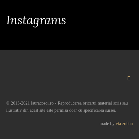
Instagrams
© 2013-2021 lauracosoi.ro • Reproducerea oricarui material scris sau
ilustrativ din acest site este permisa doar cu specificarea sursei.
made by
via zulian