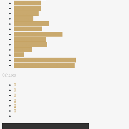
idei de vacanta
idei de vacante
insule exotice
laura cosoi
laura cosoi calatorii
locuri deosebite
locuri frumoase in romania
romania de vizitat
Romania te iubesc
Thailanda
travel
unde mergem in vacanta de iarna?
unde mergem in vacanta de vara?
0
shares
0
0
0
0
0
0