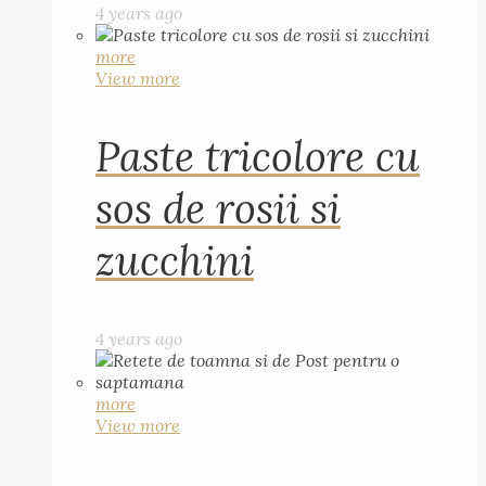
4 years ago
more
View more
Paste tricolore cu
sos de rosii si
zucchini
4 years ago
more
View more