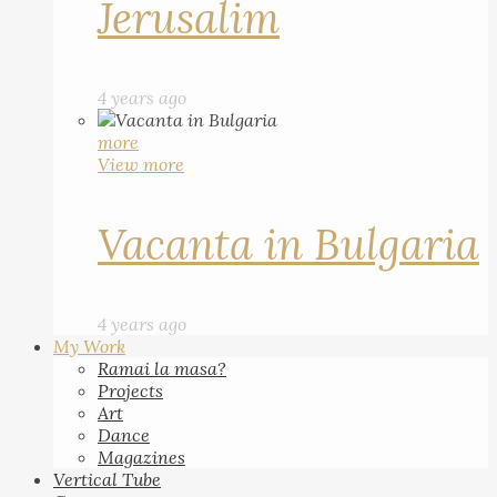
Jerusalim
4 years ago
more
View more
Vacanta in Bulgaria
4 years ago
My Work
Ramai la masa?
Projects
Art
Dance
Magazines
Vertical Tube