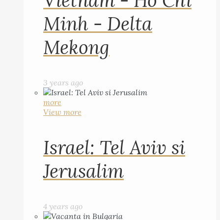
Vietnam - Ho Chi
Minh - Delta
Mekong
3 years ago
more
View more
Israel: Tel Aviv si
Jerusalim
4 years ago