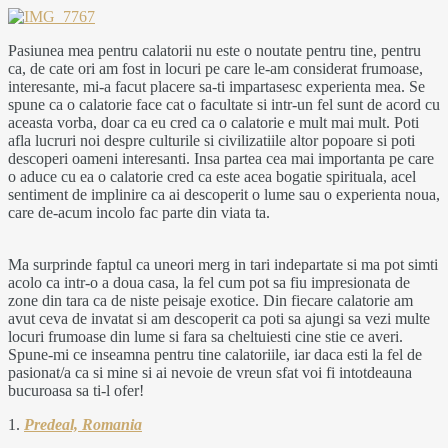
Pasiunea mea pentru calatorii nu este o noutate pentru tine, pentru
ca, de cate ori am fost in locuri pe care le-am considerat frumoase,
interesante, mi-a facut placere sa-ti impartasesc experienta mea. Se
spune ca o calatorie face cat o facultate si intr-un fel sunt de acord cu
aceasta vorba, doar ca eu cred ca o calatorie e mult mai mult. Poti
afla lucruri noi despre culturile si civilizatiile altor popoare si poti
descoperi oameni interesanti. Insa partea cea mai importanta pe care
o aduce cu ea o calatorie cred ca este acea bogatie spirituala, acel
sentiment de implinire ca ai descoperit o lume sau o experienta noua,
care de-acum incolo fac parte din viata ta.
Ma surprinde faptul ca uneori merg in tari indepartate si ma pot simti
acolo ca intr-o a doua casa, la fel cum pot sa fiu impresionata de
zone din tara ca de niste peisaje exotice. Din fiecare calatorie am
avut ceva de invatat si am descoperit ca poti sa ajungi sa vezi multe
locuri frumoase din lume si fara sa cheltuiesti cine stie ce averi.
Spune-mi ce inseamna pentru tine calatoriile, iar daca esti la fel de
pasionat/a ca si mine si ai nevoie de vreun sfat voi fi intotdeauna
bucuroasa sa ti-l ofer!
1.
Predeal, Romania