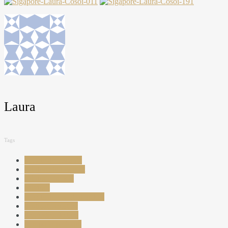
Laura
Tags
bugete de vacante
calatoreste lowcost
calatorie in asia
calatorii
ce este de vazut in ardeal
destinatii exotice
dragostea de tara
europa la picioare