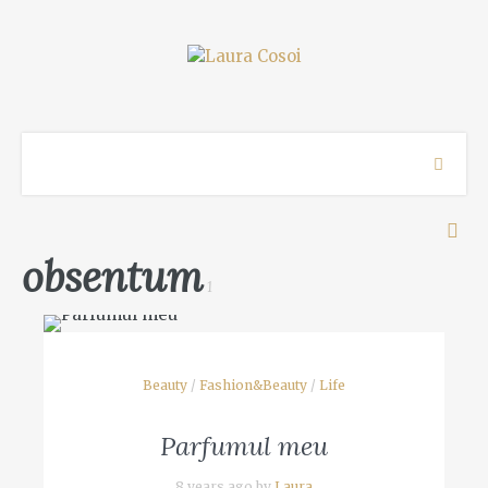
obsentum
1
Beauty
/
Fashion&Beauty
/
Life
Parfumul meu
8 years ago by
Laura