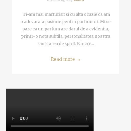
Ti-am mai marturisit si cu alta ocazie ca am
o adevarata pasiune pentru parfumuri. Mi se
pare ca un parfum are darul de a evidentia,
printr-o nota subtila, personalitatea noastra
sau starea de spirit. E incre...
Read more
→