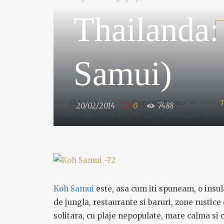
Thailanda
CulinArt
Fashion&Beauty
Samui)
CulinArt
Fashion&Beauty
T
20/02/2014
0
7488
Koh Samui
este, asa cum iti spuneam, o insu
de jungla, restaurante si baruri, zone rustic
solitara, cu plaje nepopulate, mare calma si c