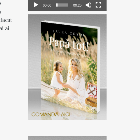
e
00:00
00:25
a
 facut
ai ai