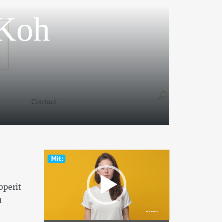
(Koh
Contact
Contact
Video
Player
operit
t