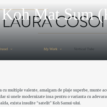
: Koh Mat Sum 
Travel
My Work
Vertical Tube
ravel
My Work
Vertical Tube
la cu multiple valente, amalgam de plaje superbe, munte ac
e dar si unele modernizate insa pentru o varianta cu adevara
alda, exista insulite “satelit” Koh Samui-ului.