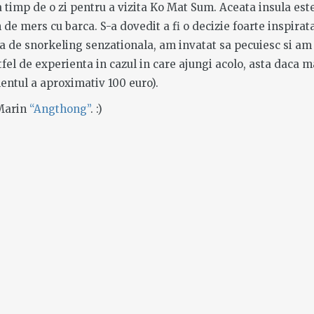
 timp de o zi pentru a vizita Ko Mat Sum. Aceata insula est
n de mers cu barca. S-a dovedit a fi o decizie foarte inspirat
a de snorkeling senzationala, am invatat sa pecuiesc si am
stfel de experienta in cazul in care ajungi acolo, asta daca m
lentul a aproximativ 100 euro).
 Marin
“Angthong”
. :)