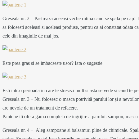
Haine ideale
4 years ago
3 years ago
pentru joaca
Greseala nr. 2 – Pastreaza aceeasi veche rutina cand se spala pe cap! P
sa folosesti aceleasi si aceleasi produse, pentru ca ai constatat odata 
MORE
MORE
in natura
cele din imaginile de mai jos.
Retete de
Israel: Tel
toamna si de
Aviv si
5 years ago
Este prea gras si se imbacseste usor? Iata o sugestie.
Post pentru o
Jerusalim
MORE
Dubai
saptamana
Esti intr-o perioada in care te stresezi mult si asta se vede si cand te p
4 years ago
Greseala nr. 3 – Nu folosesc o masca potrivită parului lor și a nevoilor 
MORE
are nevoie de un tratament de refacere.
5 years ago
5 years ago
Vacanta in
Pantene iti ofera gama completa de ingrijire a parului: sampon, masca 
MORE
MORE
Regimul
Greseala nr. 4 – Aleg sampoane si balsamuri pline de chimicale. Spalatu
Budinca de
Bulgaria
serios. Se spala si gata! Insa lucrurile nu stau chiar asa. De la alegere