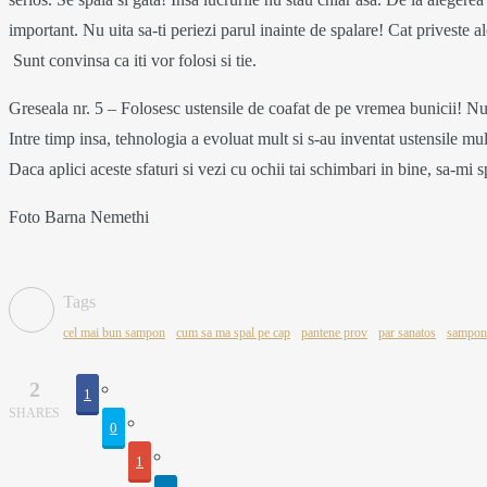
alimentar pe
orez cu
important. Nu uita sa-ti periezi parul inainte de spalare! Cat priveste
Sunt convinsa ca iti vor folosi si tie.
4 years ago
timpul
cardamom,
Greseala nr. 5 – Folosesc ustensile de coafat de pe vremea bunicii! Nu 
sarcinii
scortisoara si
Intre timp insa, tehnologia a evoluat mult si s-au inventat ustensile m
Daca aplici aceste sfaturi si vezi cu ochii tai schimbari in bine, sa-m
miere
Foto Barna Nemethi
6 years ago
5 years ago
Tags
cel mai bun sampon
cum sa ma spal pe cap
pantene prov
par sanatos
sampon 
2
1
SHARES
0
1