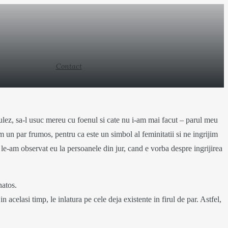
Contact
ondulez, sa-l usuc mereu cu foenul si cate nu i-am mai facut – parul meu
m un par frumos, pentru ca este un simbol al feminitatii si ne ingrijim
e le-am observat eu la persoanele din jur, cand e vorba despre ingrijirea
natos.
 acelasi timp, le inlatura pe cele deja existente in firul de par. Astfel,