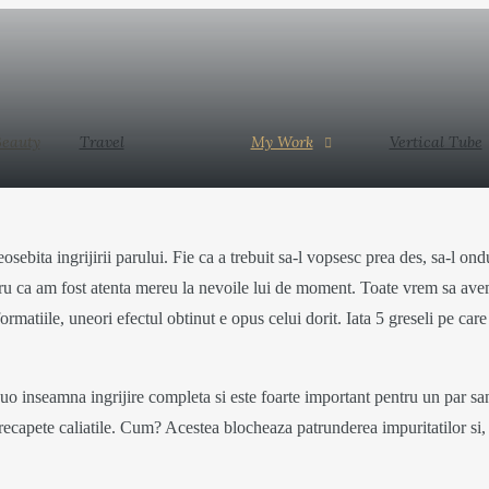
Vertical Tube
Contact
ork
u
eauty
Travel
My Work
Vertical Tube
deosebita ingrijirii parului. Fie ca a trebuit sa-l vopsesc prea des, sa-l 
entru ca am fost atenta mereu la nevoile lui de moment. Toate vrem sa ave
rmatiile, uneori efectul obtinut e opus celui dorit. Iata 5 greseli pe car
o
 inseamna ingrijire completa si este foarte important pentru un par sa
 recapete caliatile. Cum? Acestea blocheaza patrunderea impuritatilor si, in
ng