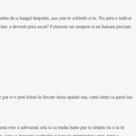
himba de-a lungul timpului, asa cum te schimbi si tu. Nu prea e indicat
se cuvine: a devenit prea uscat? Foloseste un sampon si un balsam precum
par si o poti folosi la fiecare doua spalari sau, cand simti ca parul tau
sta este o adevarata arta si ca multa lume pur si simplu nu o ia in
re, care sa dauneze scalpului si pana la temperatura apei, totul e