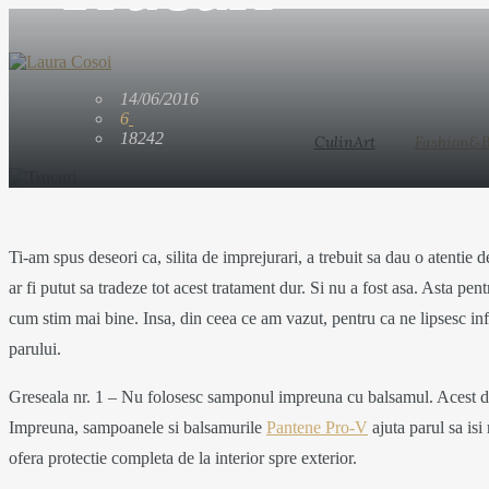
CulinArt
Fashion&Beauty
Travel
My W
MORE
MORE
MORE
14/06/2016
6
Budinca de
POSTPARTUM
Vietnam Ph
18242
CulinArt
Fashion&B
gris
Quoq
5 years ago
Ti-am spus deseori ca, silita de imprejurari, a trebuit sa dau o atentie 
4 years ago
3 years ago
ar fi putut sa tradeze tot acest tratament dur. Si nu a fost asa. Asta p
MORE
MORE
cum stim mai bine. Insa, din ceea ce am vazut, pentru ca ne lipsesc info
Paste tricolore
Vietnam - H
parului.
MORE
Greseala nr. 1 – Nu folosesc samponul impreuna cu balsamul. Acest duo
cu sos de rosii
Chi Minh -
Impreuna, sampoanele si balsamurile
Pantene Pro-V
ajuta parul sa isi
si zucchini
Delta Meko
ofera protectie completa de la interior spre exterior.