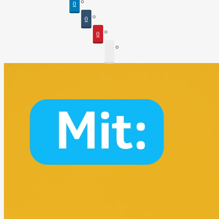
0
0
0