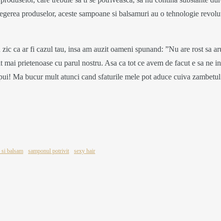
 alegerea produselor, aceste sampoane si balsamuri au o tehnologie revolu
zic ca ar fi cazul tau, insa am auzit oameni spunand: ”Nu are rost sa ar
ult mai prietenoase cu parul nostru. Asa ca tot ce avem de facut e sa ne 
i spui! Ma bucur mult atunci cand sfaturile mele pot aduce cuiva zambetu
si balsam
samponul potrivit
sexy hair