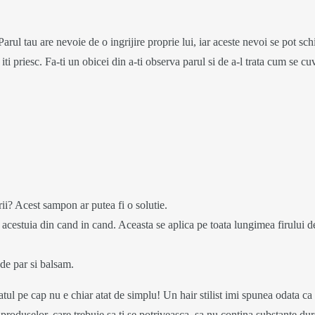
arul tau are nevoie de o ingrijire proprie lui, iar aceste nevoi se pot sc
ca iti priesc. Fa-ti un obicei din a-ti observa parul si de a-l trata cum 
erii? Acest sampon ar putea fi o solutie.
acestuia din cand in cand. Aceasta se aplica pe toata lungimea firului de 
de par si balsam.
l pe cap nu e chiar atat de simplu! Un hair stilist imi spunea odata ca a
a produselor, care trebuie sa ti se potriveasca, sa nu contina substante du