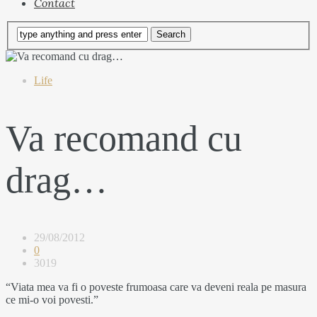
Contact
Life
Va recomand cu
drag…
29/08/2012
0
3019
“Viata mea va fi o poveste frumoasa care va deveni reala pe masura
ce mi-o voi povesti.”