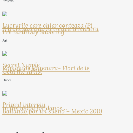
Projects
Lucrurile care chiar conteaza (P)
A treia sarcina: Al treilea trimestru
Pre BirthDay Shooting
Art
Secret Nipple
Romania Centenara- Flori de ie
Geta the Artist
Dance
Primul interviu
In the mood for dance…
Bailando por un sueno – Mexic 2010