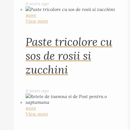
4 years ago
more
View more
Paste tricolore cu
sos de rosii si
zucchini
4 years ago
more
View more