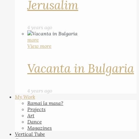
Jerusalim
4 years ago
more
View more
Vacanta in Bulgaria
4 years ago
My Work
Ramai la masa?
Projects
Art
Dance
Magazines
Vertical Tube