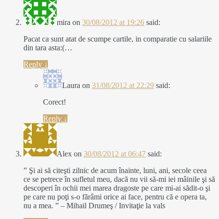
mira
on
30/08/2012 at 19:26
said:
Pacat ca sunt atat de scumpe cartile, in comparatie cu salariile
din tara asta:(…
Reply
↓
Laura
on
31/08/2012 at 22:29
said:
Corect!
Reply
↓
Alex
on
30/08/2012 at 06:47
said:
” Şi ai să citeşti zilnic de acum înainte, luni, ani, secole ceea
ce se petrece în sufletul meu, dacă nu vii să-mi iei mâinile şi să
descoperi în ochii mei marea dragoste pe care mi-ai sădit-o şi
pe care nu poţi s-o fărâmi orice ai face, pentru că e opera ta,
nu a mea. ” – Mihail Drumeş / Invitaţie la vals