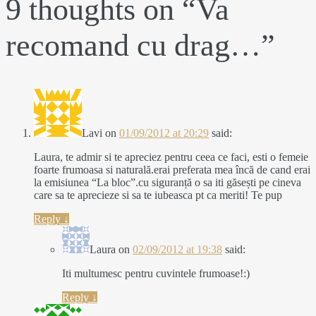
9 thoughts on “
Va
recomand cu drag…
”
Lavi
on
01/09/2012 at 20:29
said:
Laura, te admir si te apreciez pentru ceea ce faci, esti o femeie
foarte frumoasa si naturală.erai preferata mea încă de cand erai
la emisiunea “La bloc”.cu siguranță o sa iti găsești pe cineva
care sa te aprecieze si sa te iubeasca pt ca meriti! Te pup
Reply
↓
Laura
on
02/09/2012 at 19:38
said:
Iti multumesc pentru cuvintele frumoase!:)
Reply
↓