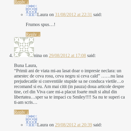
Reply
↓
Laura
on
31/08/2012 at 22:31
said:
Frumos spus…!
Reply
↓
nina
on
29/08/2012 at 17:08
said:
Buna Laura,
“Primii ani de viata mi-au lasat doar o impresie neclara: un
amestec de ceva rosu, ceva negru si ceva cald” ……nu lasa
prejudecatile si conventiile stupide sa ne conduca vietile…o
recomand si eu. Am mai citit (in pauza) doua articole despre
tine, cel din Viva care mi-a placut foarte mult si altul din
libertatea…sper sa te impaci cu Smiley!!!! Sa nu te superi ca
ti-am scris…
Reply
↓
Laura
on
29/08/2012 at 20:39
said: