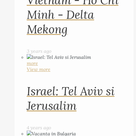
Vietnam - Ho Chi
Minh - Delta
Mekong
3 years ago
more
View more
Israel: Tel Aviv si
Jerusalim
4 years ago