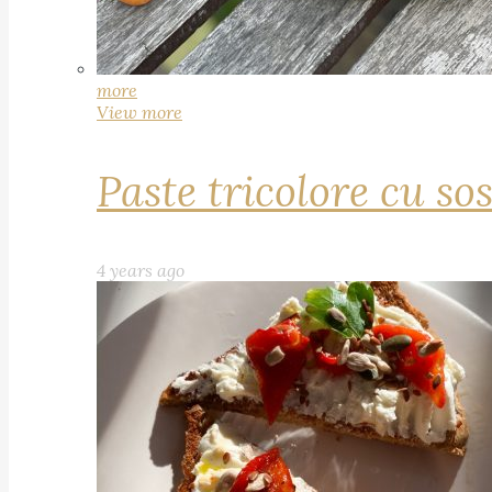
more
View more
Paste tricolore cu sos
4 years ago