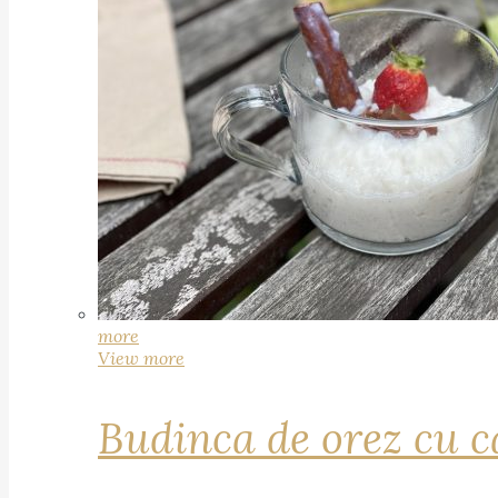
more
View more
Budinca de orez cu c