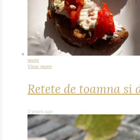
more
View more
Retete de toamna si 
5 years ago