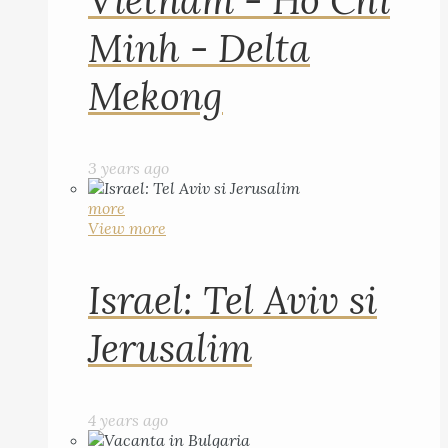
Vietnam - Ho Chi
Minh - Delta
Mekong
3 years ago
more
View more
Israel: Tel Aviv si
Jerusalim
4 years ago