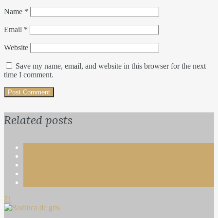
Name
*
Email
*
Website
Save my name, email, and website in this browser for the next
time I comment.
Related posts
CulinArt
Forma Gustului
Life
Photography
Ramai la masa?
21