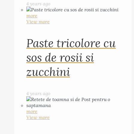
4 years ago
more
View more
Paste tricolore cu
sos de rosii si
zucchini
4 years ago
more
View more