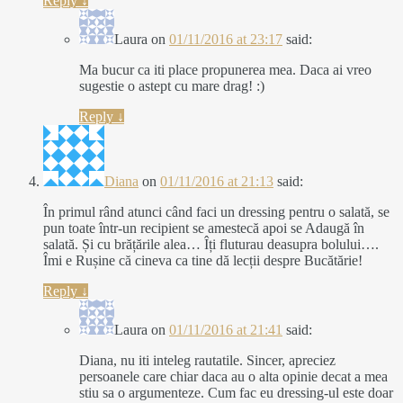
Reply
↓
Laura
on
01/11/2016 at 23:17
said:
Ma bucur ca iti place propunerea mea. Daca ai vreo
sugestie o astept cu mare drag! :)
Reply
↓
Diana
on
01/11/2016 at 21:13
said:
În primul rând atunci când faci un dressing pentru o salată, se
pun toate într-un recipient se amestecă apoi se Adaugă în
salată. Și cu brățările alea… Îți fluturau deasupra bolului….
Îmi e Rușine că cineva ca tine dă lecții despre Bucătărie!
Reply
↓
Laura
on
01/11/2016 at 21:41
said:
Diana, nu iti inteleg rautatile. Sincer, apreciez
persoanele care chiar daca au o alta opinie decat a mea
stiu sa o argumenteze. Cum fac eu dressing-ul este doar