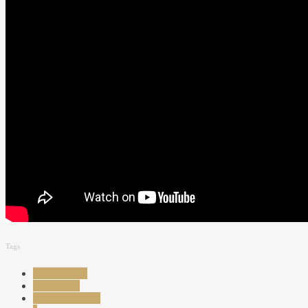
Tags
alata cu orez
laura cosoi
retete sanatoase