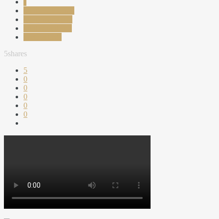
s
salata cu legume
salata marocana
salata sanatoasa
vertical taste
5
shares
5
0
0
0
0
0