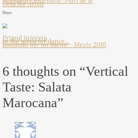
Romania Centenara- Flori de ie
Geta the Artist
Dance
Primul interviu
In the mood for dance…
Bailando por un sueno – Mexic 2010
6 thoughts on “
Vertical
Taste: Salata
Marocana
”