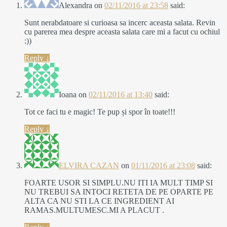
Alexandra
on
02/11/2016 at 23:58
said:
Sunt nerabdatoare si curioasa sa incerc aceasta salata. Revin
cu parerea mea despre aceasta salata care mi a facut cu ochiul
:))
Reply
↓
Ioana
on
02/11/2016 at 13:40
said:
Tot ce faci tu e magic! Te pup și spor în toate!!!
Reply
↓
ELVIRA CAZAN
on
01/11/2016 at 23:08
said:
FOARTE USOR SI SIMPLU.NU ITI IA MULT TIMP SI
NU TREBUI SA INTOCI RETETA DE PE OPARTE PE
ALTA CA NU STI LA CE INGREDIENT AI
RAMAS.MULTUMESC.MI A PLACUT .