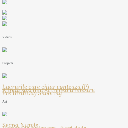
Videos
Projects
Lucrurile care chiar conteaza (P)
A treia sarcina: Al treilea trimestru
Pre BirthDay Shooting
Art
Secret Nipple