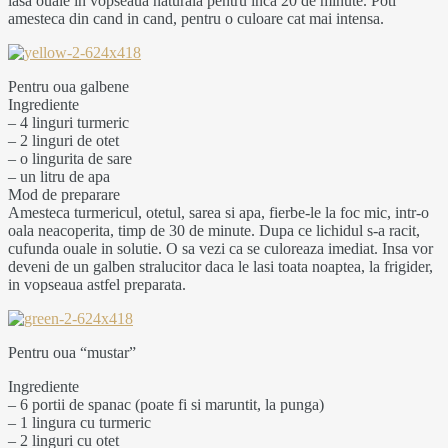
lasa ouale in vopseaua naturala pentru inca 20 de minute. Poti
amesteca din cand in cand, pentru o culoare cat mai intensa.
Pentru oua galbene
Ingrediente
– 4 linguri turmeric
– 2 linguri de otet
– o lingurita de sare
– un litru de apa
Mod de preparare
Amesteca turmericul, otetul, sarea si apa, fierbe-le la foc mic, intr-o
oala neacoperita, timp de 30 de minute. Dupa ce lichidul s-a racit,
cufunda ouale in solutie. O sa vezi ca se culoreaza imediat. Insa vor
deveni de un galben stralucitor daca le lasi toata noaptea, la frigider,
in vopseaua astfel preparata.
Pentru oua “mustar”
Ingrediente
– 6 portii de spanac (poate fi si maruntit, la punga)
– 1 lingura cu turmeric
– 2 linguri cu otet