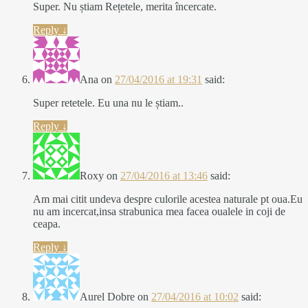
Super. Nu știam Rețetele, merita încercate.
Reply
↓
Ana
on
27/04/2016 at 19:31
said:
Super retetele. Eu una nu le știam..
Reply
↓
Roxy
on
27/04/2016 at 13:46
said:
Am mai citit undeva despre culorile acestea naturale pt oua.Eu
nu am incercat,insa strabunica mea facea oualele in coji de
ceapa.
Reply
↓
Aurel Dobre
on
27/04/2016 at 10:02
said: