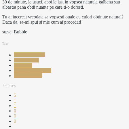
30 de minute, le usuci, apoi le lasi in vopsea naturala galbena sau
albastra pana obtii nuanta pe care ti-o doresti.
Tu ai incercat vreodata sa vopsesti ouale cu culori obtinute natural?
Daca da, sa-mi spui si mie cum ai procedat!
sursa: Bubble
Tags
cum vopsim oule
masa de paste
Oua Rosii
Sarbatoarea de Paste
vopsea naturala
7
shares
5
1
1
0
0
0