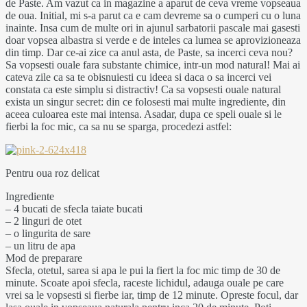
de Paste. Am vazut ca in magazine a aparut de ceva vreme vopseaua
de oua. Initial, mi s-a parut ca e cam devreme sa o cumperi cu o luna
inainte. Insa cum de multe ori in ajunul sarbatorii pascale mai gasesti
doar vopsea albastra si verde e de inteles ca lumea se aprovizioneaza
din timp. Dar ce-ai zice ca anul asta, de Paste, sa incerci ceva nou?
Sa vopsesti ouale fara substante chimice, intr-un mod natural! Mai ai
cateva zile ca sa te obisnuiesti cu ideea si daca o sa incerci vei
constata ca este simplu si distractiv! Ca sa vopsesti ouale natural
exista un singur secret: din ce folosesti mai multe ingrediente, din
aceea culoarea este mai intensa. Asadar, dupa ce speli ouale si le
fierbi la foc mic, ca sa nu se sparga, procedezi astfel:
Pentru oua roz delicat
Ingrediente
– 4 bucati de sfecla taiate bucati
– 2 linguri de otet
– o lingurita de sare
– un litru de apa
Mod de preparare
Sfecla, otetul, sarea si apa le pui la fiert la foc mic timp de 30 de
minute. Scoate apoi sfecla, raceste lichidul, adauga ouale pe care
vrei sa le vopsesti si fierbe iar, timp de 12 minute. Opreste focul, dar