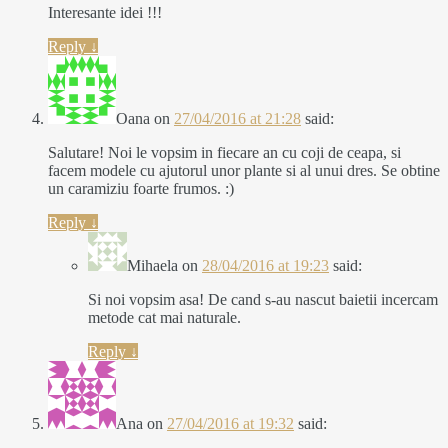
Interesante idei !!!
Reply
↓
Oana
on
27/04/2016 at 21:28
said:
Salutare! Noi le vopsim in fiecare an cu coji de ceapa, si
facem modele cu ajutorul unor plante si al unui dres. Se obtine
un caramiziu foarte frumos. :)
Reply
↓
Mihaela
on
28/04/2016 at 19:23
said:
Si noi vopsim asa! De cand s-au nascut baietii incercam
metode cat mai naturale.
Reply
↓
Ana
on
27/04/2016 at 19:32
said: