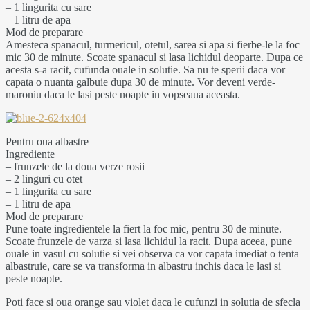
– 1 lingurita cu sare
– 1 litru de apa
Mod de preparare
Amesteca spanacul, turmericul, otetul, sarea si apa si fierbe-le la foc
mic 30 de minute. Scoate spanacul si lasa lichidul deoparte. Dupa ce
acesta s-a racit, cufunda ouale in solutie. Sa nu te sperii daca vor
capata o nuanta galbuie dupa 30 de minute. Vor deveni verde-
maroniu daca le lasi peste noapte in vopseaua aceasta.
Pentru oua albastre
Ingrediente
– frunzele de la doua verze rosii
– 2 linguri cu otet
– 1 lingurita cu sare
– 1 litru de apa
Mod de preparare
Pune toate ingredientele la fiert la foc mic, pentru 30 de minute.
Scoate frunzele de varza si lasa lichidul la racit. Dupa aceea, pune
ouale in vasul cu solutie si vei observa ca vor capata imediat o tenta
albastruie, care se va transforma in albastru inchis daca le lasi si
peste noapte.
Poti face si oua orange sau violet daca le cufunzi in solutia de sfecla