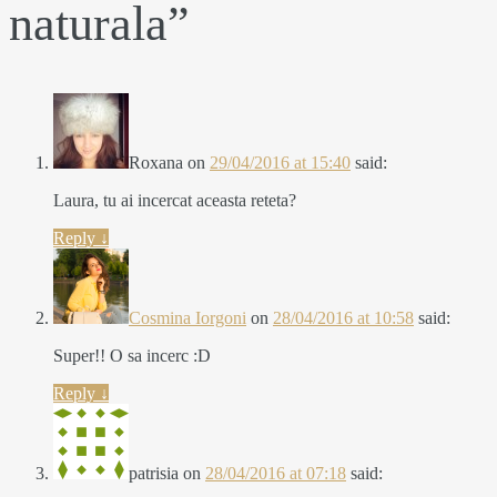
naturala
”
Roxana
on
29/04/2016 at 15:40
said:
Laura, tu ai incercat aceasta reteta?
Reply
↓
Cosmina Iorgoni
on
28/04/2016 at 10:58
said:
Super!! O sa incerc :D
Reply
↓
patrisia
on
28/04/2016 at 07:18
said: