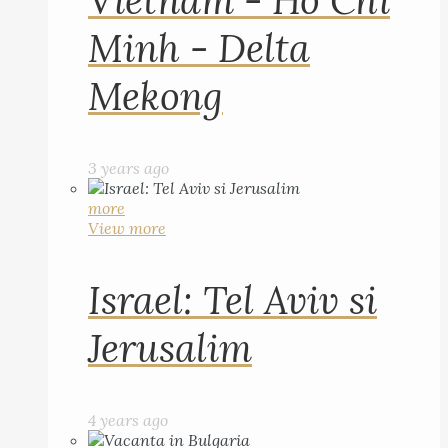
Vietnam - Ho Chi
Minh - Delta
Mekong
3 years ago
more
View more
Israel: Tel Aviv si
Jerusalim
4 years ago