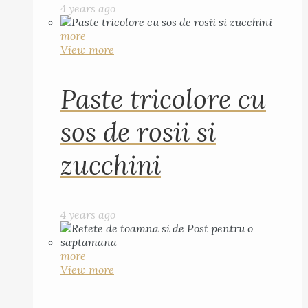
4 years ago
more
View more
Paste tricolore cu
sos de rosii si
zucchini
4 years ago
more
View more