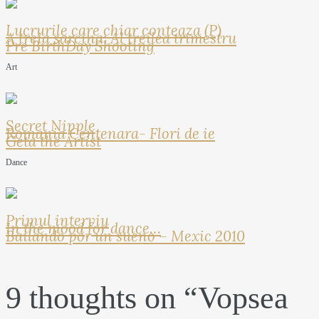
Lucrurile care chiar conteaza (P)
A treia sarcina: Al treilea trimestru
Pre BirthDay Shooting
Art
Secret Nipple
Romania Centenara- Flori de ie
Geta the Artist
Dance
Primul interviu
In the mood for dance…
Bailando por un sueno – Mexic 2010
9 thoughts on “
Vopsea