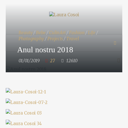
Beauty
/
Bebe
/
CulinArt
/
Fashion
/
Life
/
Photography
/
Projects
/
Travel
Anul nostru 2018
01/01/2019
27
12610