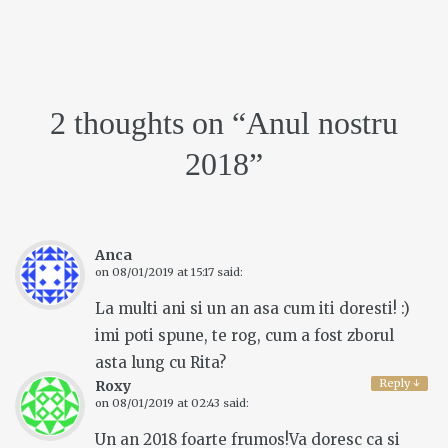
2 thoughts on “
Anul nostru
2018
”
Anca
on
08/01/2019 at 15:17
said:
La multi ani si un an asa cum iti doresti! :)
imi poti spune, te rog, cum a fost zborul
asta lung cu Rita?
Reply
↓
Roxy
on
08/01/2019 at 02:43
said:
Un an 2018 foarte frumos!Va doresc ca si