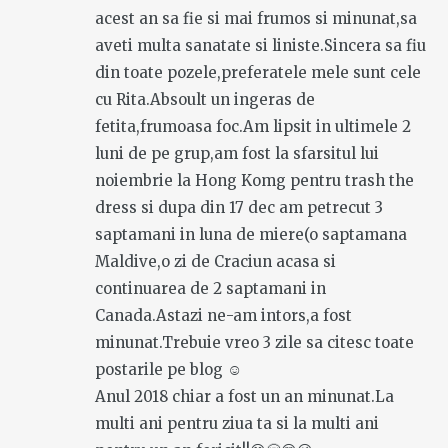
acest an sa fie si mai frumos si minunat,sa
aveti multa sanatate si liniste.Sincera sa fiu
din toate pozele,preferatele mele sunt cele
cu Rita.Absoult un ingeras de
fetita,frumoasa foc.Am lipsit in ultimele 2
luni de pe grup,am fost la sfarsitul lui
noiembrie la Hong Komg pentru trash the
dress si dupa din 17 dec am petrecut 3
saptamani in luna de miere(o saptamana
Maldive,o zi de Craciun acasa si
continuarea de 2 saptamani in
Canada.Astazi ne-am intors,a fost
minunat.Trebuie vreo 3 zile sa citesc toate
postarile pe blog ☺
Anul 2018 chiar a fost un an minunat.La
multi ani pentru ziua ta si la multi ani