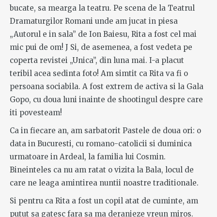
bucate, sa mearga la teatru. Pe scena de la Teatrul
Dramaturgilor Romani unde am jucat in piesa
„Autorul e in sala” de Ion Baiesu, Rita a fost cel mai
mic pui de om! J Si, de asemenea, a fost vedeta pe
coperta revistei „Unica”, din luna mai. I-a placut
teribil acea sedinta foto! Am simtit ca Rita va fi o
persoana sociabila. A fost extrem de activa si la Gala
Gopo, cu doua luni inainte de shootingul despre care
iti povesteam!
Ca in fiecare an, am sarbatorit Pastele de doua ori: o
data in Bucuresti, cu romano-catolicii si duminica
urmatoare in Ardeal, la familia lui Cosmin.
Bineinteles ca nu am ratat o vizita la Bala, locul de
care ne leaga amintirea nuntii noastre traditionale.
Si pentru ca Rita a fost un copil atat de cuminte, am
putut sa gatesc fara sa ma deranjeze vreun miros.