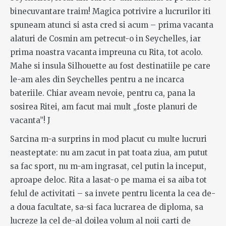
binecuvantare traim! Magica potrivire a lucrurilor iti
spuneam atunci si asta cred si acum – prima vacanta
alaturi de Cosmin am petrecut-o in Seychelles, iar
prima noastra vacanta impreuna cu Rita, tot acolo.
Mahe si insula Silhouette au fost destinatiile pe care
le-am ales din Seychelles pentru a ne incarca
bateriile. Chiar aveam nevoie, pentru ca, pana la
sosirea Ritei, am facut mai mult „foste planuri de
vacanta”! J
Sarcina m-a surprins in mod placut cu multe lucruri
neasteptate: nu am zacut in pat toata ziua, am putut
sa fac sport, nu m-am ingrasat, cel putin la inceput,
aproape deloc. Rita a lasat-o pe mama ei sa aiba tot
felul de activitati – sa invete pentru licenta la cea de-
a doua facultate, sa-si faca lucrarea de diploma, sa
lucreze la cel de-al doilea volum al noii carti de