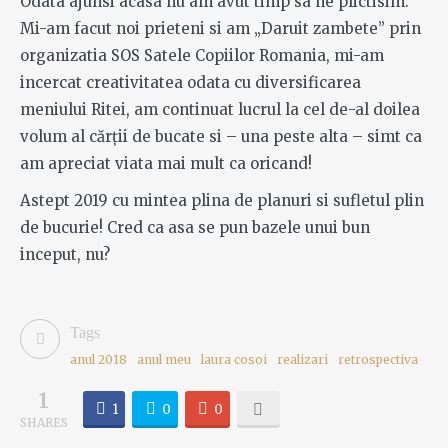
Odata ajunsi acasa nu am avut timp sa ne plictisim.
Mi-am facut noi prieteni si am „Daruit zambete” prin
organizatia SOS Satele Copiilor Romania, mi-am
incercat creativitatea odata cu diversificarea
meniului Ritei, am continuat lucrul la cel de-al doilea
volum al cărții de bucate si – una peste alta – simt ca
am apreciat viata mai mult ca oricand!
Astept 2019 cu mintea plina de planuri si sufletul plin
de bucurie! Cred ca asa se pun bazele unui bun
inceput, nu?
Tags
anul 2018
anul meu
laura cosoi
realizari
retrospectiva
1
1
0
0
SHARES