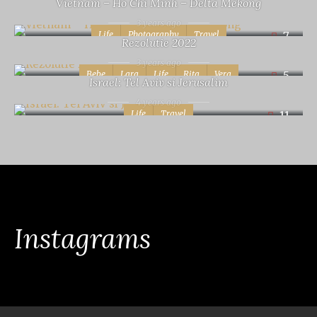
Vietnam – Ho Chi Minh – Delta Mekong
3 years ago
Life
Photography
Travel
7
Rezolutie 2022
3 years ago
Bebe
Lara
Life
Rita
Vera
5
Israel: Tel Aviv si Jerusalim
4 years ago
Life
Travel
11
Instagrams