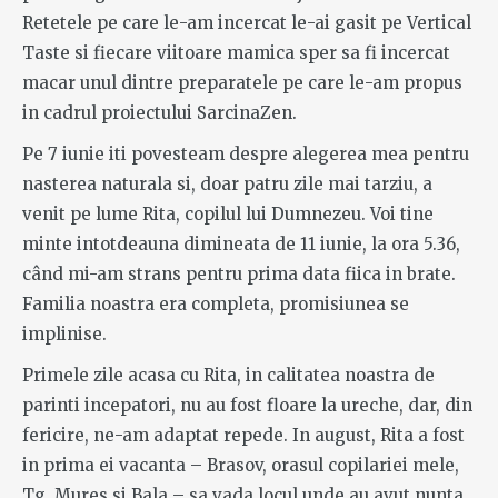
Retetele pe care le-am incercat le-ai gasit pe Vertical
Taste si fiecare viitoare mamica sper sa fi incercat
macar unul dintre preparatele pe care le-am propus
in cadrul proiectului SarcinaZen.
Pe 7 iunie iti povesteam despre alegerea mea pentru
nasterea naturala si, doar patru zile mai tarziu, a
venit pe lume Rita, copilul lui Dumnezeu. Voi tine
minte intotdeauna dimineata de 11 iunie, la ora 5.36,
când mi-am strans pentru prima data fiica in brate.
Familia noastra era completa, promisiunea se
implinise.
Primele zile acasa cu Rita, in calitatea noastra de
parinti incepatori, nu au fost floare la ureche, dar, din
fericire, ne-am adaptat repede. In august, Rita a fost
in prima ei vacanta – Brasov, orasul copilariei mele,
Tg. Mures si Bala – sa vada locul unde au avut nunta