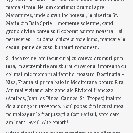
mama si tata. Ne-am continuat drumul spre
Maramures, unde a avut loc botezul, la biserica Sf.
Maria din Baia Sprie – momente solemne, cand
gratia divina parea sa fi coborat asupra noastra – si
petrecerea – cu dans, chiote si voie buna, mancare la
ceaun, paine de casa, bunatati romanesti.
Si daca tot ne-am facut curaj cu cateva drumuri prin
tara, in septembrie am zburat cu avionul impreuna cu
cel mai mic membru al familiei noastre. Destinatia –
Nisa, Franta si prima baie in Mediterana pentru Rita!
Am mai vizitat si alte zone ale Rivierei franceze
(Antibes, Juan les Pines, Cannes, St. Tropez) inainte
de a ajunge in Provence. Noul popas din incursiunea
pe meleagurile franțuzești a fost Parisul, spre care
am luat TGV-ul. Alte emotii!