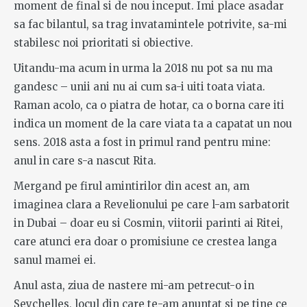
moment de final si de nou inceput. Imi place asadar
sa fac bilantul, sa trag invatamintele potrivite, sa-mi
stabilesc noi prioritati si obiective.
Uitandu-ma acum in urma la 2018 nu pot sa nu ma
gandesc – unii ani nu ai cum sa-i uiti toata viata.
Raman acolo, ca o piatra de hotar, ca o borna care iti
indica un moment de la care viata ta a capatat un nou
sens. 2018 asta a fost in primul rand pentru mine:
anul in care s-a nascut Rita.
Mergand pe firul amintirilor din acest an, am
imaginea clara a Revelionului pe care l-am sarbatorit
in Dubai – doar eu si Cosmin, viitorii parinti ai Ritei,
care atunci era doar o promisiune ce crestea langa
sanul mamei ei.
Anul asta, ziua de nastere mi-am petrecut-o in
Seychelles, locul din care te-am anuntat si pe tine ce