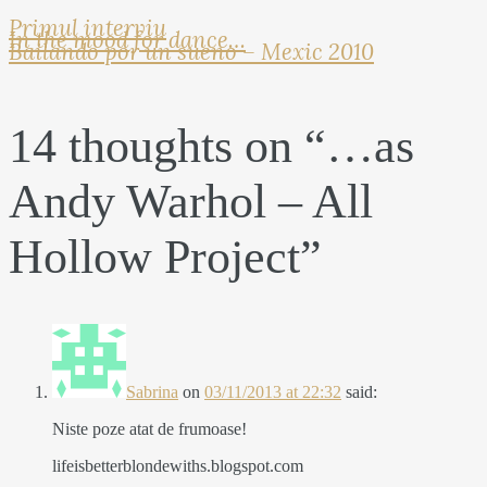
Primul interviu
In the mood for dance…
Bailando por un sueno – Mexic 2010
14 thoughts on “
…as
Andy Warhol – All
Hollow Project
”
Sabrina
on
03/11/2013 at 22:32
said:
Niste poze atat de frumoase!
lifeisbetterblondewiths.blogspot.com