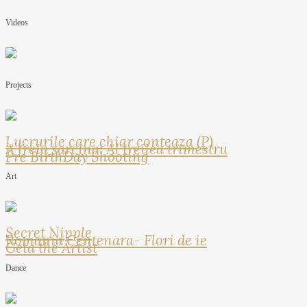
Videos
Projects
Lucrurile care chiar conteaza (P)
A treia sarcina: Al treilea trimestru
Pre BirthDay Shooting
Art
Secret Nipple
Romania Centenara- Flori de ie
Geta the Artist
Dance