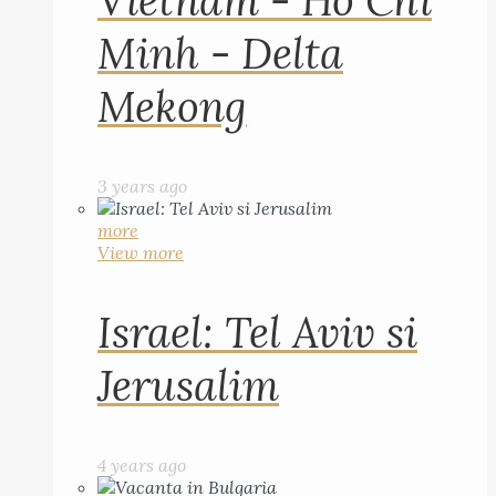
Vietnam - Ho Chi
Minh - Delta
Mekong
3 years ago
more
View more
Israel: Tel Aviv si
Jerusalim
4 years ago