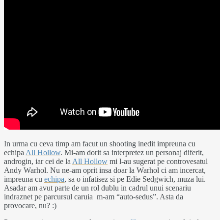
In urma cu ceva timp am facut un shooting inedit impreuna cu
echipa
All Hollow
. Mi-am dorit sa interpretez un personaj diferit,
androgin, iar cei de la
All Hollow
mi l-au sugerat pe controvesatul
Andy Warhol. Nu ne-am oprit insa doar la Warhol ci am incercat,
impreuna cu
echipa
, sa o infatisez si pe Edie Sedgwich, muza lui.
Asadar am avut parte de un rol dublu in cadrul unui scenariu
indraznet pe parcursul caruia m-am “auto-sedus”. Asta da
provocare, nu? :)