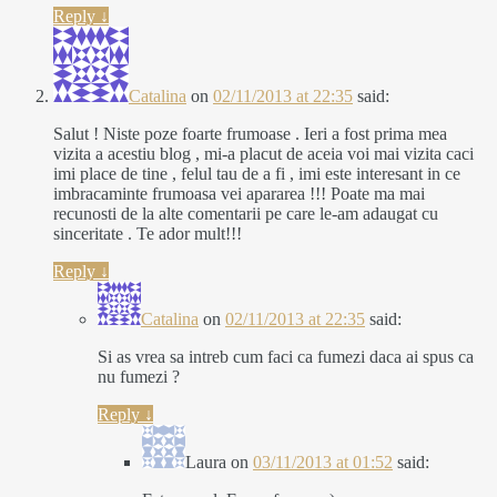
Reply
↓
Catalina
on
02/11/2013 at 22:35
said:
Salut ! Niste poze foarte frumoase . Ieri a fost prima mea
vizita a acestiu blog , mi-a placut de aceia voi mai vizita caci
imi place de tine , felul tau de a fi , imi este interesant in ce
imbracaminte frumoasa vei apararea !!! Poate ma mai
recunosti de la alte comentarii pe care le-am adaugat cu
sinceritate . Te ador mult!!!
Reply
↓
Catalina
on
02/11/2013 at 22:35
said:
Si as vrea sa intreb cum faci ca fumezi daca ai spus ca
nu fumezi ?
Reply
↓
Laura
on
03/11/2013 at 01:52
said: