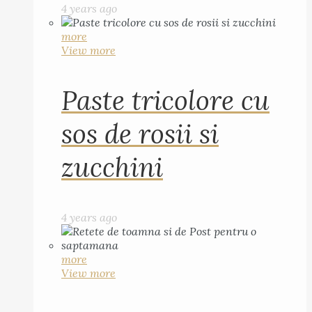
4 years ago
more
View more
Paste tricolore cu
sos de rosii si
zucchini
4 years ago
more
View more