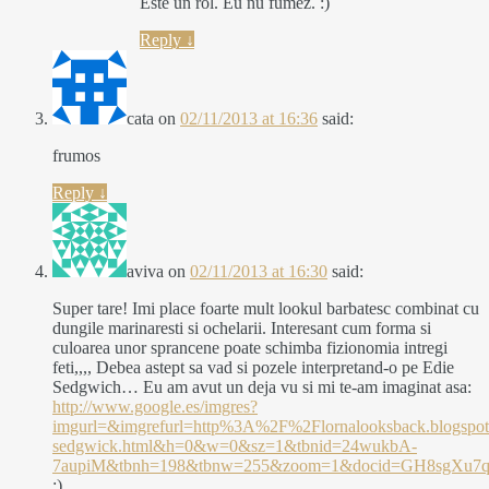
Este un rol. Eu nu fumez. :)
Reply
↓
cata
on
02/11/2013 at 16:36
said:
frumos
Reply
↓
aviva
on
02/11/2013 at 16:30
said:
Super tare! Imi place foarte mult lookul barbatesc combinat cu
dungile marinaresti si ochelarii. Interesant cum forma si
culoarea unor sprancene poate schimba fizionomia intregi
feti,,,, Debea astept sa vad si pozele interpretand-o pe Edie
Sedgwich… Eu am avut un deja vu si mi te-am imaginat asa:
http://www.google.es/imgres?
imgurl=&imgrefurl=http%3A%2F%2Flornalooksback.blogsp
sedgwick.html&h=0&w=0&sz=1&tbnid=24wukbA-
7aupiM&tbnh=198&tbnw=255&zoom=1&docid=GH8sg
:)