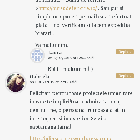
>
http://bursadefericire.ro/
. Sau pur si
simplu ne spuneti pe mail ca ati efectuat
plata – noi verificam si facem expeditia
bratarii.
Va multumim.
Reply
↓
Laura
on
17/02/2015 at 12:42
said:
Noi iti multumim! :)
Reply
↓
Gabriela
on
16/02/2015 at 22:15
said:
Felicitari pentru toate proiectele umanitare
in care te implici!toata admiratia mea,
oentru tine, o persoana frumoasa atat in
interior, cat si in exterior. Sa ai o
saptamana faina!
http://iuliascorner.wordpress.com/