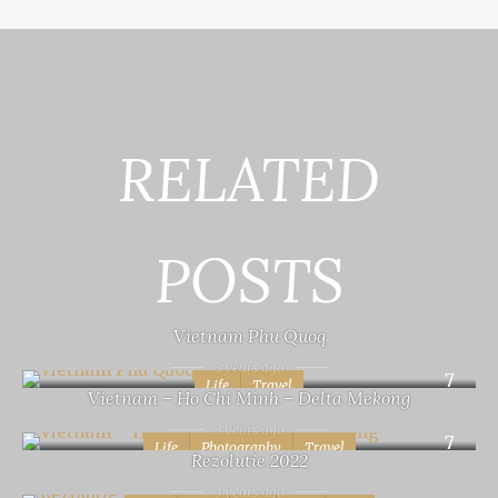
RELATED
POSTS
Vietnam Phu Quoq
3 years ago
7
Life
Travel
Vietnam – Ho Chi Minh – Delta Mekong
3 years ago
7
Life
Photography
Travel
Rezolutie 2022
3 years ago