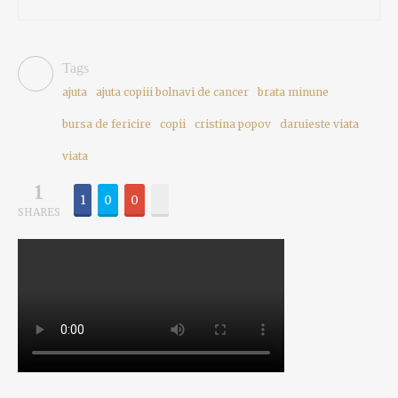
Tags
ajuta
ajuta copiii bolnavi de cancer
brata minune
bursa de fericire
copii
cristina popov
daruieste viata
viata
1
1
0
0
SHARES