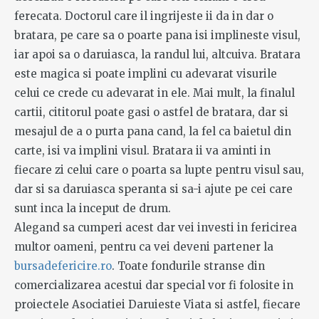
ferecata. Doctorul care il ingrijeste ii da in dar o
bratara, pe care sa o poarte pana isi implineste visul,
iar apoi sa o daruiasca, la randul lui, altcuiva. Bratara
este magica si poate implini cu adevarat visurile
celui ce crede cu adevarat in ele. Mai mult, la finalul
cartii, cititorul poate gasi o astfel de bratara, dar si
mesajul de a o purta pana cand, la fel ca baietul din
carte, isi va implini visul. Bratara ii va aminti in
fiecare zi celui care o poarta sa lupte pentru visul sau,
dar si sa daruiasca speranta si sa-i ajute pe cei care
sunt inca la inceput de drum.
Alegand sa cumperi acest dar vei investi in fericirea
multor oameni, pentru ca vei deveni partener la
bursadefericire.ro
. Toate fondurile stranse din
comercializarea acestui dar special vor fi folosite in
proiectele Asociatiei Daruieste Viata si astfel, fiecare