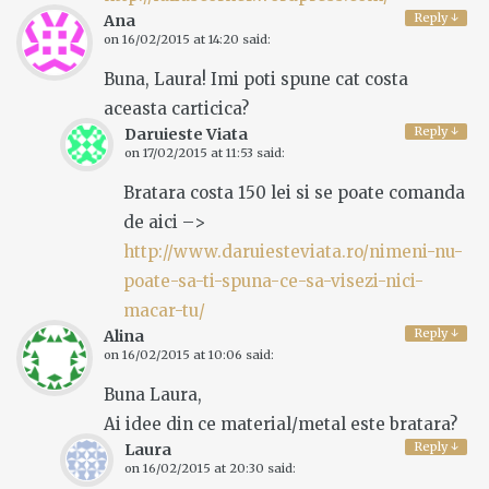
Reply
↓
Ana
on
16/02/2015 at 14:20
said:
Buna, Laura! Imi poti spune cat costa
aceasta carticica?
Reply
↓
Daruieste Viata
on
17/02/2015 at 11:53
said:
Bratara costa 150 lei si se poate comanda
de aici –>
http://www.daruiesteviata.ro/nimeni-nu-
poate-sa-ti-spuna-ce-sa-visezi-nici-
macar-tu/
Reply
↓
Alina
on
16/02/2015 at 10:06
said:
Buna Laura,
Ai idee din ce material/metal este bratara?
Reply
↓
Laura
on
16/02/2015 at 20:30
said: