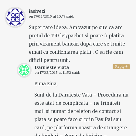
iasivezi
on
17/02/2015 at 10:47
said:
Super tare ideea. Am vazut pe site ca are
pretul de 150 lei/pachet si poate fi platita
prin virament bancar, dupa care se trmite
email cu confirmarea platii.. O sa fie cam
dificil pentru unii.
Reply
↓
Daruieste Viata
on
17/02/2015 at 11:52
said:
Buna ziua,
Sunt de la Daruieste Vata – Procedura nu
este atat de complicata – ne trimiteti
mail si numar de telefon de contact si
plata se poate face si prin Pay Pal sau
card, pe platforma noastra de strangere
de fonduri – Bursa de fericire –