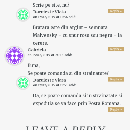
Scrie pe site, nu?
Reply
↓
Daruieste Viata
on
17/02/2015 at 11:54
said:
Bratara este din argint – semnata
Malvensky – cu snur rosu sau negru – la
cerere.
Reply
↓
Gabriela
on
15/02/2015 at 20:15
said:
Buna,
Se poate comanda si din strainatate?
Reply
↓
Daruieste Viata
on
17/02/2015 at 11:55
said:
Da, se poate comanda si in strainatate si
expeditia se va face prin Posta Romana.
Reply
↓