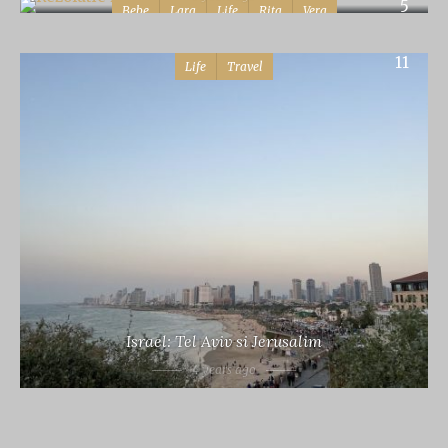
5
Bebe
Lara
Life
Rita
Vera
11
Life
Travel
Israel: Tel Aviv si Jerusalim
4 years ago