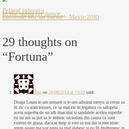
Primul interviu
In the mood for dance…
Bailando por un sueno – Mexic 2010
29 thoughts on
“
Fortuna
”
irina
on
29/08/2014 at 19:32
said:
Draga Laura te-am urmarit si te-am admirat mereu si vreau sa
iti zic ca arati trasnet, ce sa mai zic in legatura cu salopeta
aceia superba de un alb imaculat si sandalele acelea superbe
eu nu am sa pot sa le imbrac niciodata din cauza ca sunt
extrem de grasa, daca ai timp si vrei sa imi dai si mie niste
retete poate ma vor ajuta sa mai slabesc si eu.Iti multumesc in