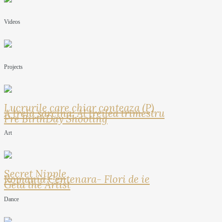
Videos
Projects
Lucrurile care chiar conteaza (P)
A treia sarcina: Al treilea trimestru
Pre BirthDay Shooting
Art
Secret Nipple
Romania Centenara- Flori de ie
Geta the Artist
Dance