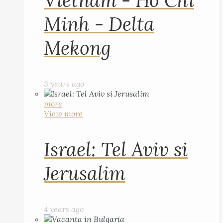
Vietnam - Ho Chi
Minh - Delta
Mekong
3 years ago
more
View more
Israel: Tel Aviv si
Jerusalim
4 years ago