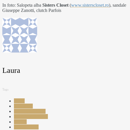
In foto: Salopeta alba
Sisters Closet
(
www.sisterscloset.ro
), sandale
Giuseppe Zanotti, clutch Parfois
Laura
Tags
Botez
eveniment
Giuseppe Zanotti
Palatul Mogosoaia
Parfois
Sisters Closet