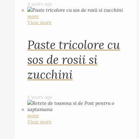
4 years ago
more
View more
Paste tricolore cu
sos de rosii si
zucchini
4 years ago
more
View more