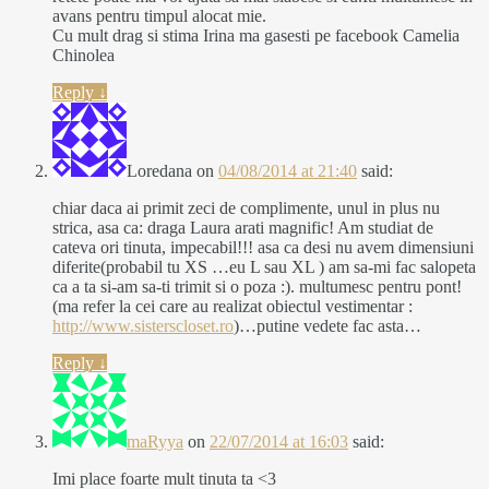
avans pentru timpul alocat mie.
Cu mult drag si stima Irina ma gasesti pe facebook Camelia
Chinolea
Reply
↓
Loredana
on
04/08/2014 at 21:40
said:
chiar daca ai primit zeci de complimente, unul in plus nu
strica, asa ca: draga Laura arati magnific! Am studiat de
cateva ori tinuta, impecabil!!! asa ca desi nu avem dimensiuni
diferite(probabil tu XS …eu L sau XL ) am sa-mi fac salopeta
ca a ta si-am sa-ti trimit si o poza :). multumesc pentru pont!
(ma refer la cei care au realizat obiectul vestimentar :
http://www.sisterscloset.ro
)…putine vedete fac asta…
Reply
↓
maRyya
on
22/07/2014 at 16:03
said:
Imi place foarte mult tinuta ta <3