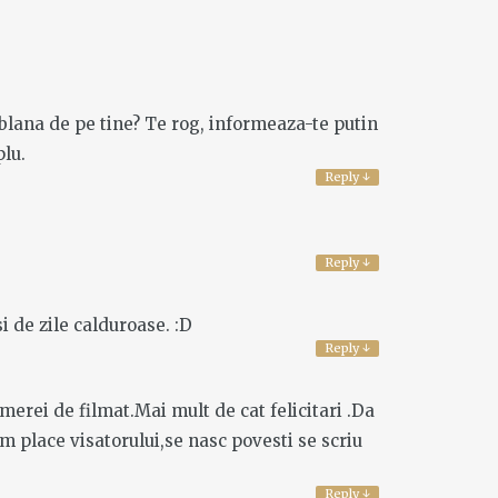
 blana de pe tine? Te rog, informeaza-te putin
plu.
Reply
↓
Reply
↓
i de zile calduroase. :D
Reply
↓
amerei de filmat.Mai mult de cat felicitari .Da
um place visatorului,se nasc povesti se scriu
Reply
↓