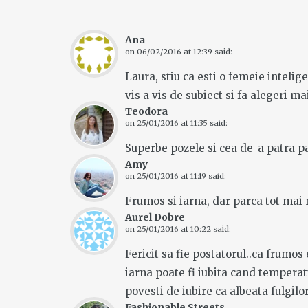
Ana
on
06/02/2016 at 12:39
said:
Laura, stiu ca esti o femeie inteli
vis a vis de subiect si fa alegeri m
Teodora
on
25/01/2016 at 11:35
said:
Superbe pozele si cea de-a patra pa
Amy
on
25/01/2016 at 11:19
said:
Frumos si iarna, dar parca tot mai 
Aurel Dobre
on
25/01/2016 at 10:22
said:
Fericit sa fie postatorul..ca frumos
iarna poate fi iubita cand temperatu
povesti de iubire ca albeata fulgilor
Fashionable Streets