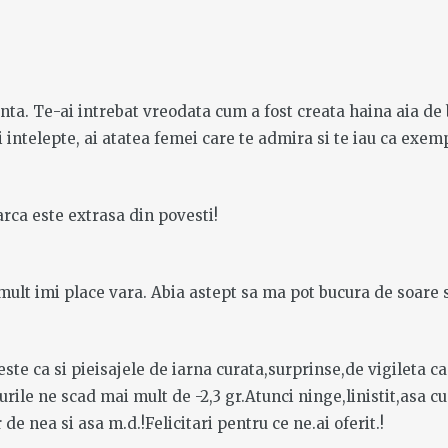
genta. Te-ai intrebat vreodata cum a fost creata haina aia de
ai intelepte, ai atatea femei care te admira si te iau ca exem
rca este extrasa din povesti!
mult imi place vara. Abia astept sa ma pot bucura de soare s
 este ca si pieisajele de iarna curata,surprinse,de vigileta c
rile ne scad mai mult de -2,3 gr.Atunci ninge,linistit,asa c
 de nea si asa m.d.!Felicitari pentru ce ne.ai oferit.!