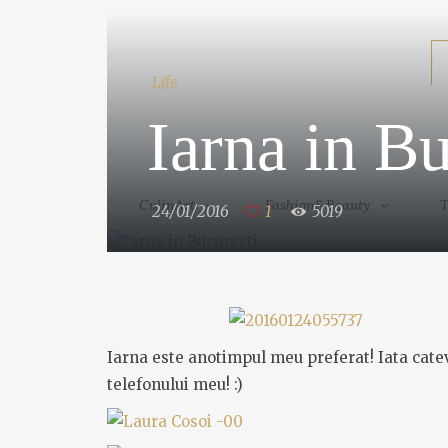
CulinArt
Fashion&Beauty
Life
Iarna in Bu
CulinArt
Fashion&Beauty
T
24/01/2016
1
5019
Iarna este anotimpul meu preferat! Iata cat
telefonului meu! :)