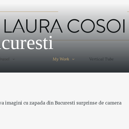
Travel
My Work
Vertical Tube
curesti
ravel
My Work
Vertical Tube
eva imagini cu zapada din Bucuresti surprinse de camera