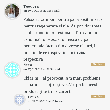
Teodora
on
29/01/2016 at 14:57
said:
Folosesc sampon pentru par vopsit, masca
pentru regenerare si ulei de par, dar toate
sunt cosmetic profesionale. Din cand in
cand mai folosesc si o masca de par
homemade facuta din diverse uleiuri, in
functie de ce inspiratie am in ziua
respectiva
Reply
↓
deea
on
27/01/2016 at 21:56
said:
Chiar m – ai provocat! Am mari probleme
cu parul, e subțire și rar…Voi proba aceste
produse și te țin la curent!
Reply
↓
Laura
on
28/01/2016 at 12:16
said: