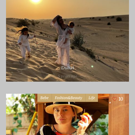
Dubai
5 years ago
Bebe
Fashion&Beauty
Life
10