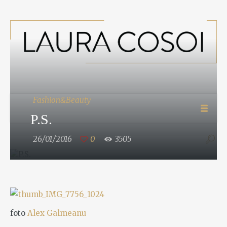
Fashion&Beauty
P.S.
26/01/2016
0
3505
foto
Alex Galmeanu