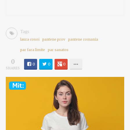
Tags
laura cosoi
pantene prov
pantene romania
par fara limite
par sanatos
0
0
0
0
SHARES
Video
Player