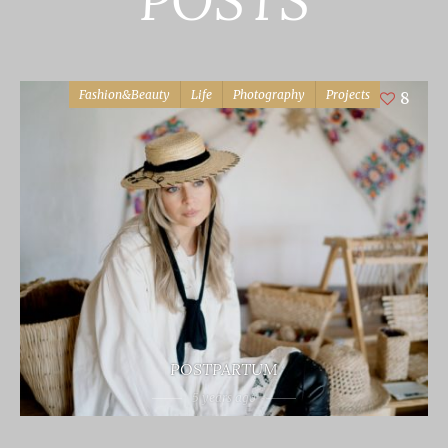
POSTS
Fashion&Beauty
Life
Photography
Projects
8
POSTPARTUM
5 years ago