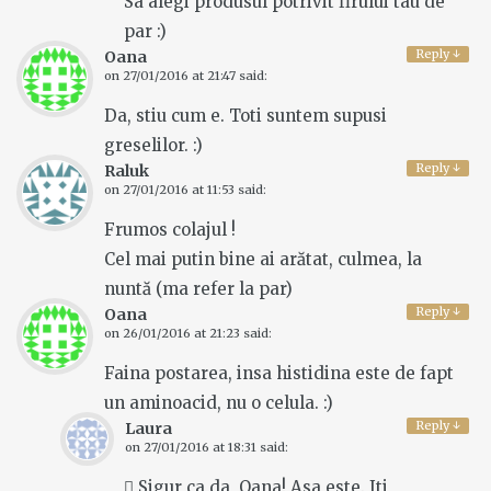
Sa alegi produsul potrivit firului tau de
par :)
Reply
↓
Oana
on
27/01/2016 at 21:47
said:
Da, stiu cum e. Toti suntem supusi
greselilor. :)
Reply
↓
Raluk
on
27/01/2016 at 11:53
said:
Frumos colajul !
Cel mai putin bine ai arătat, culmea, la
nuntă (ma refer la par)
Reply
↓
Oana
on
26/01/2016 at 21:23
said:
Faina postarea, insa histidina este de fapt
un aminoacid, nu o celula. :)
Reply
↓
Laura
on
27/01/2016 at 18:31
said:
 Sigur ca da, Oana! Asa este. Iti