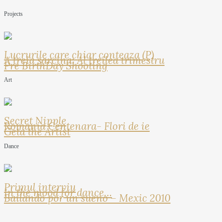
Projects
Lucrurile care chiar conteaza (P)
A treia sarcina: Al treilea trimestru
Pre BirthDay Shooting
Art
Secret Nipple
Romania Centenara- Flori de ie
Geta the Artist
Dance
Primul interviu
In the mood for dance…
Bailando por un sueno – Mexic 2010