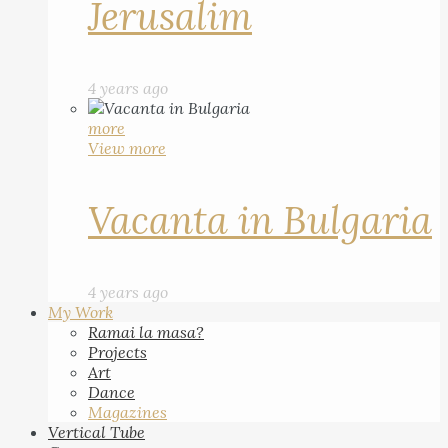
Jerusalim
4 years ago
more
View more
Vacanta in Bulgaria
4 years ago
My Work
Ramai la masa?
Projects
Art
Dance
Magazines
Vertical Tube