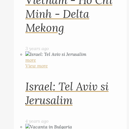
Vietnam - Ho Chi
Minh - Delta
Mekong
3 years ago
more
View more
Israel: Tel Aviv si
Jerusalim
4 years ago