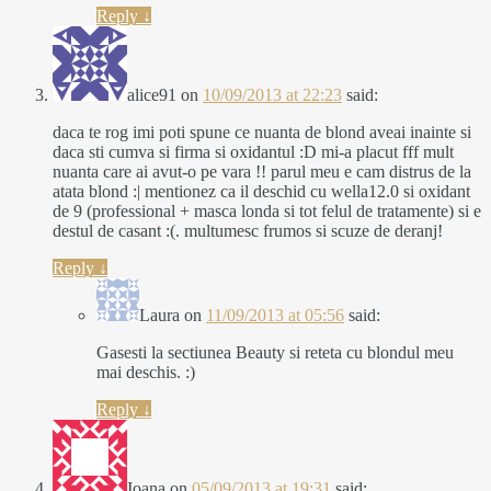
Reply
↓
alice91
on
10/09/2013 at 22:23
said:
daca te rog imi poti spune ce nuanta de blond aveai inainte si
daca sti cumva si firma si oxidantul :D mi-a placut fff mult
nuanta care ai avut-o pe vara !! parul meu e cam distrus de la
atata blond :| mentionez ca il deschid cu wella12.0 si oxidant
de 9 (professional + masca londa si tot felul de tratamente) si e
destul de casant :(. multumesc frumos si scuze de deranj!
Reply
↓
Laura
on
11/09/2013 at 05:56
said:
Gasesti la sectiunea Beauty si reteta cu blondul meu
mai deschis. :)
Reply
↓
Ioana
on
05/09/2013 at 19:31
said: