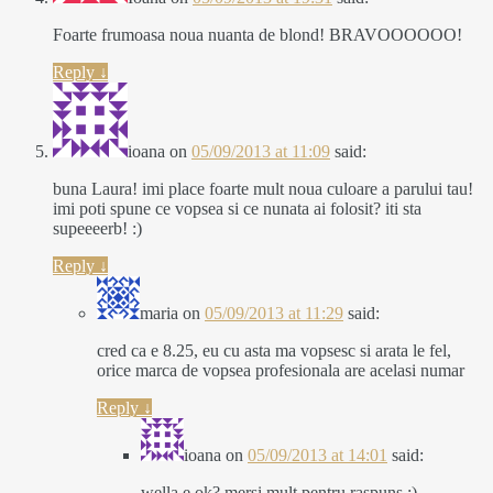
Foarte frumoasa noua nuanta de blond! BRAVOOOOOO!
Reply
↓
ioana
on
05/09/2013 at 11:09
said:
buna Laura! imi place foarte mult noua culoare a parului tau!
imi poti spune ce vopsea si ce nunata ai folosit? iti sta
supeeeerb! :)
Reply
↓
maria
on
05/09/2013 at 11:29
said:
cred ca e 8.25, eu cu asta ma vopsesc si arata le fel,
orice marca de vopsea profesionala are acelasi numar
Reply
↓
ioana
on
05/09/2013 at 14:01
said:
wella e ok? mersi mult pentru raspuns :)