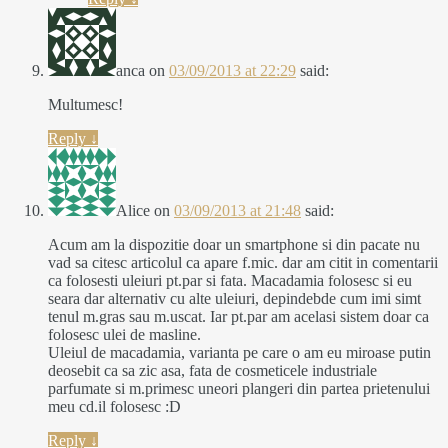
anca
on
03/09/2013 at 22:29
said:
Multumesc!
Reply
↓
Alice
on
03/09/2013 at 21:48
said:
Acum am la dispozitie doar un smartphone si din pacate nu
vad sa citesc articolul ca apare f.mic. dar am citit in comentarii
ca folosesti uleiuri pt.par si fata. Macadamia folosesc si eu
seara dar alternativ cu alte uleiuri, depindebde cum imi simt
tenul m.gras sau m.uscat. Iar pt.par am acelasi sistem doar ca
folosesc ulei de masline.
Uleiul de macadamia, varianta pe care o am eu miroase putin
deosebit ca sa zic asa, fata de cosmeticele industriale
parfumate si m.primesc uneori plangeri din partea prietenului
meu cd.il folosesc :D
Reply
↓