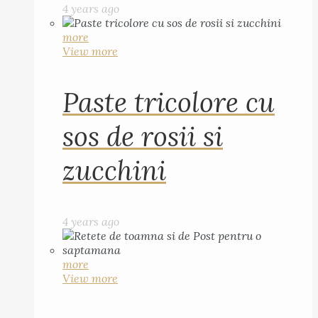
4 years ago
more
View more
Paste tricolore cu
sos de rosii si
zucchini
4 years ago
more
View more