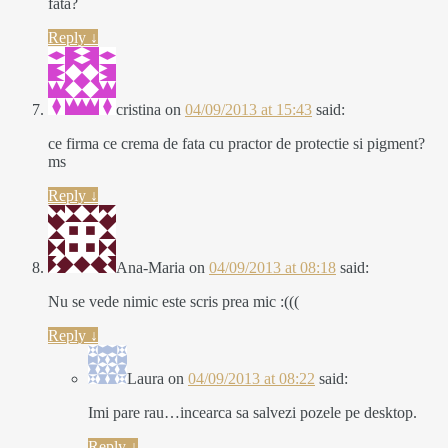
fata?
Reply
↓
cristina
on
04/09/2013 at 15:43
said:
ce firma ce crema de fata cu practor de protectie si pigment?
ms
Reply
↓
Ana-Maria
on
04/09/2013 at 08:18
said:
Nu se vede nimic este scris prea mic :(((
Reply
↓
Laura
on
04/09/2013 at 08:22
said:
Imi pare rau…incearca sa salvezi pozele pe desktop.
Reply
↓