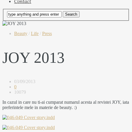
Contact
Beauty
/
Life
/
Press
JOY 2013
03/09/2013
0
10079
In cazul in care nu ti-ai cumparat numarul acesta al revistei JOY, iata
preferintele mele in materie de beauty. :)