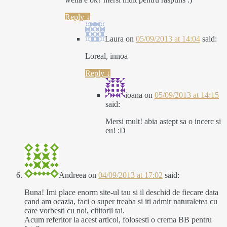
Reply
↓
Laura
on
05/09/2013 at 14:04
said:
Loreal, innoa
Reply
↓
ioana
on
05/09/2013 at 14:15
said:
Mersi mult! abia astept sa o incerc si
eu! :D
Andreea
on
04/09/2013 at 17:02
said:
Buna! Imi place enorm site-ul tau si il deschid de fiecare data
cand am ocazia, faci o super treaba si iti admir naturaletea cu
care vorbesti cu noi, cititorii tai.
Acum referitor la acest articol, folosesti o crema BB pentru