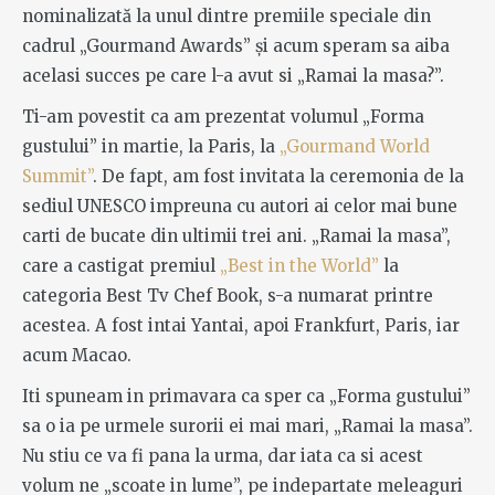
nominalizată la unul dintre premiile speciale din
cadrul „Gourmand Awards” și acum speram sa aiba
acelasi succes pe care l-a avut si „Ramai la masa?”.
Ti-am povestit ca am prezentat volumul „Forma
gustului” in martie, la Paris, la
„Gourmand World
Summit”
. De fapt, am fost invitata la ceremonia de la
sediul UNESCO impreuna cu autori ai celor mai bune
carti de bucate din ultimii trei ani. „Ramai la masa”,
care a castigat premiul
„Best in the World”
la
categoria Best Tv Chef Book, s-a numarat printre
acestea. A fost intai Yantai, apoi Frankfurt, Paris, iar
acum Macao.
Iti spuneam in primavara ca sper ca „Forma gustului”
sa o ia pe urmele surorii ei mai mari, „Ramai la masa”.
Nu stiu ce va fi pana la urma, dar iata ca si acest
volum ne „scoate in lume”, pe indepartate meleaguri