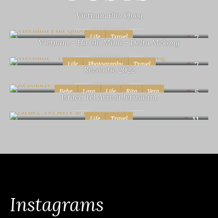
Vietnam Phu Quoq
3 years ago
Life
Travel
7
Vietnam – Ho Chi Minh – Delta Mekong
3 years ago
Life
Photography
Travel
7
Rezolutie 2022
3 years ago
Bebe
Lara
Life
Rita
Vera
5
Israel: Tel Aviv si Jerusalim
4 years ago
Life
Travel
11
Instagrams