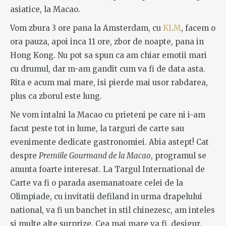
asiatice, la Macao.
Vom zbura 3 ore pana la Amsterdam, cu
KLM
, facem o
ora pauza, apoi inca 11 ore, zbor de noapte, pana in
Hong Kong. Nu pot sa spun ca am chiar emotii mari
cu drumul, dar m-am gandit cum va fi de data asta.
Rita e acum mai mare, isi pierde mai usor rabdarea,
plus ca zborul este lung.
Ne vom intalni la Macao cu prieteni pe care ni i-am
facut peste tot in lume, la targuri de carte sau
evenimente dedicate gastronomiei. Abia astept! Cat
despre
Premiile Gourmand de la Macao
, programul se
anunta foarte interesat. La Targul International de
Carte va fi o parada asemanatoare celei de la
Olimpiade, cu invitatii defiland in urma drapelului
national, va fi un banchet in stil chinezesc, am inteles
si multe alte surprize. Cea mai mare va fi, desigur,