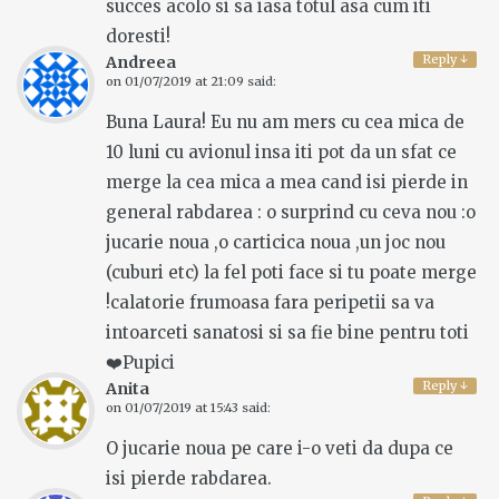
succes acolo si sa iasa totul asa cum iti
doresti!
Reply
↓
Andreea
on
01/07/2019 at 21:09
said:
Buna Laura! Eu nu am mers cu cea mica de
10 luni cu avionul insa iti pot da un sfat ce
merge la cea mica a mea cand isi pierde in
general rabdarea : o surprind cu ceva nou :o
jucarie noua ,o carticica noua ,un joc nou
(cuburi etc) la fel poti face si tu poate merge
!calatorie frumoasa fara peripetii sa va
intoarceti sanatosi si sa fie bine pentru toti
❤️Pupici
Reply
↓
Anita
on
01/07/2019 at 15:43
said:
O jucarie noua pe care i-o veti da dupa ce
isi pierde rabdarea.