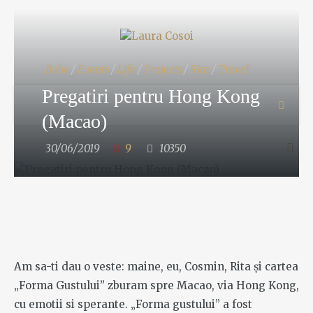
Bebe
/
Events
/
Life
/
Projects
/
Rita
/
Travel
Pregatiri pentru Hong Kong
(Macao)
30/06/2019
9
10350
Am sa-ti dau o veste: maine, eu, Cosmin, Rita și cartea
„Forma Gustului” zburam spre Macao, via Hong Kong,
cu emotii si sperante. „Forma gustului” a fost