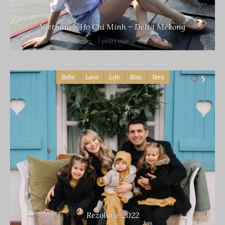
Vietnam – Ho Chi Minh – Delta Mekong
3 years ago
Bebe
Lara
Life
Rita
Vera
5
Rezolutie 2022