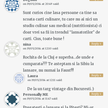
on
19/05/2014 at 20:49
said:
Sunt curios cine lasa persoane ca tine sa
scoata carti culinare, tu care nu ai nici un
studiu culinar sau medical (nutritionista) ci
doar vrei sa fii in trendul “lansatorilor” de
carti. Cius, toate bune !
Reply
↓
nina
on
19/05/2014 at 12:10
said:
Rochita de la Cluj e superba…de unde e
cumparata??? Te asteptam si la Sibiu la
lansare, nu numai la Faust!!!
Reply
↓
Laura
on
19/05/2014 at 12:11
said:
De la un targ vintage din Bucuresti.:)
Reply
↓
Personally ME
on
19/05/2014 at 11:47
said:
Pregatesti o lansare si la Pitesti? Mi-ar