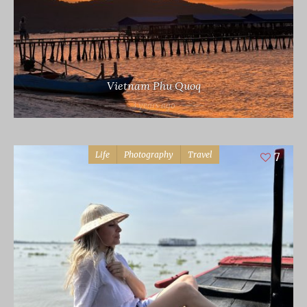
Vietnam Phu Quoq
3 years ago
Life
Photography
Travel
7