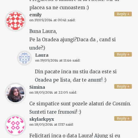
placea sa ne cunoastem :)
Reply
↓
emily
on
19/05/2014 at 00:41
said:
Buna Laura,
Pe la Oradea ajungi?Daca da , cand si
unde?:)
Reply
↓
Laura
on
19/05/2014 at 11:46
said:
Din pacate inca nu stiu daca este si
Oradea pe lista, dar te anunt! :)
Reply
↓
Simina
on
18/05/2014 at 22:05
said:
Ce simpatice sunt pozele alaturi de Cosmin.
Sunteti tare frumosi! :)
Reply
↓
skylarkpyx
on
18/05/2014 at 17:17
said:
Felicitari inca o data Laura! Ajung si eu