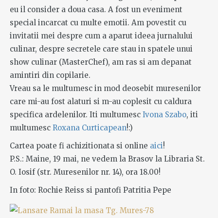
eu il consider a doua casa. A fost un eveniment
special incarcat cu multe emotii. Am povestit cu
invitatii mei despre cum a aparut ideea jurnalului
culinar, despre secretele care stau in spatele unui
show culinar (MasterChef), am ras si am depanat
amintiri din copilarie.
Vreau sa le multumesc in mod deosebit muresenilor
care mi-au fost alaturi si m-au coplesit cu caldura
specifica ardelenilor. Iti multumesc
Ivona Szabo
, iti
multumesc
Roxana Curticapean
!:)
Cartea poate fi achizitionata si online
aici
!
P.S.: Maine, 19 mai, ne vedem la Brasov la Libraria St.
O. Iosif (str. Muresenilor nr. 14), ora 18.00!
In foto: Rochie Reiss si pantofi Patritia Pepe