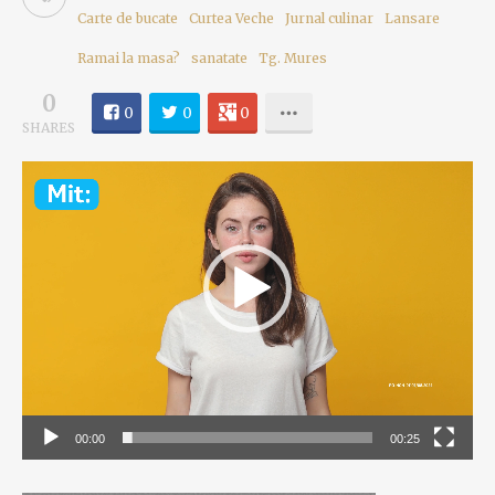
Carte de bucate
Curtea Veche
Jurnal culinar
Lansare
Ramai la masa?
sanatate
Tg. Mures
0
0
0
0
SHARES
Video
Player
00:00
00:25