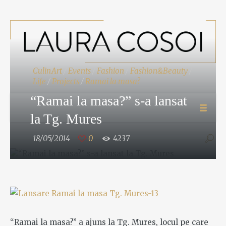
CulinArt
/
Events
/
Fashion
/
Fashion&Beauty
/
Life
/
Projects
/
Ramai la masa?
“Ramai la masa?” s-a lansat
la Tg. Mures
18/05/2014
0
4237
“Ramai la masa?” a ajuns la Tg. Mures, locul pe care