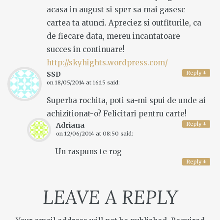
acasa in august si sper sa mai gasesc
cartea ta atunci. Apreciez si outfiturile, ca
de fiecare data, mereu incantatoare
succes in continuare!
http://skyhights.wordpress.com/
Reply
↓
SSD
on
18/05/2014 at 16:15
said:
Superba rochita, poti sa-mi spui de unde ai
achizitionat-o? Felicitari pentru carte!
Reply
↓
Adriana
on
12/06/2014 at 08:50
said:
Un raspuns te rog
Reply
↓
LEAVE A REPLY