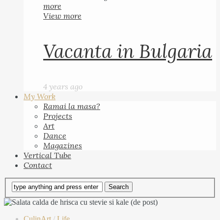
more
View more
Vacanta in Bulgaria
4 years ago
My Work
Ramai la masa?
Projects
Art
Dance
Magazines
Vertical Tube
Contact
CulinArt
/
Life