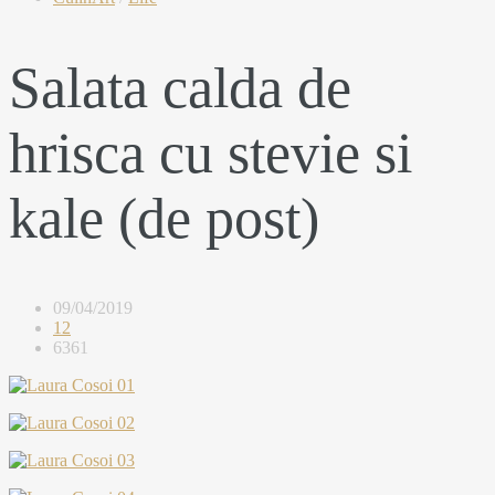
Salata calda de
hrisca cu stevie si
kale (de post)
09/04/2019
12
6361