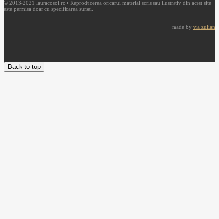
© 2013-2021 lauracosoi.ro • Reproducerea oricarui material scris sau ilustrativ din acest site
este permisa doar cu specificarea sursei.
made by
via zulian
Back to top