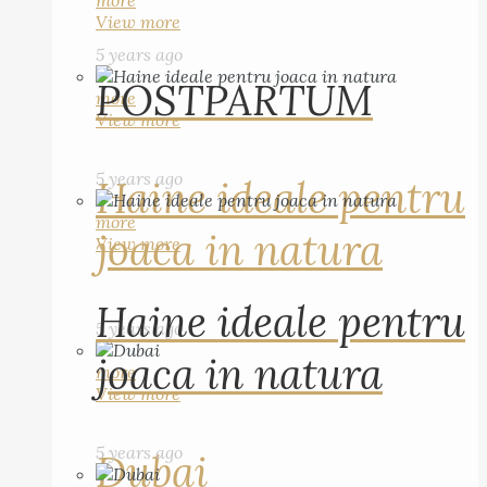
more
View more
5 years ago
POSTPARTUM
more
View more
5 years ago
Haine ideale pentru
more
joaca in natura
View more
Haine ideale pentru
5 years ago
joaca in natura
more
View more
5 years ago
Dubai