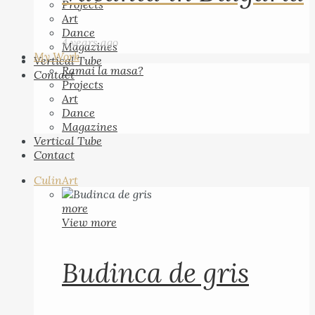
Projects
Art
Dance
4 years ago
Magazines
My Work
Vertical Tube
Ramai la masa?
Contact
Projects
Art
Dance
Magazines
Vertical Tube
Contact
CulinArt
more
View more
Budinca de gris