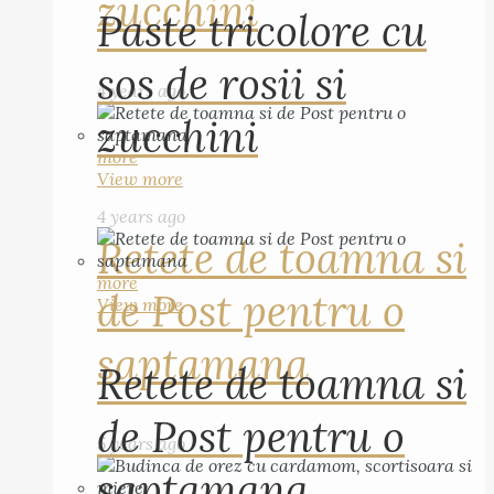
zucchini
Paste tricolore cu
sos de rosii si
4 years ago
zucchini
more
View more
4 years ago
Retete de toamna si
more
de Post pentru o
View more
saptamana
Retete de toamna si
de Post pentru o
5 years ago
saptamana