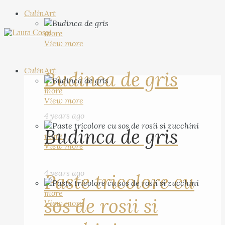
CulinArt
more
View more
CulinArt
Budinca de gris
more
View more
4 years ago
Budinca de gris
more
View more
4 years ago
Paste tricolore cu
more
sos de rosii si
View more