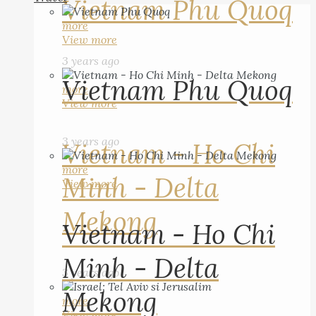
Vietnam Phu Quoq
more
View more
3 years ago
Vietnam Phu Quoq
more
View more
3 years ago
Vietnam - Ho Chi
more
Minh - Delta
View more
Mekong
Vietnam - Ho Chi
Minh - Delta
3 years ago
Mekong
more
View more