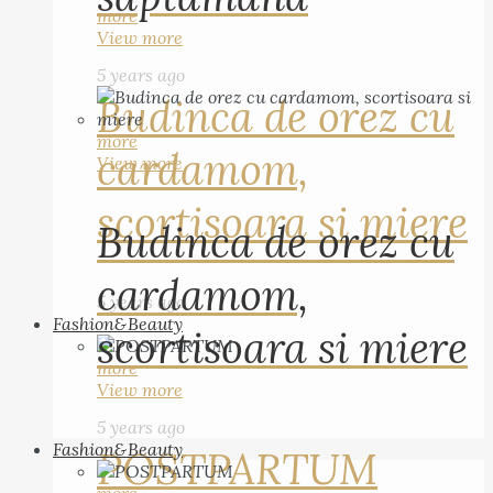
more
View more
5 years ago
Budinca de orez cu
more
cardamom,
View more
scortisoara si miere
Budinca de orez cu
cardamom,
5 years ago
Fashion&Beauty
scortisoara si miere
more
View more
5 years ago
Fashion&Beauty
POSTPARTUM