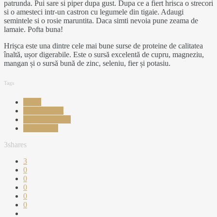
patrunda. Pui sare si piper dupa gust. Dupa ce a fiert hrisca o strecori
si o amesteci intr-un castron cu legumele din tigaie. Adaugi
semintele si o rosie maruntita. Daca simti nevoia pune zeama de
lamaie. Pofta buna!
Hrișca este una dintre cele mai bune surse de proteine de calitatea
înaltă, ușor digerabile. Este o sursă excelentă de cupru, magneziu,
mangan și o sursă bună de zinc, seleniu, fier și potasiu.
Tags
hrisca
reteta de post
reteta sanatoasa
salata calda
3
shares
3
0
0
0
0
0