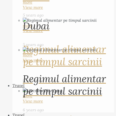
more
View more
5 years ago
Dubai
more
View more
5 years ago
Regimul alimentar
more
pe timpul sarcinii
View more
Regimul alimentar
6 years ago
Travel
pe timpul sarcinii
more
View more
6 years ago
Travel