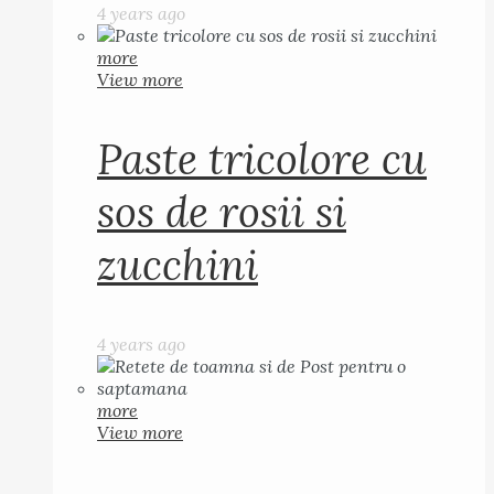
4 years ago
more
View more
Paste tricolore cu
sos de rosii si
zucchini
4 years ago
more
View more