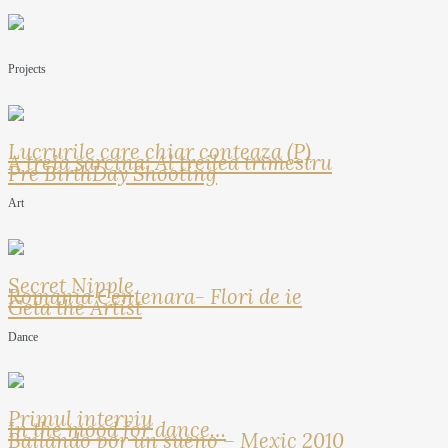
Projects
Lucrurile care chiar conteaza (P)
A treia sarcina: Al treilea trimestru
Pre BirthDay Shooting
Art
Secret Nipple
Romania Centenara- Flori de ie
Geta the Artist
Dance
Primul interviu
In the mood for dance…
Bailando por un sueno – Mexic 2010