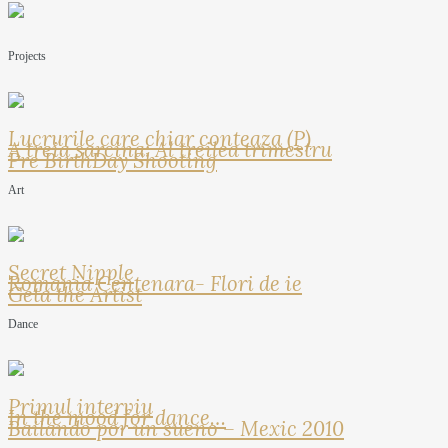
Projects
Lucrurile care chiar conteaza (P)
A treia sarcina: Al treilea trimestru
Pre BirthDay Shooting
Art
Secret Nipple
Romania Centenara- Flori de ie
Geta the Artist
Dance
Primul interviu
In the mood for dance…
Bailando por un sueno – Mexic 2010