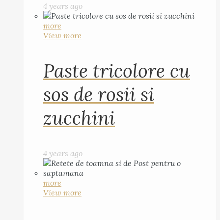
4 years ago
more
View more
Paste tricolore cu
sos de rosii si
zucchini
4 years ago
more
View more