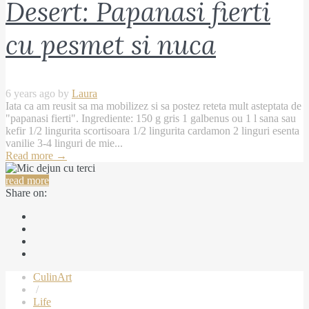
Desert: Papanasi fierti
cu pesmet si nuca
6 years ago by
Laura
Iata ca am reusit sa ma mobilizez si sa postez reteta mult asteptata de
"papanasi fierti". Ingrediente: 150 g gris 1 galbenus ou 1 l sana sau
kefir 1/2 lingurita scortisoara 1/2 lingurita cardamon 2 linguri esenta
vanilie 3-4 linguri de mie...
Read more
→
read more
Share on:
CulinArt
/
Life