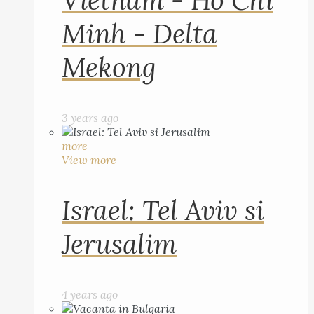
Vietnam - Ho Chi
Minh - Delta
Mekong
3 years ago
more
View more
Israel: Tel Aviv si
Jerusalim
4 years ago