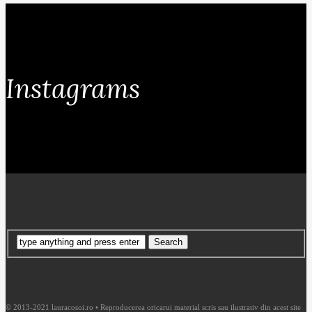
Instagrams
© 2013-2021 lauracosoi.ro • Reproducerea oricarui material scris sau ilustrativ din acest site