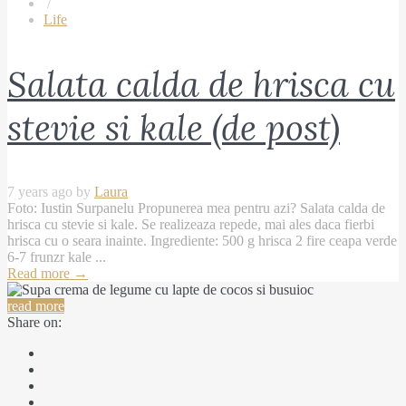
/
Life
Salata calda de hrisca cu
stevie si kale (de post)
7 years ago by
Laura
Foto: Iustin Surpanelu Propunerea mea pentru azi? Salata calda de
hrisca cu stevie si kale. Se realizeaza repede, mai ales daca fierbi
hrisca cu o seara inainte. Ingrediente: 500 g hrisca 2 fire ceapa verde
6-7 frunzr kale ...
Read more
→
read more
Share on: