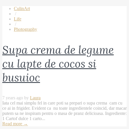
CulinArt
/
Life
/
Photography
Supa crema de legume
cu lapte de cocos si
busuioc
7 years ago by
Laura
Iata cel mai simplu fel in care poti sa prepari o supa crema cam cu
ce ai in frigider. Evident ca nu toate ingredientele coincid, dar macar
putem sa ne inspiram pentru o masa de pranz delicioasa. Ingrediente:
1 Cartof dulce 1 carto...
Read more
→