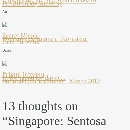
A treia sarcina: Al treilea trimestru
Pre BirthDay Shooting
Art
Secret Nipple
Romania Centenara- Flori de ie
Geta the Artist
Dance
Primul interviu
In the mood for dance…
Bailando por un sueno – Mexic 2010
13 thoughts on
“
Singapore: Sentosa