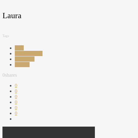
Laura
Tags
Asia
Sentosa island
Singapore
vacanta
0
shares
0
0
0
0
0
0