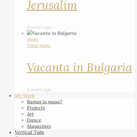
Jerusalim
4 years ago
more
View more
Vacanta in Bulgaria
4 years ago
My Work
Ramai la masa?
Projects
Art
Dance
Magazines
Vertical Tube