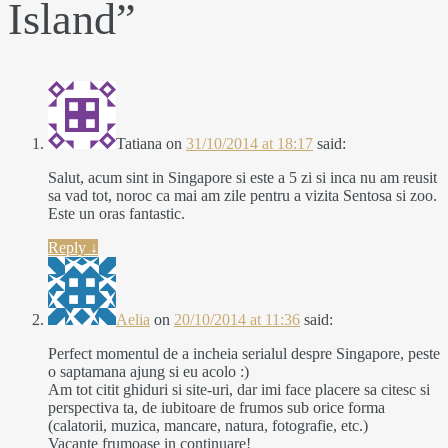
Island
”
Tatiana
on
31/10/2014 at 18:17
said:
Salut, acum sint in Singapore si este a 5 zi si inca nu am reusit
sa vad tot, noroc ca mai am zile pentru a vizita Sentosa si zoo.
Este un oras fantastic.
Reply
↓
Aelia
on
20/10/2014 at 11:36
said:
Perfect momentul de a incheia serialul despre Singapore, peste
o saptamana ajung si eu acolo :)
Am tot citit ghiduri si site-uri, dar imi face placere sa citesc si
perspectiva ta, de iubitoare de frumos sub orice forma
(calatorii, muzica, mancare, natura, fotografie, etc.)
Vacante frumoase in continuare!