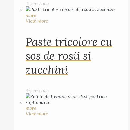
4 years ago
more
View more
Paste tricolore cu
sos de rosii si
zucchini
4 years ago
more
View more