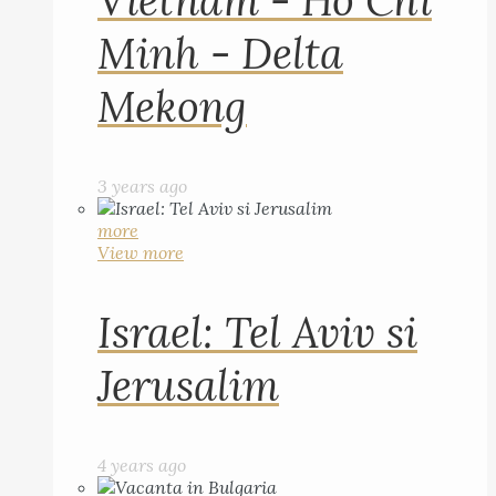
Vietnam - Ho Chi
Minh - Delta
Mekong
3 years ago
more
View more
Israel: Tel Aviv si
Jerusalim
4 years ago