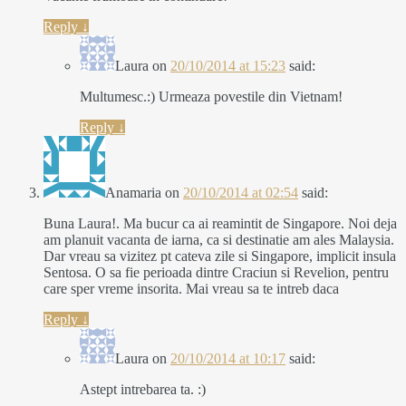
Reply
↓
Laura
on
20/10/2014 at 15:23
said:
Multumesc.:) Urmeaza povestile din Vietnam!
Reply
↓
Anamaria
on
20/10/2014 at 02:54
said:
Buna Laura!. Ma bucur ca ai reamintit de Singapore. Noi deja
am planuit vacanta de iarna, ca si destinatie am ales Malaysia.
Dar vreau sa vizitez pt cateva zile si Singapore, implicit insula
Sentosa. O sa fie perioada dintre Craciun si Revelion, pentru
care sper vreme insorita. Mai vreau sa te intreb daca
Reply
↓
Laura
on
20/10/2014 at 10:17
said:
Astept intrebarea ta. :)