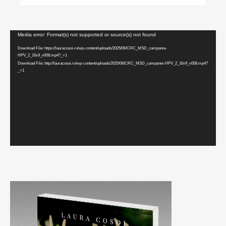
Video
Media error: Format(s) not supported or source(s) not found
Player
Download File: https://lauracosoi.ro/wp-content/uploads/2025/06/CRC_MSD_campanie-
HPV_2_16x9_v008.mp4?_=1
Download File: http://lauracosoi.ro/wp-content/uploads/2025/06/CRC_MSD_campanie-HPV_2_16x9_v008.mp4?
_=1