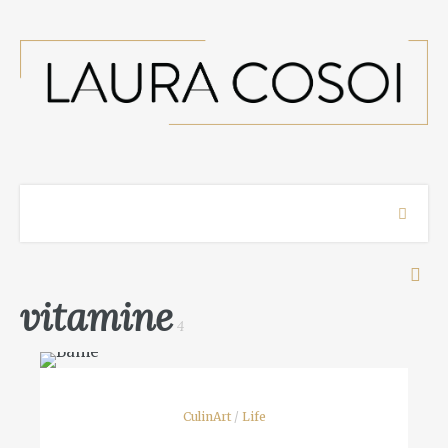
vitamine
4
CulinArt
/
Life