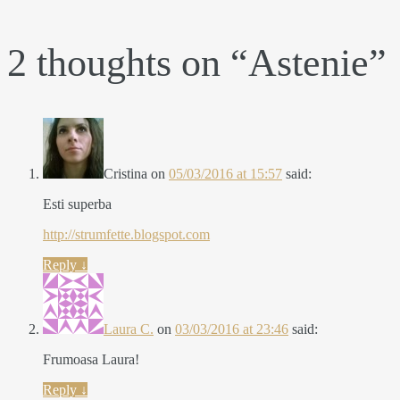
2 thoughts on “
Astenie
”
Cristina
on
05/03/2016 at 15:57
said:
Esti superba
http://strumfette.blogspot.com
Reply
↓
Laura C.
on
03/03/2016 at 23:46
said:
Frumoasa Laura!
Reply
↓