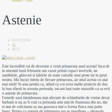
Astenie
03/03/2016
11
6055
Este incredibil cat de devreme a venit primavara anul acesta! Inca de
la sfarsitul lunii februarie am vazut primii copaci inverziti, iar
zambilele, ghioceii si lalelele de toate culorile sunt peste tot in jurul
nostru. Ma bucur intens de fiecare primavara, iar anul acesta cu atat
mai mult! Si asta pentru ca, stiind ca voi avea multe proiecte de dus
la bun sfarsit in aceasta perioada, mi-am luat toate masurile ca sa evit
o astenie de primavara.
Femeile sunt intotdeauna mai afectate de schimbarile de vreme decat
barbatii si nu as fi vrut ca perioada asta atat de frumoasa din an, dar
si atat de solicitanta sa ma gaseasca intr-o forma fizica mai putin
buna. Pentru ca astenia de primavera asa se manifesta – oboseala