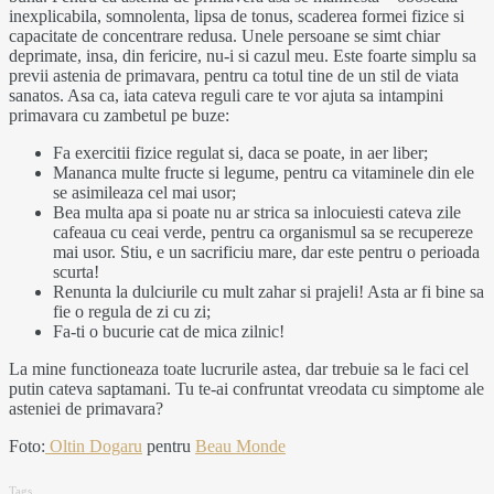
inexplicabila, somnolenta, lipsa de tonus, scaderea formei fizice si
capacitate de concentrare redusa. Unele persoane se simt chiar
deprimate, insa, din fericire, nu-i si cazul meu. Este foarte simplu sa
previi astenia de primavara, pentru ca totul tine de un stil de viata
sanatos. Asa ca, iata cateva reguli care te vor ajuta sa intampini
primavara cu zambetul pe buze:
Fa exercitii fizice regulat si, daca se poate, in aer liber;
Mananca multe fructe si legume, pentru ca vitaminele din ele
se asimileaza cel mai usor;
Bea multa apa si poate nu ar strica sa inlocuiesti cateva zile
cafeaua cu ceai verde, pentru ca organismul sa se recupereze
mai usor. Stiu, e un sacrificiu mare, dar este pentru o perioada
scurta!
Renunta la dulciurile cu mult zahar si prajeli! Asta ar fi bine sa
fie o regula de zi cu zi;
Fa-ti o bucurie cat de mica zilnic!
La mine functioneaza toate lucrurile astea, dar trebuie sa le faci cel
putin cateva saptamani. Tu te-ai confruntat vreodata cu simptome ale
asteniei de primavara?
Foto:
Oltin Dogaru
pentru
Beau Monde
Tags