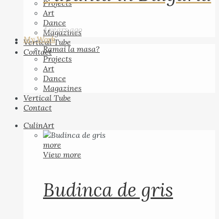
Projects
Art
Dance
4 years ago
Magazines
My Work
Vertical Tube
Ramai la masa?
Contact
Projects
Art
Dance
Magazines
Vertical Tube
Contact
CulinArt
more
View more
Budinca de gris