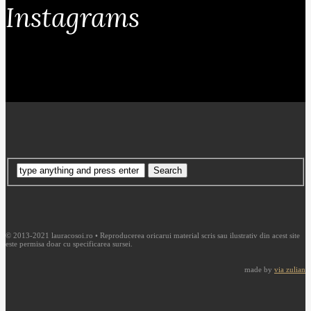
Instagrams
© 2013-2021 lauracosoi.ro • Reproducerea oricarui material scris sau ilustrativ din acest site
este permisa doar cu specificarea sursei.
made by
via zulian