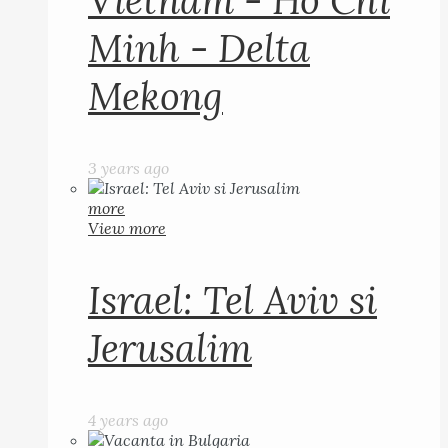
Vietnam - Ho Chi
Minh - Delta
Mekong
3 years ago
more
View more
Israel: Tel Aviv si
Jerusalim
4 years ago