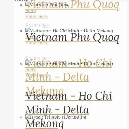
Vietnam Phu Quoq
more
View more
3 years ago
Vietnam Phu Quoq
more
View more
3 years ago
Vietnam - Ho Chi
more
Minh - Delta
View more
Mekong
Vietnam - Ho Chi
Minh - Delta
3 years ago
Mekong
more
View more