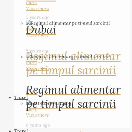
more
View more
5 years ago
Dubai
more
View more
5 years ago
Regimul alimentar
more
pe timpul sarcinii
View more
Regimul alimentar
6 years ago
Travel
pe timpul sarcinii
more
View more
6 years ago
Travel