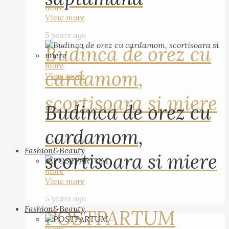
more
View more
5 years ago
Budinca de orez cu
more
cardamom,
View more
scortisoara si miere
Budinca de orez cu
cardamom,
5 years ago
Fashion&Beauty
scortisoara si miere
more
View more
5 years ago
Fashion&Beauty
POSTPARTUM