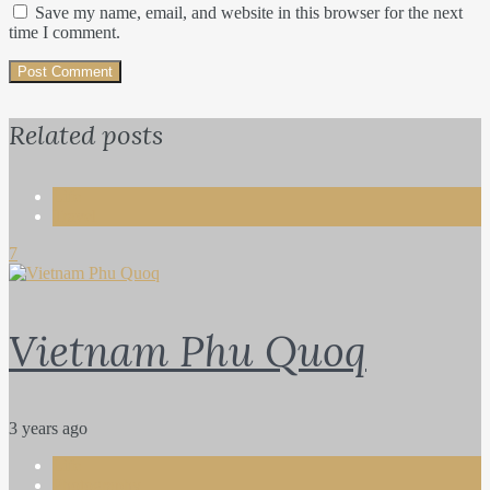
Save my name, email, and website in this browser for the next
time I comment.
Related posts
Life
Travel
7
Vietnam Phu Quoq
3 years ago
Life
Photography