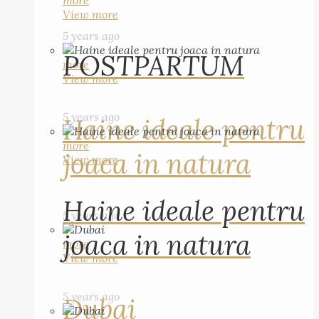
more
View more
5 years ago
POSTPARTUM
more
View more
5 years ago
Haine ideale pentru
more
joaca in natura
View more
Haine ideale pentru
5 years ago
joaca in natura
more
View more
5 years ago
Dubai