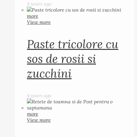
4 years ago
more
View more
Paste tricolore cu
sos de rosii si
zucchini
4 years ago
more
View more