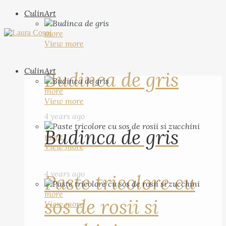
CulinArt
more
View more
CulinArt
Budinca de gris
more
View more
4 years ago
Budinca de gris
more
View more
4 years ago
Paste tricolore cu
more
sos de rosii si
View more