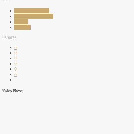
alimentatie corecta
astenie de primavara
energie
vitamine
0
shares
0
0
0
0
0
0
Video Player