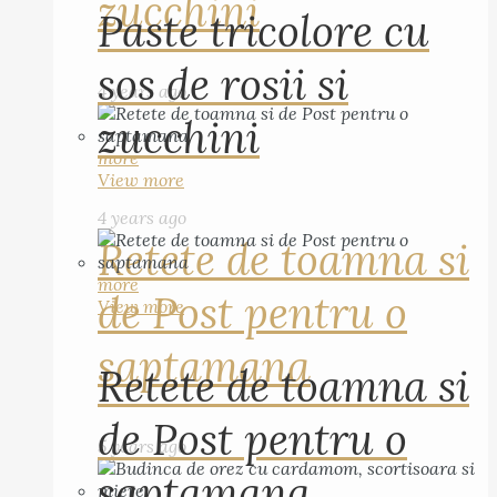
zucchini
Paste tricolore cu
sos de rosii si
4 years ago
zucchini
more
View more
4 years ago
Retete de toamna si
more
de Post pentru o
View more
saptamana
Retete de toamna si
de Post pentru o
5 years ago
saptamana