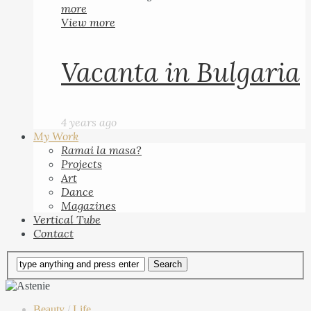
more
View more
Vacanta in Bulgaria
4 years ago
My Work
Ramai la masa?
Projects
Art
Dance
Magazines
Vertical Tube
Contact
Beauty
/
Life