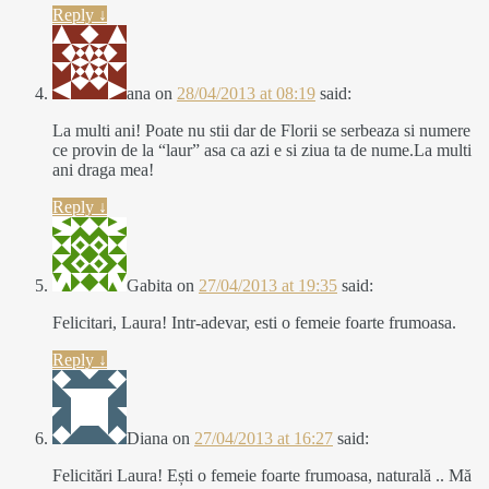
Reply
↓
ana
on
28/04/2013 at 08:19
said:
La multi ani! Poate nu stii dar de Florii se serbeaza si numere
ce provin de la “laur” asa ca azi e si ziua ta de nume.La multi
ani draga mea!
Reply
↓
Gabita
on
27/04/2013 at 19:35
said:
Felicitari, Laura! Intr-adevar, esti o femeie foarte frumoasa.
Reply
↓
Diana
on
27/04/2013 at 16:27
said:
Felicitări Laura! Ești o femeie foarte frumoasa, naturală .. Mă