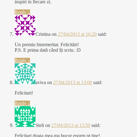
inspiri in fiecare zi.
Reply
↓
Cristina
on
27/04/2013 at 16:20
said:
Un premiu binemeritat. Felicitări!
P.S. E prima dată când îți scriu. :D
Reply
↓
aviva
on
27/04/2013 at 13:00
said:
Felicitari!
Reply
↓
Steli
on
27/04/2013 at 12:50
said:
Felicitari draga mea,ma bucur enorm pt tine!