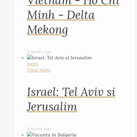
Vietnam - Ho Chi
Minh - Delta
Mekong
3 years ago
more
View more
Israel: Tel Aviv si
Jerusalim
4 years ago