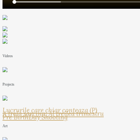
Videos
Projects
Lucrurile care chiar conteaza (P)
A treia sarcina: Al treilea trimestru
Pre BirthDay Shooting
Art