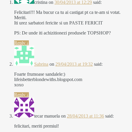
cristina
on
30/04/2013 at 12:29
said:
Felicitari!!! Ma bucur ca tu ai castigat pt ca te-am si votat.
Meriti.
Iti urez sarbatori fericite si un PASTE FERICIT
PS: De unde iti achizitionezi produsele TOPSHOP?
Reply
↓
Sabrina
on
29/04/2013 at 19:32
said:
Foarte frumoase sandalele:)
lifeisbetterblondewiths.blogspot.com
xoxo
Reply
↓
tecar manuela
on
28/04/2013 at 11:36
said:
felicitari, meriti premiul!