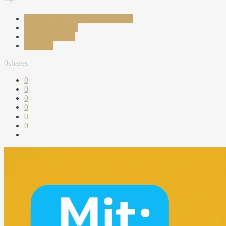
Cea mai sexy vedeta din Romania
Emporio Armani
Radar de Media
TopShop
0
shares
0
0
0
0
0
0