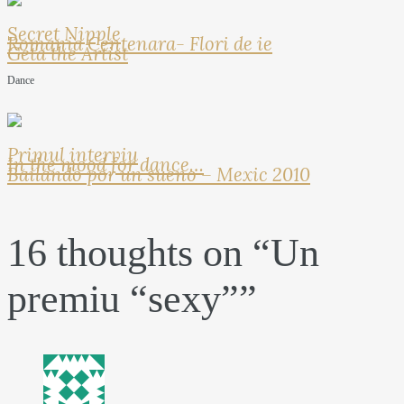
Secret Nipple
Romania Centenara- Flori de ie
Geta the Artist
Dance
Primul interviu
In the mood for dance…
Bailando por un sueno – Mexic 2010
16 thoughts on “
Un
premiu “sexy”
”