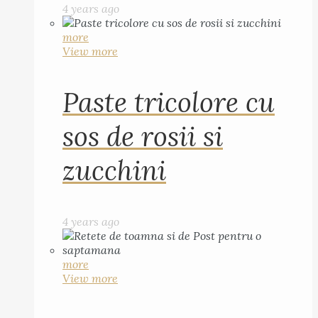
4 years ago
more
View more
Paste tricolore cu
sos de rosii si
zucchini
4 years ago
more
View more